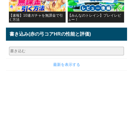
【速報】10連ガチャを無課金で引
【みんなのトレイン】プレイレビ
く方法
ュー！
書き込み
(赤の弓コアHRの性能と評価)
最新を表示する