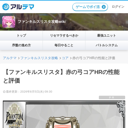
ログイン
ゲームでポイ活
ファンキルスリスタ攻略wiki
トップ
リセマラするべきか
最強ユニット
序盤の進め方
毎日やること
バトルシステム
アルテマ
ファンキルスリスタ攻略
コア
赤の弓コアHRの性能と評価
【ファンキルスリスタ】赤の弓コアHRの性能
と評価
最終更新：2026年8月5日(水) 09:30
PR