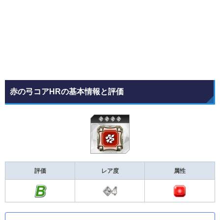
赤の弓コアHRの基本情報と評価
評価
レア度
属性