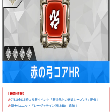
【最新情報】
・
7/31(金)15時より新イベント「新世代との邂逅シーズン7」開催！
・
新★4ユニット「レーヴァテイン(海上編)」追加！