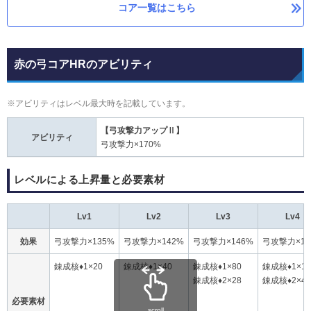
コア一覧はこちら
赤の弓コアHRのアビリティ
※アビリティはレベル最大時を記載しています。
【弓攻撃力アップⅡ】
アビリティ
弓攻撃力×170%
レベルによる上昇量と必要素材
Lv1
Lv2
Lv3
Lv4
効果
弓攻撃力×135%
弓攻撃力×142%
弓攻撃力×146%
弓攻撃力×14
錬成核♦1×20
錬成核♦1×40
錬成核♦1×80
錬成核♦1×12
錬成核♦2×28
錬成核♦2×40
必要素材
scroll