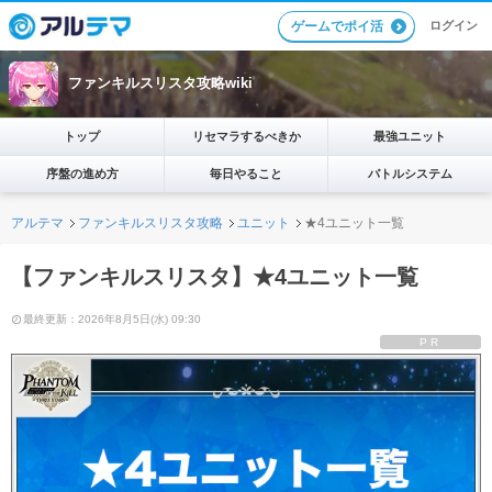
ログイン
ゲームでポイ活
ファンキルスリスタ攻略wiki
トップ
リセマラするべきか
最強ユニット
序盤の進め方
毎日やること
バトルシステム
アルテマ
ファンキルスリスタ攻略
ユニット
★4ユニット一覧
【ファンキルスリスタ】★4ユニット一覧
最終更新：2026年8月5日(水) 09:30
PR