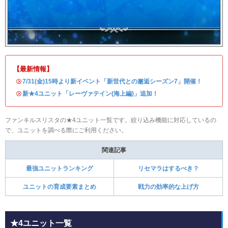
【最新情報】
・
7/31(金)15時より新イベント「新世代との邂逅シーズン7」開催！
・
新★4ユニット「レーヴァテイン(海上編)」追加！
ファンキルスリスタの★4ユニット一覧です。絞り込み機能に対応しているの
で、ユニットを調べる際にご利用ください。
関連記事
最強ユニットランキング
リセマラはするべき？
ユニットの育成要素まとめ
戦力の効率的な上げ方
★4ユニット一覧