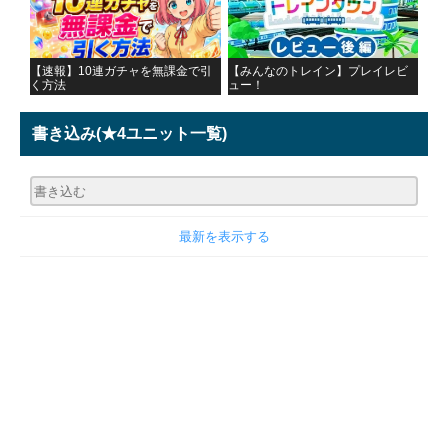
【速報】10連ガチャを無課金で引
【みんなのトレイン】プレイレビ
く方法
ュー！
書き込み
(★4ユニット一覧)
最新を表示する