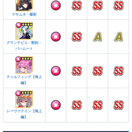
マサムネ・擬彩
グランテピエ・獣刻・
バハムート
ティルフィング【海上
編】
レーヴァテイン【海上
編】