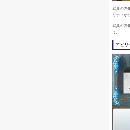
武具の強
リティか
武具の強
う。
アビリ