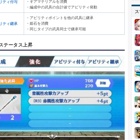
・ギアマテリアルを消費
リティ付与
・編成中の武具の合計値でアビリティ発動
ス
・アビリティポイントを他の武具に継承
・姫石を消費
リティ継承
・同じタイプの武具同士で継承可能
ステータス上昇