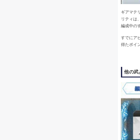
ギアマテ
リティは
編成中の
すでにア
得たポイ
他の武