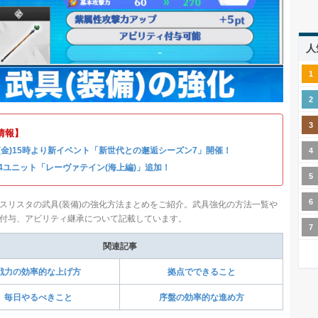
人
情報】
31(金)15時より新イベント「新世代との邂逅シーズン7」開催！
4ユニット「レーヴァテイン(海上編)」追加！
スリスタの武具(装備)の強化方法まとめをご紹介。武具強化の方法一覧や
付与、アビリティ継承について記載しています。
関連記事
戦力の効率的な上げ方
拠点でできること
毎日やるべきこと
序盤の効率的な進め方