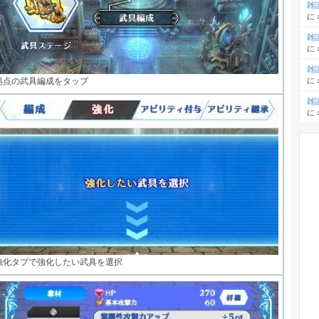
雑
に
雑
に
雑
に
拠点の武具編成をタップ
雑
に
強化タブで強化したい武具を選択