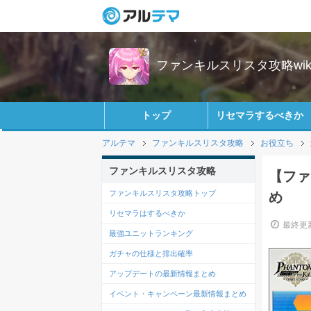
ファンキルスリスタ攻略wik
トップ
リセマラするべきか
アルテマ
ファンキルスリスタ攻略
お役立ち
ファンキルスリスタ攻略
【ファ
ファンキルスリスタ攻略トップ
め
リセマラはするべきか
最終更新
最強ユニットランキング
ガチャの仕様と排出確率
アップデートの最新情報まとめ
イベント・キャンペーン最新情報まとめ