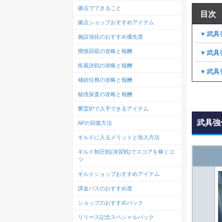
拠点でできること
目次
拠点ショップおすすめアイテム
▼武具
施設強化のおすすめ優先度
廃憶回収の攻略と報酬
▼武具
疾風決戦の攻略と報酬
▼武具
補給任務の攻略と報酬
秘境探査の攻略と報酬
響霊炉で入手できるアイテム
武具強
APの回復方法
ギルドに入るメリットと加入方法
ギルド制圧戦(演習戦)でスコアを稼ぐコ
ツ
ギルドショップおすすめアイテム
課金パスのおすすめ度
ショップのおすすめパック
リリース記念スペシャルパック