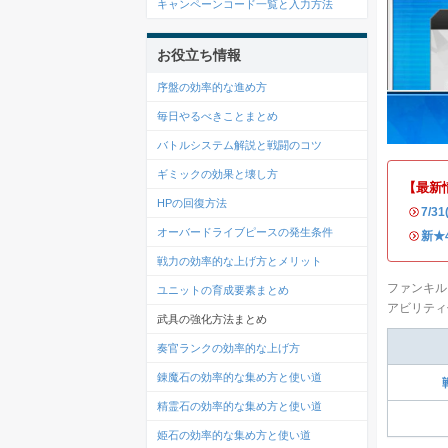
キャンペーンコード一覧と入力方法
お役立ち情報
序盤の効率的な進め方
毎日やるべきことまとめ
バトルシステム解説と戦闘のコツ
ギミックの効果と壊し方
【最新
HPの回復方法
・
7/
オーバードライブピースの発生条件
・
新★
戦力の効率的な上げ方とメリット
ファンキル
ユニットの育成要素まとめ
アビリティ
武具の強化方法まとめ
奏官ランクの効率的な上げ方
錬魔石の効率的な集め方と使い道
精霊石の効率的な集め方と使い道
姫石の効率的な集め方と使い道