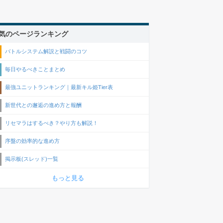
気のページランキング
バトルシステム解説と戦闘のコツ
毎日やるべきことまとめ
最強ユニットランキング｜最新キル姫Tier表
新世代との邂逅の進め方と報酬
リセマラはするべき？やり方も解説！
序盤の効率的な進め方
掲示板(スレッド)一覧
もっと見る