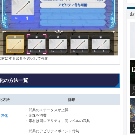
お
素材にする武具を選択して強化
化の方法一覧
【
レ
化方法
詳細
・武具のステータスが上昇
・金塊を消費
▼強化
・素材は同レアリティ、同レベルの武具
【
プ
・武具にアビリティポイント付与