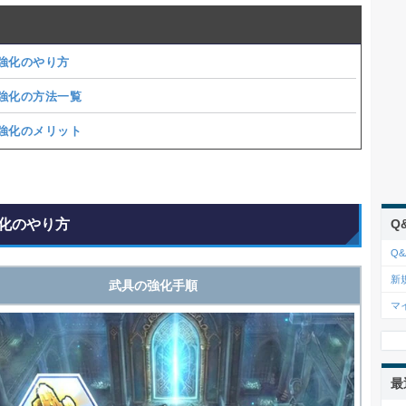
強化のやり方
強化の方法一覧
強化のメリット
化のやり方
Q
Q&
新
武具の強化手順
マ
最