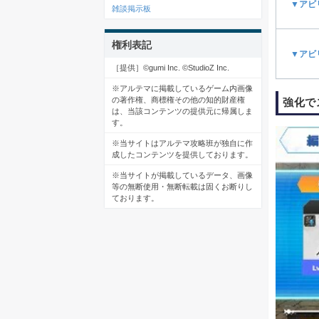
▼アビ
雑談掲示板
権利表記
▼アビ
［提供］©gumi Inc. ©StudioZ Inc.
※アルテマに掲載しているゲーム内画像
の著作権、商標権その他の知的財産権
強化で
は、当該コンテンツの提供元に帰属しま
す。
※当サイトはアルテマ攻略班が独自に作
成したコンテンツを提供しております。
※当サイトが掲載しているデータ、画像
等の無断使用・無断転載は固くお断りし
ております。