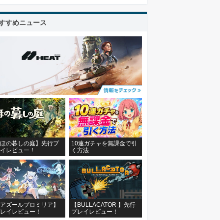
すすめニュース
ほの暮しの庭】先行プ
10連ガチャを無課金で引
イレビュー！
く方法
アズールプロミリア】
【BULLACATOR 】先行
レイレビュー！
プレイレビュー！