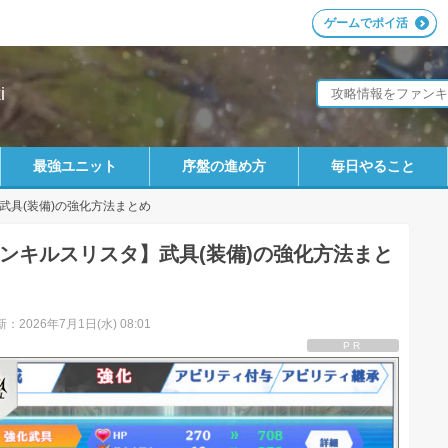
ゲームでポイ活
i
最強ユニット
序盤の進め方
毎日やること
武具(装備)の強化方法まとめ
ンキルスリスタ】武具(装備)の強化方法まと
：2026年7月1日(水) 08:01
PR