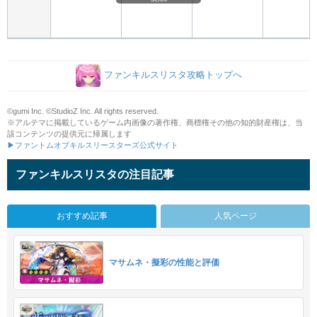
ファンキルスリスタ攻略トップへ
©gumi Inc. ©StudioZ Inc. All rights reserved.
※アルテマに掲載しているゲーム内画像の著作権、商標権その他の知的財産権は、当
該コンテンツの提供元に帰属します
▶ファントムオブキルスリースターズ公式サイト
ファンキルスリスタの注目記事
おすすめ記事
人気ページ
マサムネ・擬彩の性能と評価