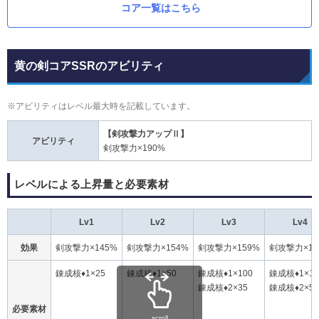
コア一覧はこちら
黄の剣コアSSRのアビリティ
※アビリティはレベル最大時を記載しています。
【剣攻撃力アップⅡ】
アビリティ
剣攻撃力×190%
レベルによる上昇量と必要素材
Lv1
Lv2
Lv3
Lv4
効果
剣攻撃力×145%
剣攻撃力×154%
剣攻撃力×159%
剣攻撃力×16
錬成核♦1×25
錬成核♦1×50
錬成核♦1×100
錬成核♦1×15
錬成核♦2×35
錬成核♦2×50
必要素材
scroll