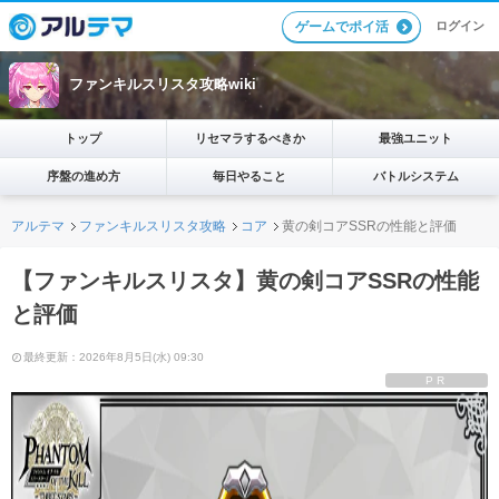
ログイン
ゲームでポイ活
ファンキルスリスタ攻略wiki
トップ
リセマラするべきか
最強ユニット
序盤の進め方
毎日やること
バトルシステム
アルテマ
ファンキルスリスタ攻略
コア
黄の剣コアSSRの性能と評価
【ファンキルスリスタ】黄の剣コアSSRの性能
と評価
最終更新：2026年8月5日(水) 09:30
PR