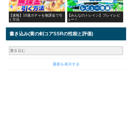
【速報】10連ガチャを無課金で引
【みんなのトレイン】プレイレビ
く方法
ュー！
書き込み
(黄の剣コアSSRの性能と評価)
最新を表示する