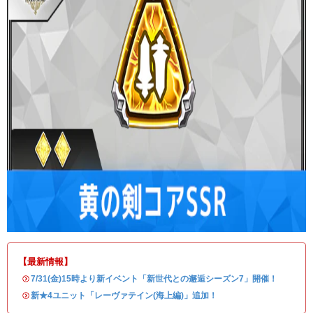
【最新情報】
・
7/31(金)15時より新イベント「新世代との邂逅シーズン7」開催！
・
新★4ユニット「レーヴァテイン(海上編)」追加！