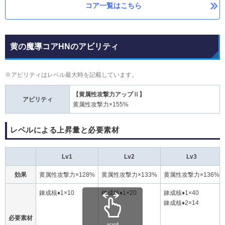
コア一覧はこちら
黄の魔導コアHNのアビリティ
※アビリティはレベル最大時を記載しています。
【黄属性攻撃力アップⅡ】
アビリティ
黄属性攻撃力×155%
レベルによる上昇量と必要素材
Lv1
Lv2
Lv3
効果
黄属性攻撃力×128%
黄属性攻撃力×133%
黄属性攻撃力×136%
錬成核♦1×10
錬成核♦1×20
錬成核♦1×40
錬成核♦2×14
必要素材
scroll