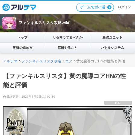
ログイン
ゲームでポイ活
ファンキルスリスタ攻略wiki
トップ
リセマラするべきか
最強ユニット
序盤の進め方
毎日やること
バトルシステム
アルテマ
ファンキルスリスタ攻略
コア
黄の魔導コアHNの性能と評価
【ファンキルスリスタ】黄の魔導コアHNの性
能と評価
最終更新：2026年8月5日(水) 09:30
PR