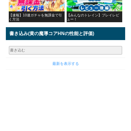
【速報】10連ガチャを無課金で引
【みんなのトレイン】プレイレビ
く方法
ュー！
書き込み
(黄の魔導コアHNの性能と評価)
最新を表示する