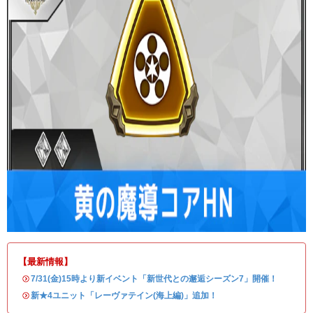
【最新情報】
・
7/31(金)15時より新イベント「新世代との邂逅シーズン7」開催！
・
新★4ユニット「レーヴァテイン(海上編)」追加！