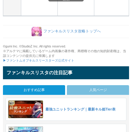
ファンキルスリスタ攻略トップへ
©gumi Inc. ©StudioZ Inc. All rights reserved.
※アルテマに掲載しているゲーム内画像の著作権、商標権その他の知的財産権は、当
該コンテンツの提供元に帰属します
▶ファントムオブキルスリースターズ公式サイト
ファンキルスリスタの注目記事
おすすめ記事
人気ページ
最強ユニットランキング｜最新キル姫Tier表