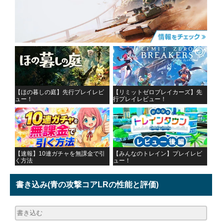
【ほの暮しの庭】先行プレイレビ
【リミットゼロブレイカーズ】先
ュー！
行プレイレビュー！
【速報】10連ガチャを無課金で引
【みんなのトレイン】プレイレビ
く方法
ュー！
書き込み
(青の攻撃コアLRの性能と評価)