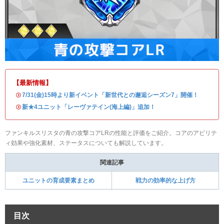
【最新情報】
・
7/31(金)15時より新イベント「新世代との邂逅シーズン7」開催！
・
新★4ユニット「レーヴァテイン(海上編)」追加！
ファンキルスリスタの青の攻撃コアLRの性能と評価をご紹介。コアのアビリテ
ィ効果や強化素材、ステータスについても解説しています。
関連記事
ユニットの育成要素まとめ
戦力の効率的な上げ方
目次