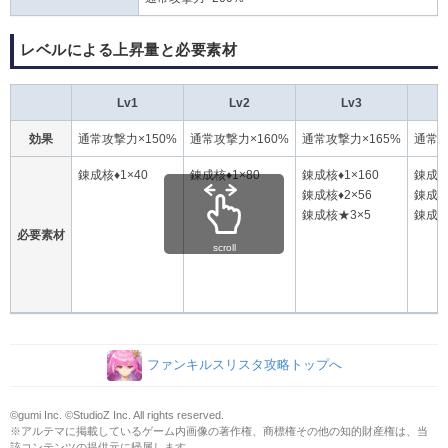
レベルによる上昇量と必要素材
Lv1
Lv2
Lv3
効果
通常攻撃力×150%
通常攻撃力×160%
通常攻撃力×165%
通常攻
錬成核♦1×40
錬成核♦1×80
錬成核♦1×160
錬成核
錬成核♦2×56
錬成核
錬成核★3×5
錬成核
必要素材
scroll
ファンキルスリスタ攻略トップへ
©gumi Inc. ©StudioZ Inc. All rights reserved.
※アルテマに掲載しているゲーム内画像の著作権、商標権その他の知的財産権は、当
該コンテンツの提供元に帰属します