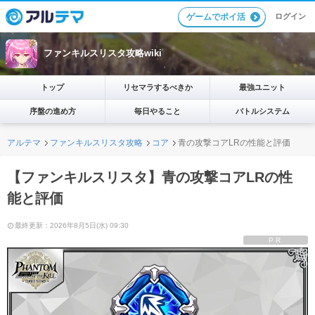
ログイン
ゲームでポイ活
ファンキルスリスタ攻略wiki
トップ
リセマラするべきか
最強ユニット
序盤の進め方
毎日やること
バトルシステム
アルテマ
ファンキルスリスタ攻略
コア
青の攻撃コアLRの性能と評価
【ファンキルスリスタ】青の攻撃コアLRの性
能と評価
最終更新：2026年8月5日(水) 09:30
PR