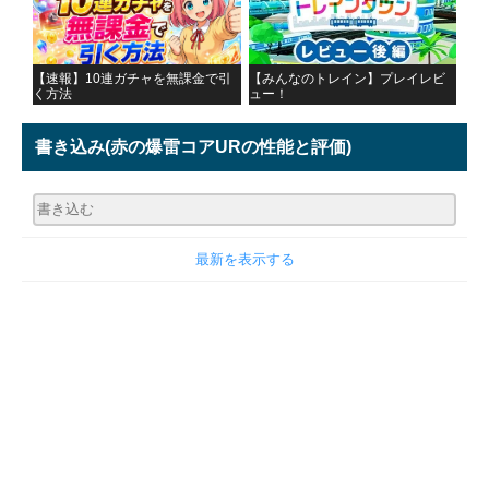
【速報】10連ガチャを無課金で引
【みんなのトレイン】プレイレビ
く方法
ュー！
書き込み
(赤の爆雷コアURの性能と評価)
最新を表示する