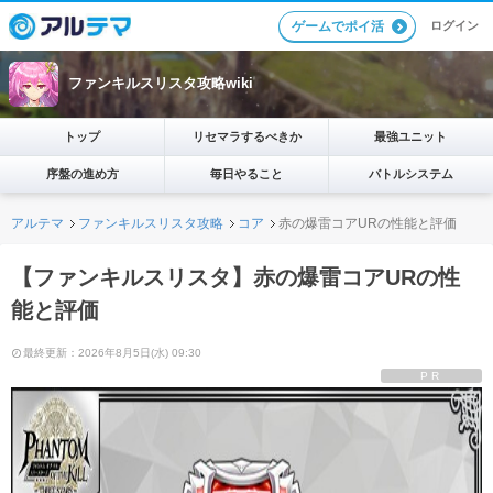
ログイン
ゲームでポイ活
ファンキルスリスタ攻略wiki
トップ
リセマラするべきか
最強ユニット
序盤の進め方
毎日やること
バトルシステム
アルテマ
ファンキルスリスタ攻略
コア
赤の爆雷コアURの性能と評価
【ファンキルスリスタ】赤の爆雷コアURの性
能と評価
最終更新：2026年8月5日(水) 09:30
PR