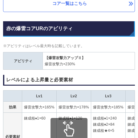
コア一覧はこちら
赤の爆雷コアURのアビリティ
※アビリティはレベル最大時を記載しています。
【爆雷攻撃力アップⅡ】
アビリティ
爆雷攻撃力×230%
レベルによる上昇量と必要素材
Lv1
Lv2
Lv3
効果
爆雷攻撃力×165%
爆雷攻撃力×178%
爆雷攻撃力×185%
爆雷攻
錬成核♦1×60
錬成核♦1×120
錬成核♦1×240
錬成核
錬成核♦2×84
錬成核
錬成核★4×5
錬成核
必要素材