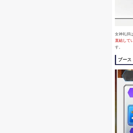
女神礼拝
直結して
す。
ブース