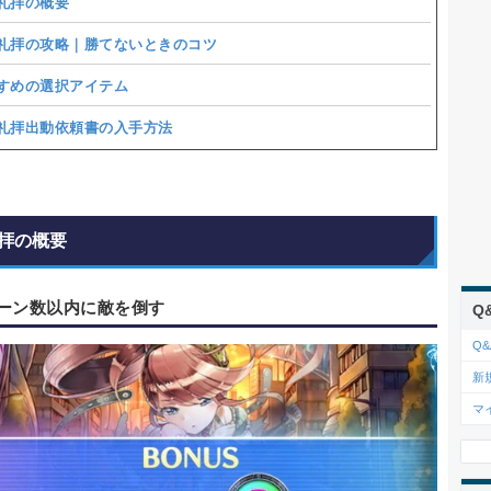
礼拝の概要
礼拝の攻略｜勝てないときのコツ
すめの選択アイテム
礼拝出動依頼書の入手方法
拝の概要
ーン数以内に敵を倒す
Q
Q&
新
マ