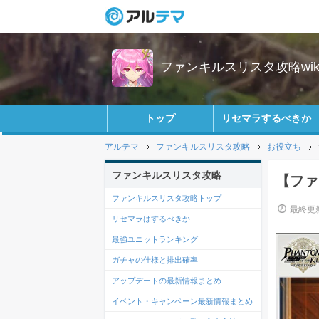
ファンキルスリスタ攻略wik
トップ
リセマラするべきか
アルテマ
ファンキルスリスタ攻略
お役立ち
ファンキルスリスタ攻略
【ファ
ファンキルスリスタ攻略トップ
最終更新
リセマラはするべきか
最強ユニットランキング
ガチャの仕様と排出確率
アップデートの最新情報まとめ
イベント・キャンペーン最新情報まとめ