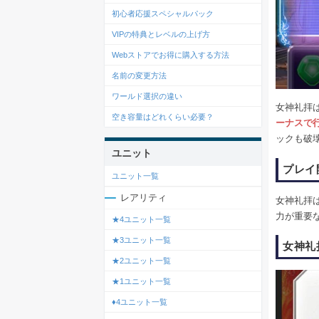
初心者応援スペシャルパック
VIPの特典とレベルの上げ方
Webストアでお得に購入する方法
名前の変更方法
ワールド選択の違い
女神礼拝
空き容量はどれくらい必要？
ーナスで
ックも破
ユニット
プレイ
ユニット一覧
レアリティ
女神礼拝
力が重要
★4ユニット一覧
★3ユニット一覧
女神礼
★2ユニット一覧
★1ユニット一覧
♦4ユニット一覧