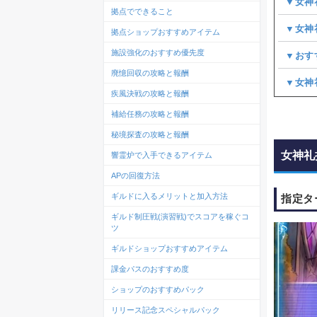
▼女神
拠点でできること
▼女神
拠点ショップおすすめアイテム
施設強化のおすすめ優先度
▼おす
廃憶回収の攻略と報酬
▼女神
疾風決戦の攻略と報酬
補給任務の攻略と報酬
秘境探査の攻略と報酬
女神礼
響霊炉で入手できるアイテム
APの回復方法
ギルドに入るメリットと加入方法
指定タ
ギルド制圧戦(演習戦)でスコアを稼ぐコ
ツ
ギルドショップおすすめアイテム
課金パスのおすすめ度
ショップのおすすめパック
リリース記念スペシャルパック