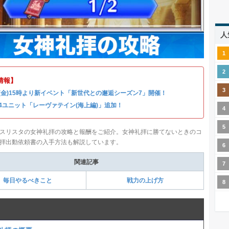
人
情報】
31(金)15時より新イベント「新世代との邂逅シーズン7」開催！
4ユニット「レーヴァテイン(海上編)」追加！
スリスタの女神礼拝の攻略と報酬をご紹介。女神礼拝に勝てないときのコ
拝出動依頼書の入手方法も解説しています。
関連記事
毎日やるべきこと
戦力の上げ方