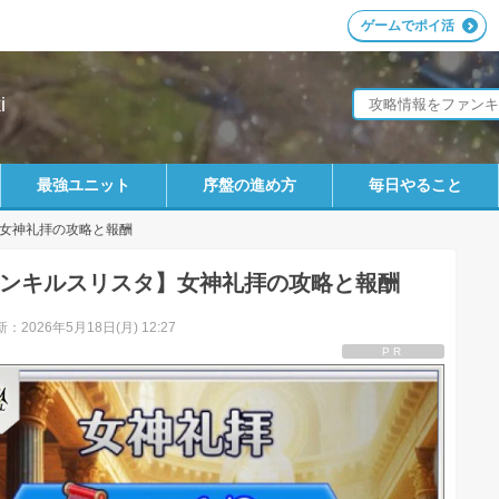
ゲームでポイ活
i
最強ユニット
序盤の進め方
毎日やること
女神礼拝の攻略と報酬
ンキルスリスタ】女神礼拝の攻略と報酬
：2026年5月18日(月) 12:27
PR