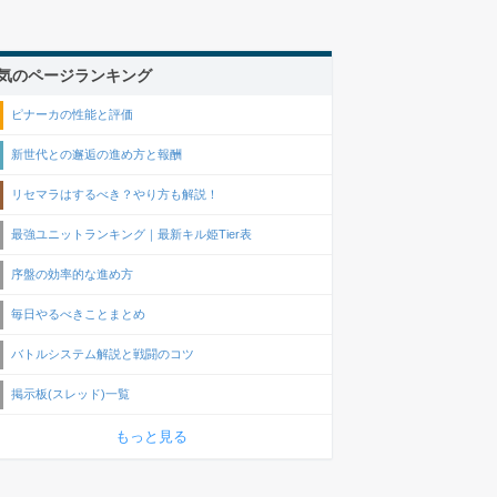
気のページランキング
ピナーカの性能と評価
新世代との邂逅の進め方と報酬
リセマラはするべき？やり方も解説！
最強ユニットランキング｜最新キル姫Tier表
序盤の効率的な進め方
毎日やるべきことまとめ
バトルシステム解説と戦闘のコツ
掲示板(スレッド)一覧
もっと見る