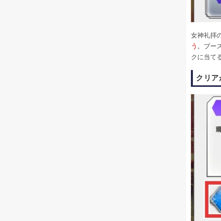
女神礼拝
う
。ブー
クに当て
クリア