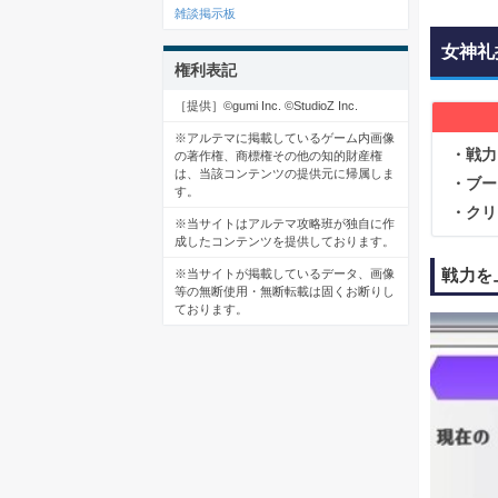
雑談掲示板
女神礼
権利表記
［提供］©gumi Inc. ©StudioZ Inc.
※アルテマに掲載しているゲーム内画像
・戦力
の著作権、商標権その他の知的財産権
は、当該コンテンツの提供元に帰属しま
・ブー
す。
・クリ
※当サイトはアルテマ攻略班が独自に作
成したコンテンツを提供しております。
戦力を
※当サイトが掲載しているデータ、画像
等の無断使用・無断転載は固くお断りし
ております。