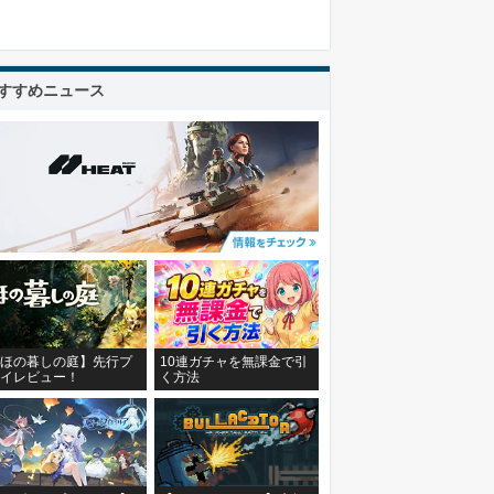
すすめニュース
ほの暮しの庭】先行プ
10連ガチャを無課金で引
イレビュー！
く方法