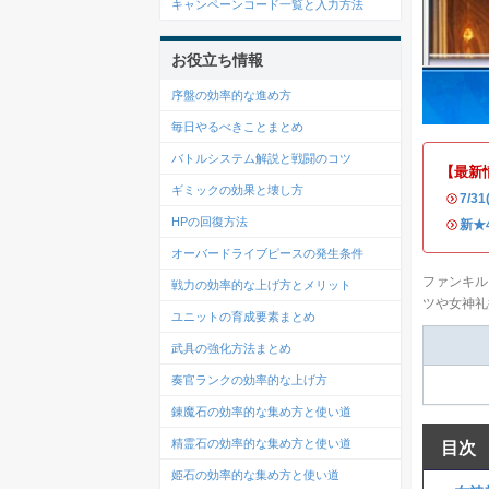
キャンペーンコード一覧と入力方法
お役立ち情報
序盤の効率的な進め方
毎日やるべきことまとめ
バトルシステム解説と戦闘のコツ
【最新
ギミックの効果と壊し方
・
7/
HPの回復方法
・
新★
オーバードライブピースの発生条件
ファンキル
戦力の効率的な上げ方とメリット
ツや女神礼
ユニットの育成要素まとめ
武具の強化方法まとめ
奏官ランクの効率的な上げ方
錬魔石の効率的な集め方と使い道
精霊石の効率的な集め方と使い道
目次
姫石の効率的な集め方と使い道