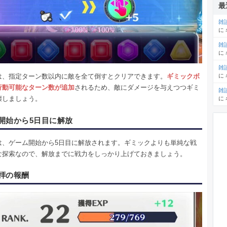
最
雑
に
雑
に
雑
は、指定ターン数以内に敵を全て倒すとクリアできます。
ギミックボ
に
行動可能なターン数が追加
されるため、敵にダメージを与えつつギミ
雑
壊しましょう。
に
開始から5日目に解放
は、ゲーム開始から5日目に解放されます。ギミックよりも単純な戦
な探索なので、解放までに戦力をしっかり上げておきましょう。
拝の報酬