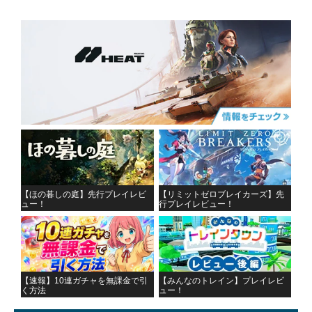
【ほの暮しの庭】先行プレイレビ
【リミットゼロブレイカーズ】先
ュー！
行プレイレビュー！
【速報】10連ガチャを無課金で引
【みんなのトレイン】プレイレビ
く方法
ュー！