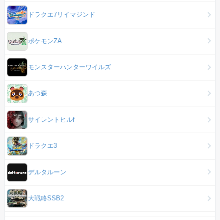
ドラクエ7リイマジンド
ポケモンZA
モンスターハンターワイルズ
あつ森
サイレントヒルf
ドラクエ3
デルタルーン
大戦略SSB2