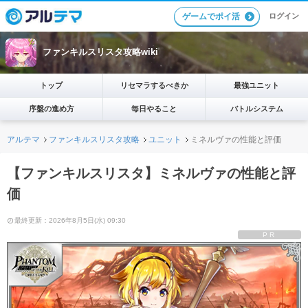
ログイン
ゲームでポイ活
ファンキルスリスタ攻略wiki
トップ
リセマラするべきか
最強ユニット
序盤の進め方
毎日やること
バトルシステム
アルテマ
ファンキルスリスタ攻略
ユニット
ミネルヴァの性能と評価
【ファンキルスリスタ】ミネルヴァの性能と評
価
最終更新：2026年8月5日(水) 09:30
PR