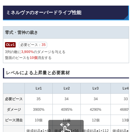
ミネルヴァのオーバードライブ性能
零式・雷神の裁き
OLv1
必要ピース：
35
3列の敵に
3,900%
のダメージを与える
盤面のピースを
10個
消去する
レベルによる上昇量と必要素材
Lv1
Lv2
Lv3
Lv4
必要ピース
35
34
34
33
ダメージ
3900%
4095%
4290%
4680%
ピース消去
10個
11個
12個
13個
錬成結晶♦1×40
錬成結晶♦1×56
錬成結晶♦1×112
錬成結晶♦1×