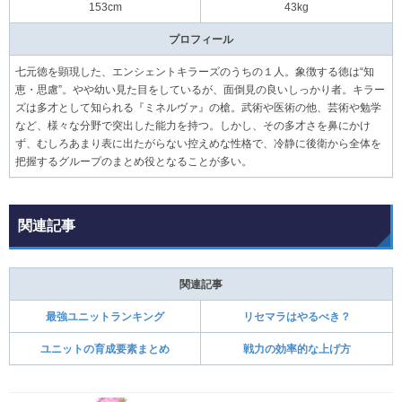
153cm
43kg
プロフィール
七元徳を顕現した、エンシェントキラーズのうちの１人。象徴する徳は“知
恵・思慮”。やや幼い見た目をしているが、面倒見の良いしっかり者。キラー
ズは多才として知られる『ミネルヴァ』の槍。武術や医術の他、芸術や勉学
など、様々な分野で突出した能力を持つ。しかし、その多才さを鼻にかけ
ず、むしろあまり表に出たがらない控えめな性格で、冷静に後衛から全体を
把握するグループのまとめ役となることが多い。
関連記事
関連記事
最強ユニットランキング
リセマラはやるべき？
ユニットの育成要素まとめ
戦力の効率的な上げ方