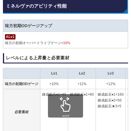
ミネルヴァのアビリティ性能
味方初期ODゲージアップ
ALv1
味方の初期オーバードライブゲージ
+10%
レベルによる上昇量と必要素材
Lv1
Lv2
Lv3
味方の初期ODゲージ
+10%
+11%
+12%
錬成鉱石♦1×40
錬成鉱石♦1×80
錬成鉱石♦1×160
錬
錬成鉱石♦2×56
錬
錬成鉱石★3×5
錬
必要素材
scroll