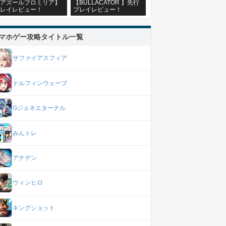
アズールプロミリア】
【BULLACATOR 】先行
レイレビュー！
プレイレビュー！
マホゲー攻略タイトル一覧
サファイアスフィア
ドルフィンウェーブ
Gジェネエターナル
みんトレ
4
Lv5
Lv6
Lv7
Lv8
アナデン
33
32
32
31
ウィンヒロ
0%
4875%
5265%
5460%
5850%
%
42%
45%
48%
51%
キングショット
1×168
錬成結晶♦1×336
錬成結晶♦1×504
錬成結晶♦1×1,008
錬成結晶♦1×1,5