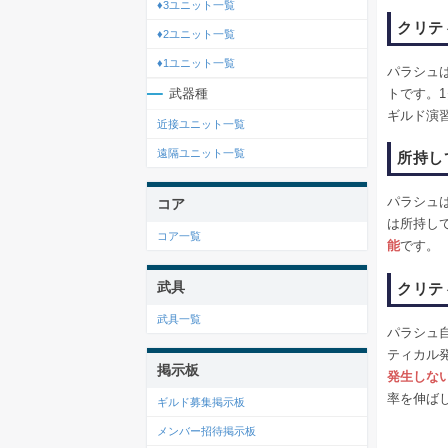
♦3ユニット一覧
クリテ
♦2ユニット一覧
♦1ユニット一覧
パラシュ
トです。
武器種
ギルド演
近接ユニット一覧
遠隔ユニット一覧
所持し
パラシュ
コア
は所持し
コア一覧
能
です。
武具
クリテ
武具一覧
パラシュ
ティカル
掲示板
発生しな
率を伸ば
ギルド募集掲示板
メンバー招待掲示板