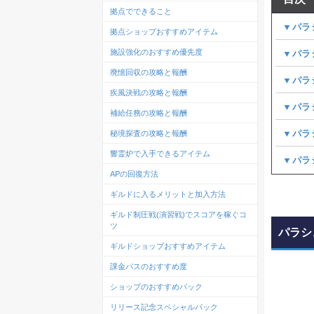
拠点でできること
▼パラ
拠点ショップおすすめアイテム
施設強化のおすすめ優先度
▼パラ
廃憶回収の攻略と報酬
▼パラ
疾風決戦の攻略と報酬
▼パラ
補給任務の攻略と報酬
▼パラ
秘境探査の攻略と報酬
響霊炉で入手できるアイテム
▼パラ
APの回復方法
ギルドに入るメリットと加入方法
ギルド制圧戦(演習戦)でスコアを稼ぐコ
ツ
パラシ
ギルドショップおすすめアイテム
課金パスのおすすめ度
ショップのおすすめパック
リリース記念スペシャルパック