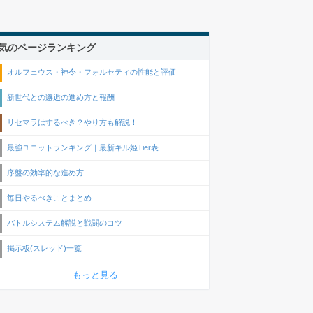
気のページランキング
オルフェウス・神令・フォルセティの性能と評価
新世代との邂逅の進め方と報酬
リセマラはするべき？やり方も解説！
最強ユニットランキング｜最新キル姫Tier表
序盤の効率的な進め方
毎日やるべきことまとめ
バトルシステム解説と戦闘のコツ
掲示板(スレッド)一覧
もっと見る