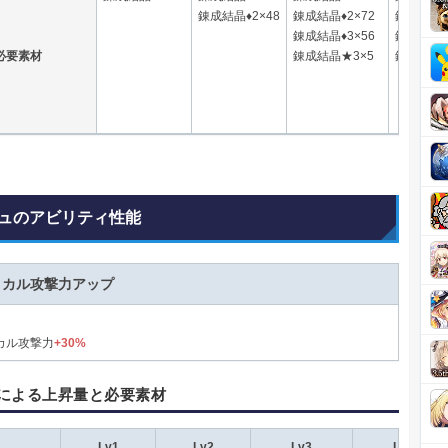
錬成結晶♦2×48
錬成結晶♦2×72
錬成結晶♦
錬成結晶♦3×56
錬成結晶♦
必要素材
錬成結晶★3×5
錬成結晶★
ュのアビリティ性能
ィカル攻撃力アップ
カル攻撃力
+30%
による上昇量と必要素材
Lv1
Lv2
Lv3
Lv4