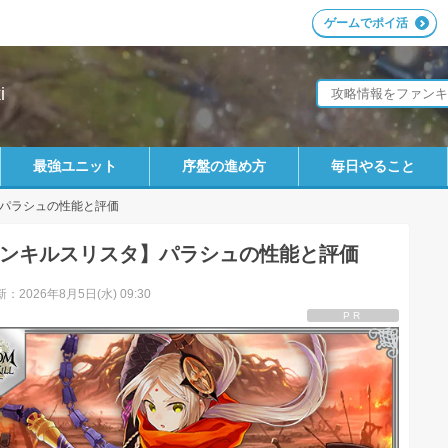
ゲームでポイ活
i
最強ユニット
序盤の進め方
毎日やること
パラシュの性能と評価
ンキルスリスタ】パラシュの性能と評価
：2026年8月5日(水) 09:30
PR