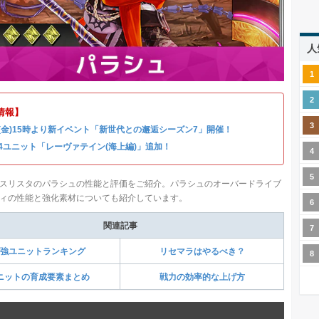
人
情報】
31(金)15時より新イベント「新世代との邂逅シーズン7」開催！
4ユニット「レーヴァテイン(海上編)」追加！
スリスタのパラシュの性能と評価をご紹介。パラシュのオーバードライブ
ィの性能と強化素材についても紹介しています。
関連記事
強ユニットランキング
リセマラはやるべき？
ニットの育成要素まとめ
戦力の効率的な上げ方