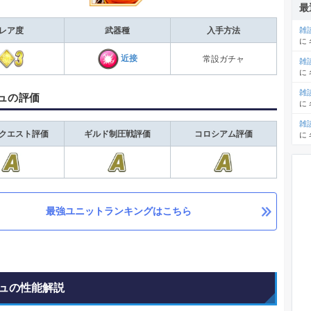
最
雑
レア度
武器種
入手方法
に
近接
常設ガチャ
雑
に
雑
ュの評価
に
雑
クエスト評価
ギルド制圧戦評価
コロシアム評価
に
最強ユニットランキングはこちら
ュの性能解説