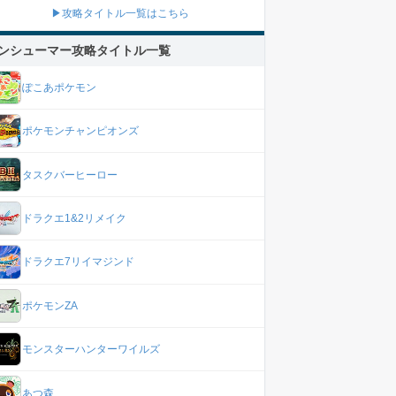
▶攻略タイトル一覧はこちら
+42%
+45%
+48%
+51%
ンシューマー攻略タイトル一覧
錬成鉱石♦1×480
錬成鉱石♦1×720
錬成鉱石♦1×1,440
錬成鉱石♦1×2,160
錬成鉱石♦2×160
錬成鉱石♦2×240
錬成鉱石♦2×480
錬成鉱石♦2×720
ぽこあポケモン
錬成鉱石♦3×64
錬成鉱石♦3×96
錬成鉱石♦3×192
錬成鉱石♦3×288
錬成鉱石★3×14
錬成鉱石♦4×72
錬成鉱石♦4×144
錬成鉱石♦4×216
ポケモンチャンピオンズ
錬成鉱石★3×21
錬成鉱石★1×96
錬成鉱石★1×144
錬成鉱石★3×42
錬成鉱石★3×63
タスクバーヒーロー
ドラクエ1&2リメイク
ドラクエ7リイマジンド
ポケモンZA
モンスターハンターワイルズ
あつ森