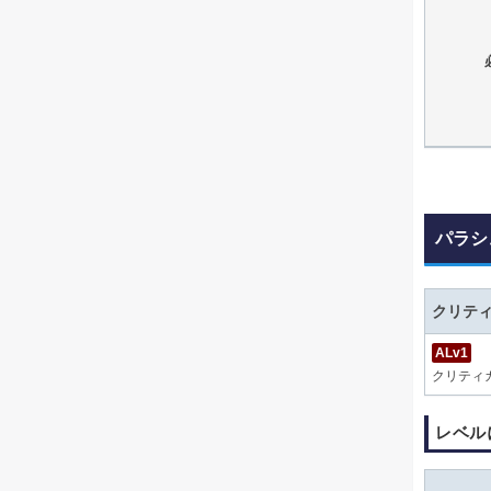
パラシ
クリテ
ALv1
クリティ
レベル