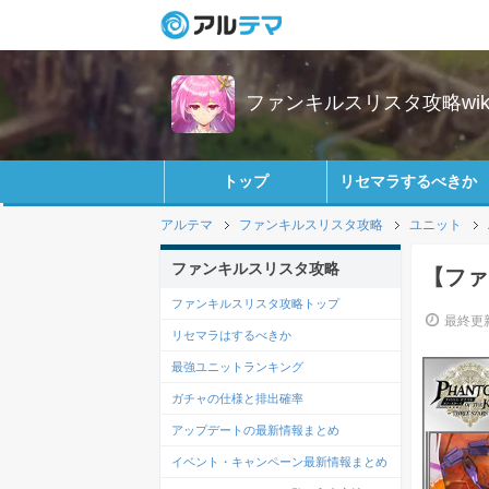
ファンキルスリスタ攻略wik
トップ
リセマラするべきか
アルテマ
ファンキルスリスタ攻略
ユニット
ファンキルスリスタ攻略
【ファ
ファンキルスリスタ攻略トップ
最終更新
リセマラはするべきか
最強ユニットランキング
ガチャの仕様と排出確率
アップデートの最新情報まとめ
イベント・キャンペーン最新情報まとめ