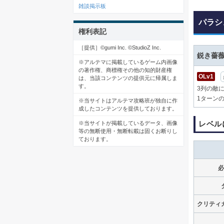
雑談掲示板
パラシ
権利表記
［提供］©gumi Inc. ©StudioZ Inc.
鋭き薔
※アルテマに掲載しているゲーム内画像
の著作権、商標権その他の知的財産権
OLv1
は、当該コンテンツの提供元に帰属しま
す。
3列の敵
1ターン
※当サイトはアルテマ攻略班が独自に作
成したコンテンツを提供しております。
レベル
※当サイトが掲載しているデータ、画像
等の無断使用・無断転載は固くお断りし
ております。
必
クリティ