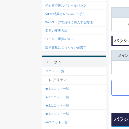
初心者応援スペシャルパック
VIPの特典とレベルの上げ方
Webストアでお得に購入する方法
名前の変更方法
ワールド選択の違い
パラシ
空き容量はどれくらい必要？
メイン
ユニット
ユニット一覧
レアリティ
★4ユニット一覧
★3ユニット一覧
★2ユニット一覧
★1ユニット一覧
パラシ
♦4ユニット一覧