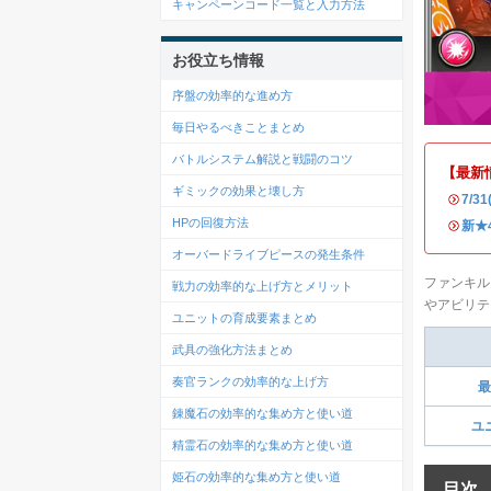
キャンペーンコード一覧と入力方法
お役立ち情報
序盤の効率的な進め方
毎日やるべきことまとめ
バトルシステム解説と戦闘のコツ
【最新
ギミックの効果と壊し方
・
7/
HPの回復方法
・
新★
オーバードライブピースの発生条件
ファンキル
戦力の効率的な上げ方とメリット
やアビリテ
ユニットの育成要素まとめ
武具の強化方法まとめ
奏官ランクの効率的な上げ方
最
錬魔石の効率的な集め方と使い道
ユ
精霊石の効率的な集め方と使い道
姫石の効率的な集め方と使い道
目次