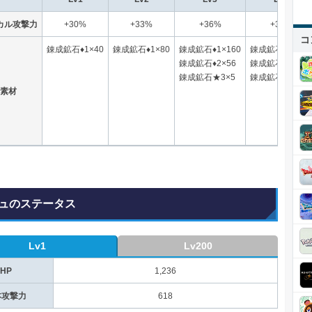
カル攻撃力
+30%
+33%
+36%
+39%
コ
錬成鉱石♦1×40
錬成鉱石♦1×80
錬成鉱石♦1×160
錬成鉱石♦1×240
錬成鉱石♦2×56
錬成鉱石♦2×80
錬成鉱石★3×5
錬成鉱石★3×7
素材
ュのステータス
Lv1
Lv200
HP
1,236
本攻撃力
618