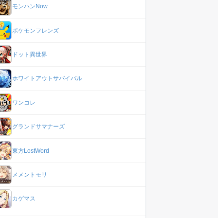
モンハンNow
2×104
錬成結晶♦2×208
錬成結晶♦2×312
錬成結晶♦2×624
錬成結晶♦2×93
3×80
錬成結晶♦3×160
錬成結晶♦3×240
錬成結晶♦3×480
錬成結晶♦3×72
3×7
錬成結晶♦4×64
錬成結晶♦4×96
錬成結晶♦4×192
錬成結晶♦4×28
ポケモンフレンズ
錬成結晶★3×14
錬成結晶★3×21
錬成結晶★1×96
錬成結晶★1×1
錬成結晶★3×42
錬成結晶★3×6
ドット異世界
ホワイトアウトサバイバル
ワンコレ
グランドサマナーズ
東方LostWord
メメントモリ
カゲマス
Lv5
Lv6
Lv7
Lv8