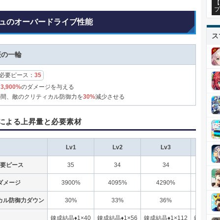
【
プ
ュのオーバードライブ性能
ス
薇の一輪
必要ピース：
35
に
3,900%
のダメージを与える
の間、敵のクリティカル防御力を
30%
減少させる
による上昇量と必要素材
Lv1
Lv2
Lv3
Lv
要ピース
35
34
34
33
ダメージ
3900%
4095%
4290%
468
カル防御力ダウン
30%
33%
36%
39
錬成結晶♦1×40
錬成結晶♦1×56
錬成結晶♦1×112
錬成結晶♦