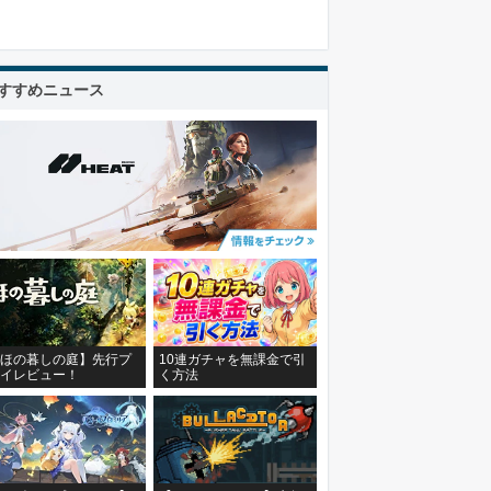
すすめニュース
ほの暮しの庭】先行プ
10連ガチャを無課金で引
イレビュー！
く方法