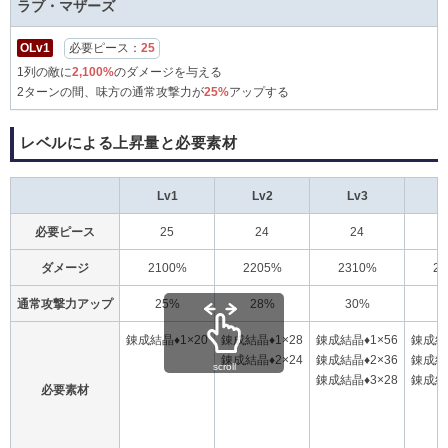
ラブ・マザーズ
OLv1
必要ピース：
25
1列の敵に
2,100%
のダメージを与える
2ターンの間、味方の通常攻撃力が
25%
アップする
レベルによる上昇量と必要素材
Lv1
Lv2
Lv3
必要ピース
25
24
24
ダメージ
2100%
2205%
2310%
2
通常攻撃力アップ
25%
28%
30%
3
錬成結晶♦1×20
錬成結晶♦1×28
錬成結晶♦1×56
錬成結晶
錬成結晶♦2×24
錬成結晶♦2×36
錬成結晶
scroll
錬成結晶♦3×28
錬成結晶
必要素材