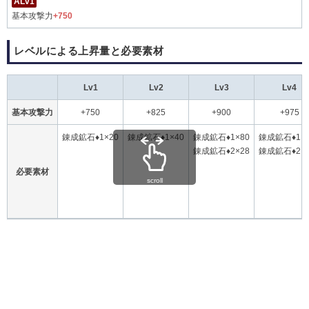
ALv1
基本攻撃力
+750
レベルによる上昇量と必要素材
Lv1
Lv2
Lv3
Lv4
基本攻撃力
+750
+825
+900
+975
錬成鉱石♦1×20
錬成鉱石♦1×40
錬成鉱石♦1×80
錬成鉱石♦1×1
錬成鉱石♦2×28
錬成鉱石♦2×4
必要素材
scroll