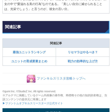
女の中で“愛溢れる美の行為”なのである。「美しい自分に滅せられること
は、光栄でしょう」と言うのが、彼女の言い分。
関連記事
関連記事
最強ユニットランキング
リセマラはやるべき？
ユニットの育成要素まとめ
戦力の効率的な上げ方
ファンキルスリスタ攻略トップへ
©gumi Inc. ©StudioZ Inc. All rights reserved.
※アルテマに掲載しているゲーム内画像の著作権、商標権その他の知的財産権は、当
該コンテンツの提供元に帰属します
▶ファントムオブキルスリースターズ公式サイト