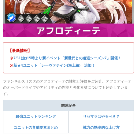
【最新情報】
・
7/31(金)15時より新イベント「新世代との邂逅シーズン7」開催！
・
新★4ユニット「レーヴァテイン(海上編)」追加！
ファンキルスリスタのアフロディーテの性能と評価をご紹介。アフロディーテ
のオーバードライブやアビリティの性能と強化素材についても紹介していま
す。
関連記事
最強ユニットランキング
リセマラはやるべき？
ユニットの育成要素まとめ
戦力の効率的な上げ方