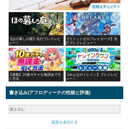
【ほの暮しの庭】先行プレイレビ
【リミットゼロブレイカーズ】先
ュー！
行プレイレビュー！
【速報】10連ガチャを無課金で引
【みんなのトレイン】プレイレビ
く方法
ュー！
書き込み
(アフロディーテの性能と評価)
最新を表示する