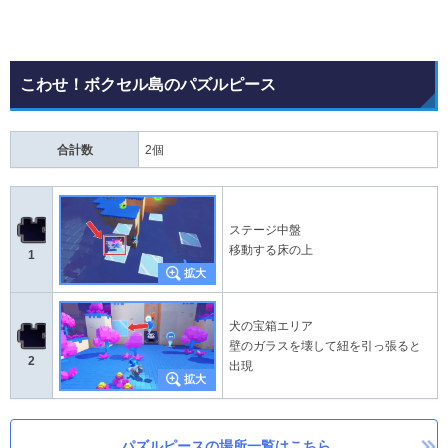
こわせ！ボクセル島のパズルピース
合計数
2個
ステージ中盤
移動する床の上
1
犬の宝箱エリア
壁のガラスを壊して紐を引っ張ると
2
出現
パズルピースの場所一覧はこちら