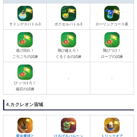
サドンデスバトル3
ボクセルバトル3
ローリングコース夜
逃げ回れ！
飛び越えろ！
飛びつけ！
ごろごろの試練
ぐるぐるの試練
ロープの試練
-
-
ひっつけろ！
磁石の試練
4.カクレオン宙域
黄金魔球と
はるばるバルーン
トリックオア