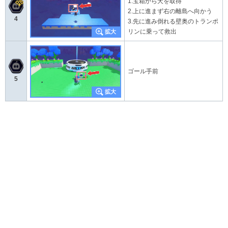
1.宝箱から犬を取得
2.上に進まず右の離島へ向かう
4
3.先に進み倒れる壁奥のトランポ
リンに乗って救出
ゴール手前
5