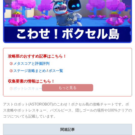
攻略班のおすすめ記事はこちら！
・
メタスコアと評価評判
・
ステージ攻略まとめ
/
ボス一覧
収集要素の情報はこちら！
もっと見る
・
ボットレスキューの場所
/
パズルピースの場所
アストロボット(ASTOROBOT)のこわせ！ボクセル島の攻略チャートです。ボ
ス攻略やボットレスキュー、パズルピース、隠しゴールの場所や100%クリアの
コツについても記載しています。
関連記事