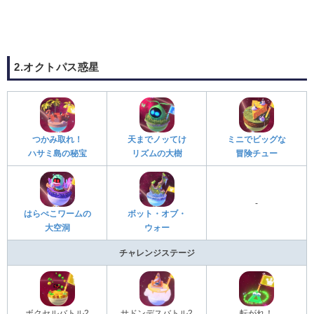
2.オクトパス惑星
つかみ取れ！
天までノッてけ
ミニでビッグな
ハサミ島の秘宝
リズムの大樹
冒険チュー
-
はらぺこワームの
ボット・オブ・
大空洞
ウォー
チャレンジステージ
ボクセルバトル2
サドンデスバトル2
転がれ！