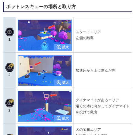
ボットレスキューの場所と取り方
スタートエリア
左側の離島
1
加速床から上に進んだ先
2
ダイナマイトがあるエリア
遠くの木に向かってダイナマイト
3
を投げて救出
犬の宝箱エリア