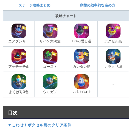
ステージ攻略まとめ
序盤の効率的な進め方
攻略チャート
エアダンサー
サイケ大洞窟
ﾋﾐﾂの隠し道
ボクセル島
アッチッチ山
ゴースト
カンダン島
カラクリ城
-
よくばり3色
ウミガメ
ﾌｧｲﾅﾙｱﾝｺｰﾙ
目次
▼こわせ！ボクセル島のクリア条件