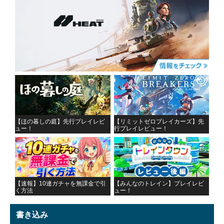
【ほの暮しの庭】先行プレイレビ
【リミットゼロブレイカーズ】先
ュー！
行プレイレビュー！
【速報】10連ガチャを無課金で引
【みんなのトレイン】プレイレビ
く方法
ュー！
書き込み