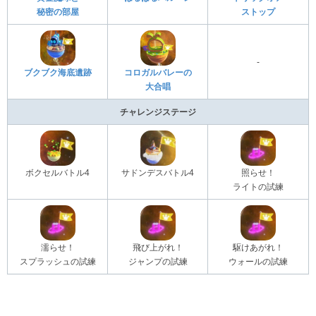
秘密の部屋
ストップ
-
ブクブク海底遺跡
コロガルバレーの
大合唱
チャレンジステージ
ボクセルバトル4
サドンデスバトル4
照らせ！
ライトの試練
濡らせ！
飛び上がれ！
駆けあがれ！
スプラッシュの試練
ジャンプの試練
ウォールの試練