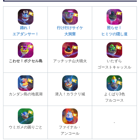
踊れ！
行け行けサイケ
照らせ！
エアダンサー！
大洞窟
ヒミツの隠し道
こわせ！ボクセル島
アッチッチ山大噴火
いたずら
ゴーストキャッスル
カンダン島の地底湖
潜入！カラクリ城
よくばり3色
フルコース
-
ウミガメの困りごと
ファイナル・
アンコール