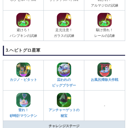
アルマジロの試練
避けろ！
足元注意！
駆け滑れ！
パンプキンの試練
ガラスの試練
レールの試練
3.ヘビトグロ星軍
カジノ・ピタット
囚われの
お風呂掃除大作戦
ビッグブラザー
-
登れ！
アンチャーゲットの
砂時計マウンテン
秘宝
チャレンジステージ