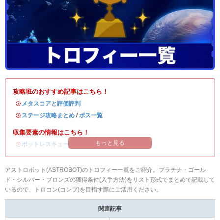
攻略班のおすすめ記事はこちら！
・
メタスコアと評価評判
・
ステージ攻略まとめ
/
ボス一覧
収集要素の情報はこちら！
もっと見る
・
ボットレスキューの場所
/
パズルピースの場所
アストロボット(ASTROBOT)のトロフィー一覧をご紹介。プラチナ・ゴール
ド・シルバー・ブロンズの獲得条件(入手方法)をリスト形式でまとめて記載して
いるので、トロコン(コンプ)を目指す際にご活用ください。
関連記事