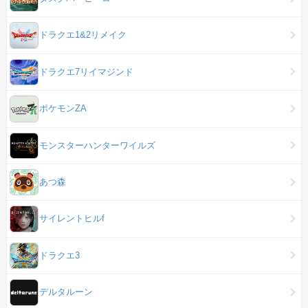
ドラクエ1&2リメイク
ドラクエ7リイマジンド
ポケモンZA
モンスターハンターワイルズ
あつ森
サイレントヒルf
ドラクエ3
デルタルーン