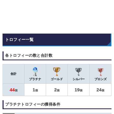
トロフィー一覧
各トロフィーの数と合計数
合計
プラチナ
ゴールド
シルバー
ブロンズ
44
1
2
19
24
個
個
個
個
個
プラチナトロフィーの獲得条件