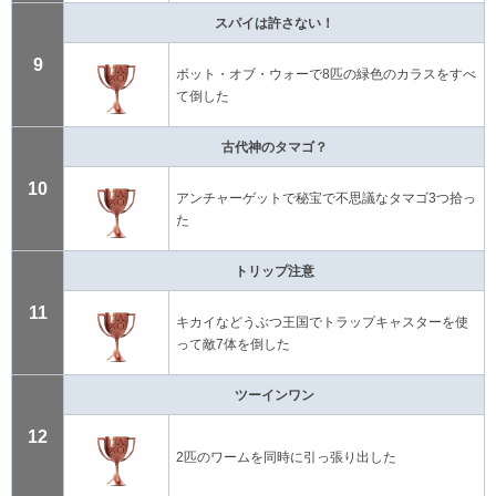
スパイは許さない！
9
ボット・オブ・ウォーで8匹の緑色のカラスをすべ
て倒した
古代神のタマゴ？
10
アンチャーゲットで秘宝で不思議なタマゴ3つ拾っ
た
トリップ注意
11
キカイなどうぶつ王国でトラップキャスターを使
って敵7体を倒した
ツーインワン
12
2匹のワームを同時に引っ張り出した