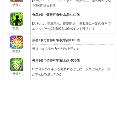
[スキル3：アニー・ザ・ボマー]発動後に一定の確率で敵
特技2
を3秒間怯ませる
金星3個で習得可/特技水晶×150個
[スキル1：空域指示、砲撃開始！]発動後に一定の確率で
特技3
エネルギーを25/50/75/100ポイント獲得する
赤星3個で習得可/特技水晶×300個
獲得できる光の力が24%上昇する
特技4
橙星3個で習得可/特技水晶×500個
いずれかのスキルを発動するごとに、永久に与ダメージ
特技5
が3%上昇(最大45%)