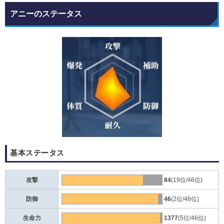
アニーのステータス
基本ステータス
攻撃
84
(19位/46位)
防御
46
(2位/46位)
生命力
1377
(5位/46位)