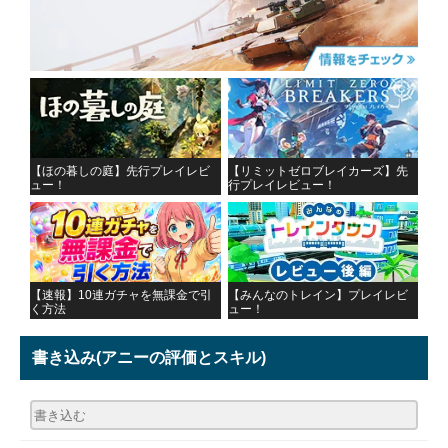
【ほの暮しの庭】先行プレイレビ
【リミットゼロブレイカーズ】先
ュー！
行プレイレビュー！
【速報】10連ガチャを無課金で引
【みんなのトレイン】プレイレビ
く方法
ュー！
書き込み
(アニーの評価とスキル)