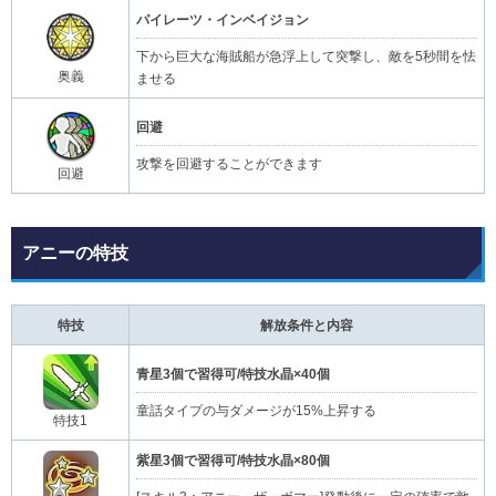
パイレーツ・インベイジョン
下から巨大な海賊船が急浮上して突撃し、敵を5秒間を怯
奥義
ませる
回避
攻撃を回避することができます
回避
アニーの特技
特技
解放条件と内容
青星3個で習得可/特技水晶×40個
童話タイプの与ダメージが15%上昇する
特技1
紫星3個で習得可/特技水晶×80個