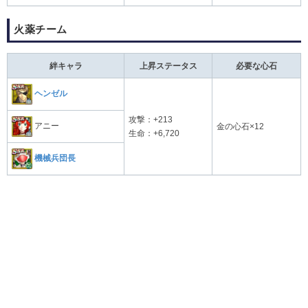
火薬チーム
絆キャラ
上昇ステータス
必要な心石
ヘンゼル
攻撃：+213
アニー
金の心石×12
生命：+6,720
機械兵団長