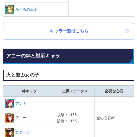
かえるの王子
キャラ一覧はこちら
アニーの絆と対応キャラ
火と遊ぶ女の子
絆キャラ
上昇ステータス
必要な心石
アンナ
攻撃：+155
アニー
金の心石×9
防御：+155
ロジーナ