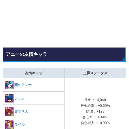
アニーの友情キャラ
友情キャラ
上昇ステータス
闇のアンナ
ジュラ
生命：+4,040
被会心率：+0.60%
赤ずきん
防御：+128
会心率：+0.60%
会心威力：+0.90%
ラベル