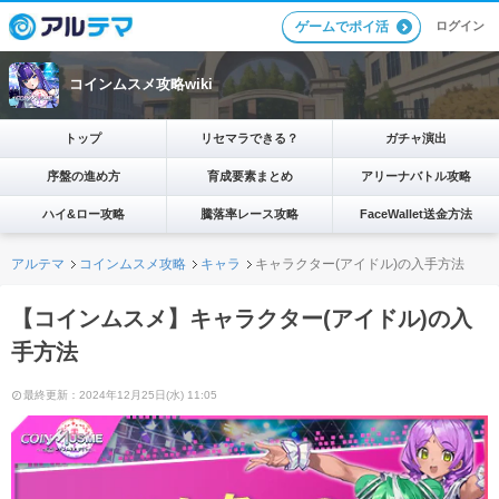
ログイン
ゲームでポイ活
コインムスメ攻略wiki
トップ
リセマラできる？
ガチャ演出
序盤の進め方
育成要素まとめ
アリーナバトル攻略
ハイ&ロー攻略
騰落率レース攻略
FaceWallet送金方法
アルテマ
コインムスメ攻略
キャラ
キャラクター(アイドル)の入手方法
【コインムスメ】キャラクター(アイドル)の入
手方法
最終更新：2024年12月25日(水) 11:05