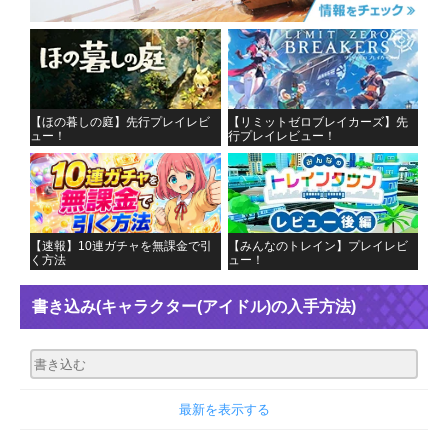
【ほの暮しの庭】先行プレイレビ
【リミットゼロブレイカーズ】先
ュー！
行プレイレビュー！
【速報】10連ガチャを無課金で引
【みんなのトレイン】プレイレビ
く方法
ュー！
書き込み
(キャラクター(アイドル)の入手方法)
最新を表示する