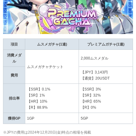
項目
ムスメガチャ(1連)
プレミアムガチャ(1連)
消費メダ
2,000ムスメダル
ル
ムスメガチャチケット
【JPY】3,143円
費用
【通貨】20USDT
【SSR】0.1%
【SSR】3%
【SR】1%
【SR】32%
排出率
【HR】10%
【HR】65%
【R】88.9%
【R】0%
獲得GP
1GP
5GP
※JPYの費用は2024年12月20日(金)時点の相場を掲載