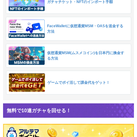
ガチャチケット・NFTのインポート手順
FaceWalletに仮想通貨MSM・OASを送金する
方法
仮想通貨MSM(ムスメコイン)を日本円に換金す
る方法
ゲームでポイ活して課金代をゲット！
無料で10連ガチャを回せる！