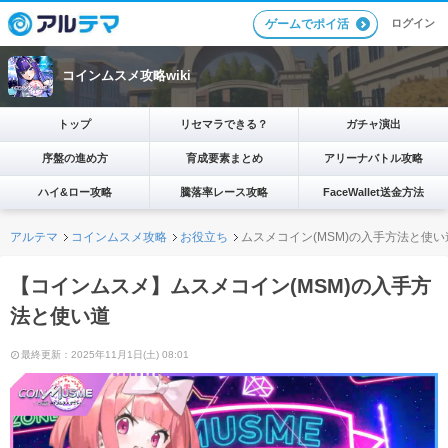
ログイン
ゲームでポイ活
コインムスメ攻略wiki
トップ
リセマラできる？
ガチャ演出
序盤の進め方
育成要素まとめ
アリーナバトル攻略
ハイ&ロー攻略
騰落率レース攻略
FaceWallet送金方法
アルテマ
コインムスメ攻略
お役立ち
ムスメコイン(MSM)の入手方法と使い
【コインムスメ】ムスメコイン(MSM)の入手方
法と使い道
最終更新：2025年11月1日(土) 08:01