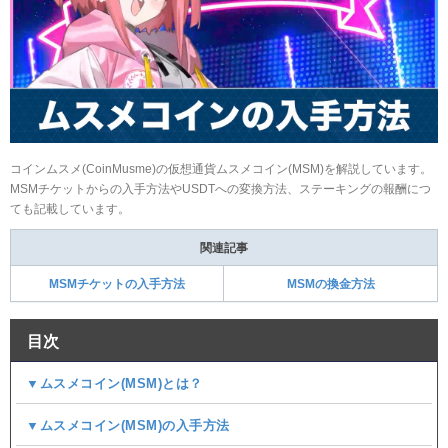
コインムスメ(CoinMusme)の仮想通貨ムスメコイン(MSM)を解説しています。
MSMチケットからの入手方法やUSDTへの変換方法、ステーキングの報酬につ
ても記載しています。
関連記事
MSMチケットの入手方法
MSMの換金方法
目次
▼ムスメコイン(MSM)とは？
▼ムスメコイン(MSM)の入手方法