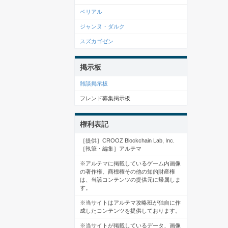
ベリアル
ジャンヌ・ダルク
スズカゴゼン
掲示板
雑談掲示板
フレンド募集掲示板
権利表記
［提供］CROOZ Blockchain Lab, Inc.
［執筆・編集］アルテマ
※アルテマに掲載しているゲーム内画像
の著作権、商標権その他の知的財産権
は、当該コンテンツの提供元に帰属しま
す。
※当サイトはアルテマ攻略班が独自に作
成したコンテンツを提供しております。
※当サイトが掲載しているデータ、画像