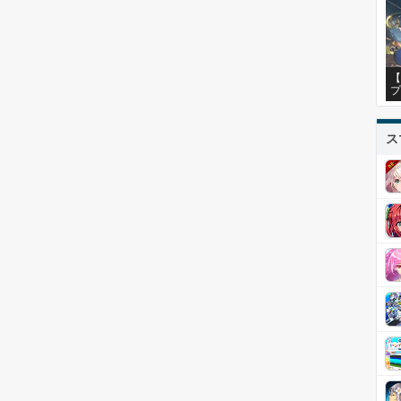
【
プ
ス