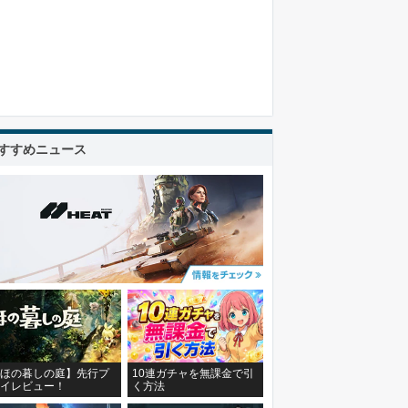
すすめニュース
ほの暮しの庭】先行プ
10連ガチャを無課金で引
イレビュー！
く方法