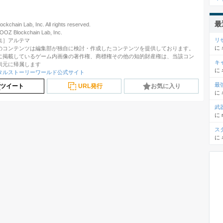
最
chain Lab, Inc. All rights reserved.
 Blockchain Lab, Inc.
リ
集］アルテマ
に
のコンテンツは編集部が独自に検討・作成したコンテンツを提供しております。
に掲載しているゲーム内画像の著作権、商標権その他の知的財産権は、当該コン
キ
供元に帰属します
に
タルストーリーワールド公式サイト
最
ツイート
URL発行
お気に入り
に
武
に
ス
に