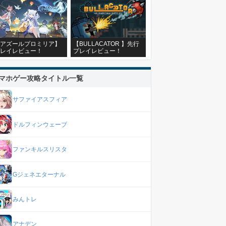
アズールプロミリア】
【BULLACATOR 】先行
レイレビュー！
プレイレビュー！
マホゲー攻略タイトル一覧
サファイアスフィア
ドルフィンウェーブ
ファンキルスリスタ
Gジェネエターナル
みんトレ
アナデン