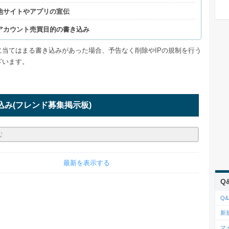
他サイトやアプリの宣伝
アカウント売買目的の書き込み
に当てはまる書き込みがあった場合、予告なく削除やIPの規制を行う
ざいます。
込み
(フレンド募集掲示板)
最新を表示する
Q
Q&
新
マ