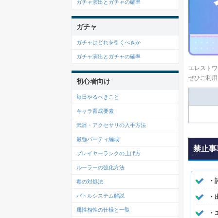
ガチャ演出とガチャの確率
ガチャ
ガチャはどれを引くべきか
ガチャ演出とガチャの確率
エレストワ
ぜひご利用
初心者向け
毎日やるべきこと
キャラ育成要素
武器・アクセサリの入手方法
最強パーティ編成
禁止事
プレイヤーランクの上げ方
ルーラーの強化方法
・
毒の対処法
バトルシステム解説
・
属性相性の仕様と一覧
・