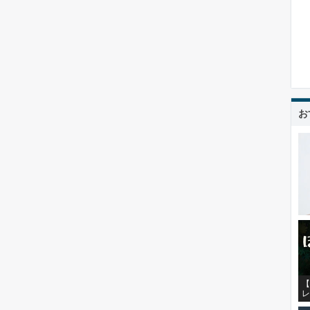
お
【
レ