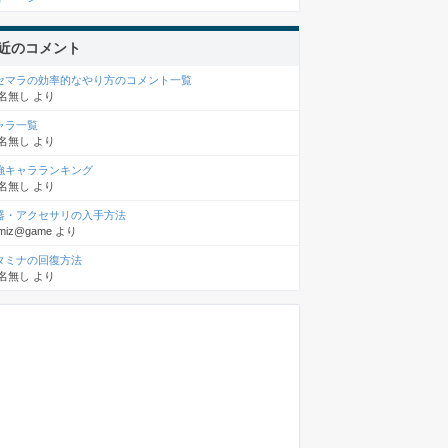
近のコメント
セマラの効率的なやり方のコメント一覧
名無し
より
ャラ一覧
名無し
より
強キャラランキング
名無し
より
器・アクセサリの入手方法
miz@game
より
タミナの回復方法
名無し
より