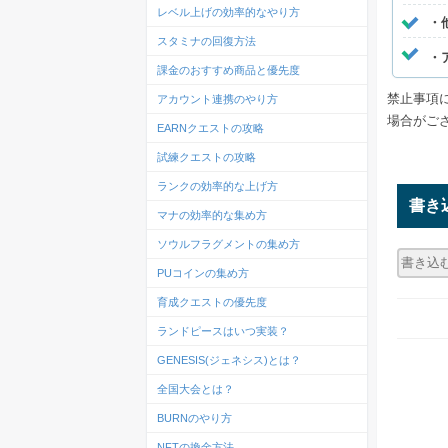
レベル上げの効率的なやり方
・
スタミナの回復方法
・
課金のおすすめ商品と優先度
禁止事項
アカウント連携のやり方
場合がご
EARNクエストの攻略
試練クエストの攻略
ランクの効率的な上げ方
書き
マナの効率的な集め方
ソウルフラグメントの集め方
PUコインの集め方
育成クエストの優先度
ランドピースはいつ実装？
GENESIS(ジェネシス)とは？
全国大会とは？
BURNのやり方
NFTの換金方法