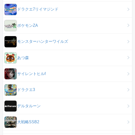
ドラクエ7リイマジンド
ポケモンZA
モンスターハンターワイルズ
あつ森
サイレントヒルf
ドラクエ3
デルタルーン
大戦略SSB2