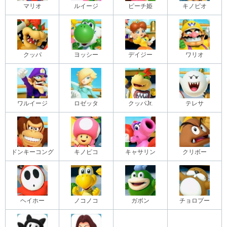
マリオ
ルイージ
ピーチ姫
キノピオ
クッパ
ヨッシー
デイジー
ワリオ
ワルイージ
ロゼッタ
クッパJr.
テレサ
ドンキーコング
キノピコ
キャサリン
クリボー
ヘイホー
ノコノコ
ガボン
チョロプー