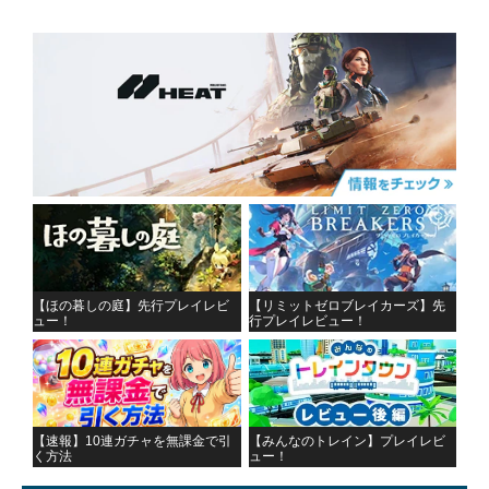
【ほの暮しの庭】先行プレイレビ
【リミットゼロブレイカーズ】先
ュー！
行プレイレビュー！
【速報】10連ガチャを無課金で引
【みんなのトレイン】プレイレビ
く方法
ュー！