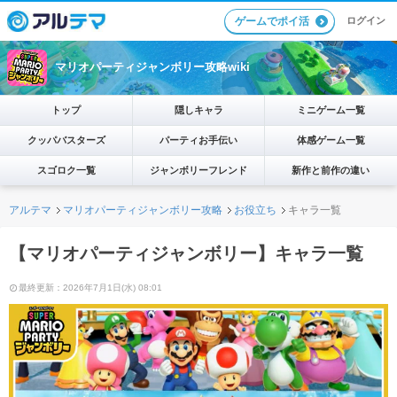
ログイン
ゲームでポイ活
マリオパーティジャンボリー攻略wiki
トップ
隠しキャラ
ミニゲーム一覧
クッパバスターズ
パーティお手伝い
体感ゲーム一覧
スゴロク一覧
ジャンボリーフレンド
新作と前作の違い
アルテマ
マリオパーティジャンボリー攻略
お役立ち
キャラ一覧
【マリオパーティジャンボリー】キャラ一覧
最終更新：2026年7月1日(水) 08:01