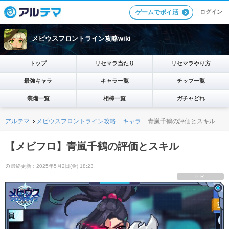
ログイン
ゲームでポイ活
メビウスフロントライン攻略wiki
トップ
リセマラ当たり
リセマラやり方
最強キャラ
キャラ一覧
チップ一覧
装備一覧
相棒一覧
ガチャどれ
アルテマ
メビウスフロントライン攻略
キャラ
青嵐千鶴の評価とスキル
【メビフロ】青嵐千鶴の評価とスキル
最終更新：2025年5月2日(金) 18:23
PR