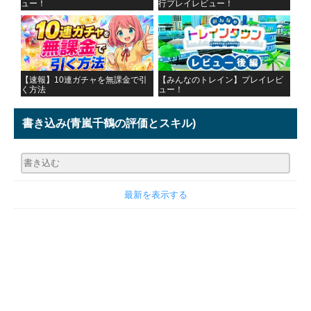
ュー！
行プレイレビュー！
【速報】10連ガチャを無課金で引
【みんなのトレイン】プレイレビ
く方法
ュー！
書き込み
(青嵐千鶴の評価とスキル)
最新を表示する