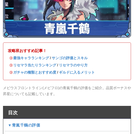
攻略班おすすめ記事！
・
最強キャラランキング
/
サンゴの評価とスキル
・
リセマラ当たりランキング
/
リセマラのやり方
・
ガチャの種類とおすすめ度
/
ギルドに入るメリット
メビウスフロントライン(メビフロ)の青嵐千鶴の評価をご紹介。品質ボーナスや
昇星についても記載しています。
目次
▼青嵐千鶴の評価