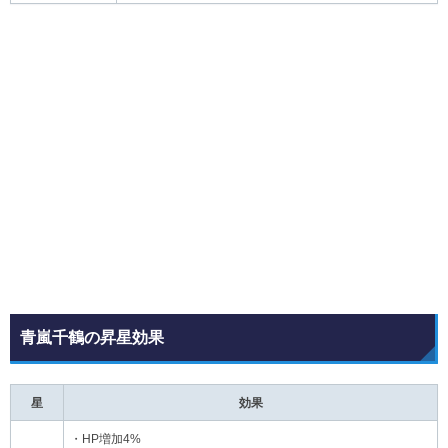
青嵐千鶴の昇星効果
星
効果
・HP増加4%