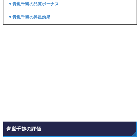
▼青嵐千鶴の品質ボーナス
▼青嵐千鶴の昇星効果
青嵐千鶴の評価