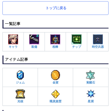
トップに戻る
一覧記事
キャラ
装備
相棒
チップ
時空兵器
アイテム記事
ジェム
金貨
覚醒石
光核
職員資歴
星屑