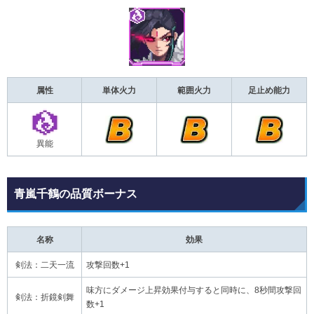
属性
単体火力
範囲火力
足止め能力
異能
青嵐千鶴の品質ボーナス
名称
効果
剣法：二天一流
攻撃回数+1
味方にダメージ上昇効果付与すると同時に、8秒間攻撃回
剣法：折鏡剣舞
数+1