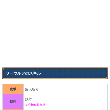
ワーウルフのスキル
攻撃
脳天斬り
鉄壁
特性
※究極秘技解放