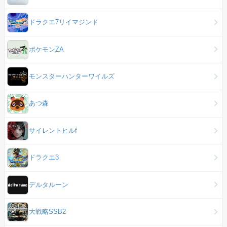
ドラクエ7リイマジンド
ポケモンZA
モンスターハンターワイルズ
あつ森
サイレントヒルf
ドラクエ3
デルタルーン
大戦略SSB2