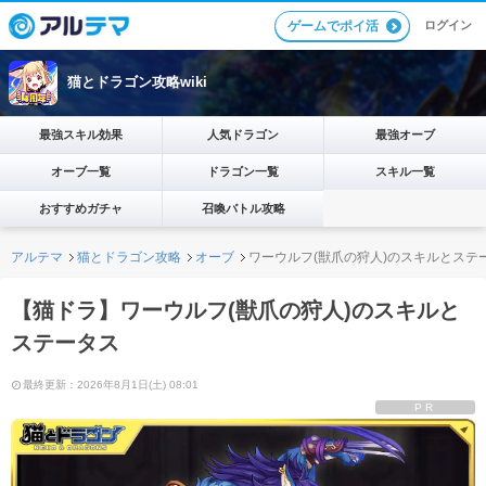
ログイン
ゲームでポイ活
猫とドラゴン攻略wiki
最強スキル効果
人気ドラゴン
最強オーブ
オーブ一覧
ドラゴン一覧
スキル一覧
おすすめガチャ
召喚バトル攻略
アルテマ
猫とドラゴン攻略
オーブ
ワーウルフ(獣爪の狩人)のスキルとステ
【猫ドラ】ワーウルフ(獣爪の狩人)のスキルと
ステータス
最終更新：2026年8月1日(土) 08:01
PR