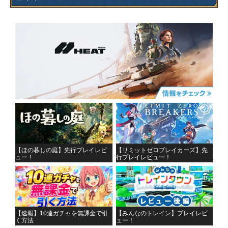
【ほの暮しの庭】先行プレイレビ
【リミットゼロブレイカーズ】先
ュー！
行プレイレビュー！
【速報】10連ガチャを無課金で引
【みんなのトレイン】プレイレビ
く方法
ュー！