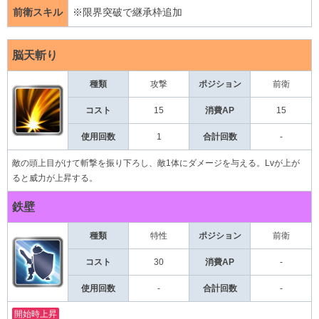
前衛スキル
※限界突破で継承枠追加
脳天斬り
種類
攻撃
前衛
ポジション
コスト
15
消費AP
15
使用回数
1
合計回数
-
敵の頭上目がけて斬撃を振り下ろし、敵1体にダメージを与える。Lvが上が
ると威力が上昇する。
鉄壁
種類
特性
前衛
ポジション
コスト
30
消費AP
-
使用回数
-
合計回数
-
開始時上昇