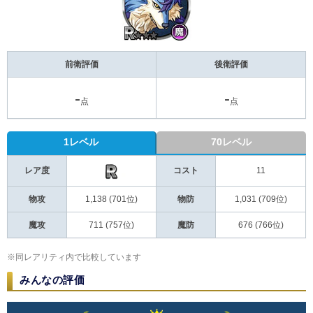
前衛評価
後衛評価
-
-
点
点
1レベル
70レベル
レア度
コスト
11
物攻
1,138 (701位)
物防
1,031 (709位)
魔攻
711 (757位)
魔防
676 (766位)
※同レアリティ内で比較しています
みんなの評価