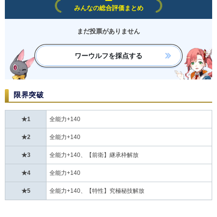
みんなの総合評価まとめ
まだ投票がありません
ワーウルフを採点する
限界突破
★1
全能力+140
★2
全能力+140
★3
全能力+140、【前衛】継承枠解放
★4
全能力+140
★5
全能力+140、【特性】究極秘技解放