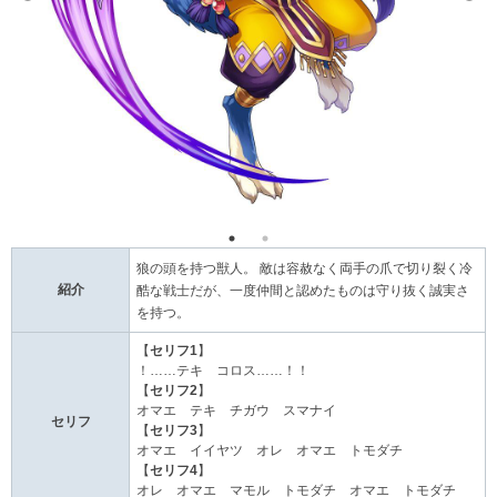
狼の頭を持つ獣人。 敵は容赦なく両手の爪で切り裂く冷
紹介
酷な戦士だが、一度仲間と認めたものは守り抜く誠実さ
を持つ。
【
セリフ1
】
！……テキ コロス……！！
【
セリフ2
】
オマエ テキ チガウ スマナイ
セリフ
【
セリフ3
】
オマエ イイヤツ オレ オマエ トモダチ
【
セリフ4
】
オレ オマエ マモル トモダチ オマエ トモダチ