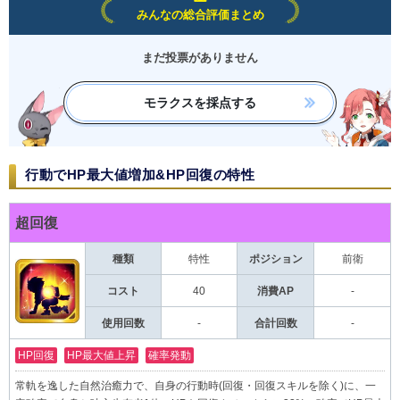
みんなの総合評価まとめ
まだ投票がありません
モラクスを採点する
行動でHP最大値増加&HP回復の特性
超回復
種類
特性
ポジション
前衛
コスト
40
消費AP
-
使用回数
-
合計回数
-
HP回復
HP最大値上昇
確率発動
常軌を逸した自然治癒力で、自身の行動時(回復・回復スキルを除く)に、一