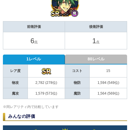
前衛評価
後衛評価
6
1
点
点
1レベル
80レベル
レア度
コスト
15
物攻
2,782 (278位)
物防
1,594 (549位)
魔攻
1,579 (573位)
魔防
1,564 (569位)
※同レアリティ内で比較しています
みんなの評価