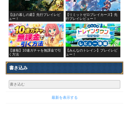
【ほの暮しの庭】先行プレイレビ
【リミットゼロブレイカーズ】先
ュー！
行プレイレビュー！
【速報】10連ガチャを無課金で引
【みんなのトレイン】プレイレビ
く方法
ュー！
書き込み
最新を表示する