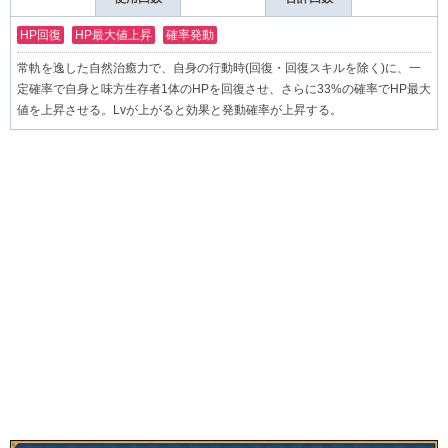
HP回復
HP最大値上昇
確率発動
常軌を逸した自然治癒力で、自身の行動時(回復・回復スキルを除く)に、一
定確率で自身と味方生存者1体のHPを回復させ、さらに33%の確率でHP最大
値を上昇させる。Lvが上がると効果と発動確率が上昇する。