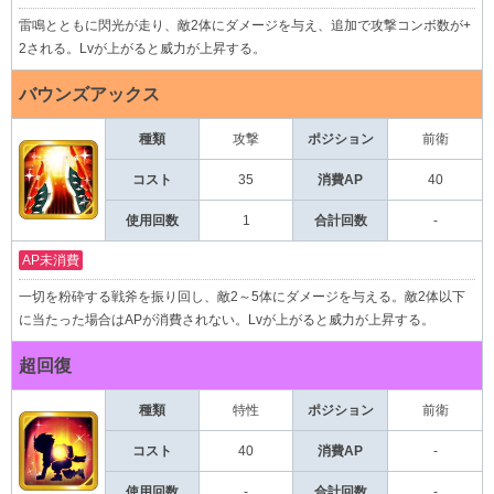
雷鳴とともに閃光が走り、敵2体にダメージを与え、追加で攻撃コンボ数が+
2される。Lvが上がると威力が上昇する。
バウンズアックス
種類
攻撃
前衛
ポジション
コスト
35
消費AP
40
使用回数
1
合計回数
-
AP未消費
一切を粉砕する戦斧を振り回し、敵2～5体にダメージを与える。敵2体以下
に当たった場合はAPが消費されない。Lvが上がると威力が上昇する。
超回復
種類
特性
前衛
ポジション
コスト
40
消費AP
-
使用回数
-
合計回数
-