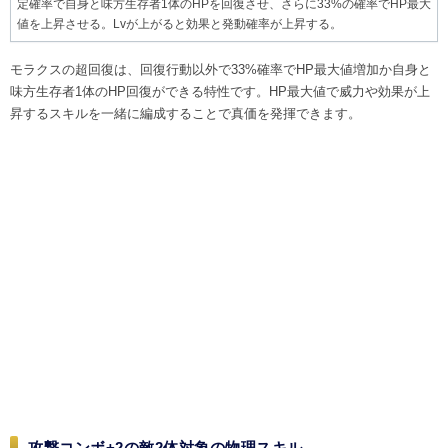
定確率で自身と味方生存者1体のHPを回復させ、さらに33%の確率でHP最大
値を上昇させる。Lvが上がると効果と発動確率が上昇する。
モラクスの超回復は、回復行動以外で33%確率でHP最大値増加か自身と
味方生存者1体のHP回復ができる特性です。HP最大値で威力や効果が上
昇するスキルを一緒に編成することで真価を発揮できます。
攻撃コンボ+2の敵2体対象の物理スキル