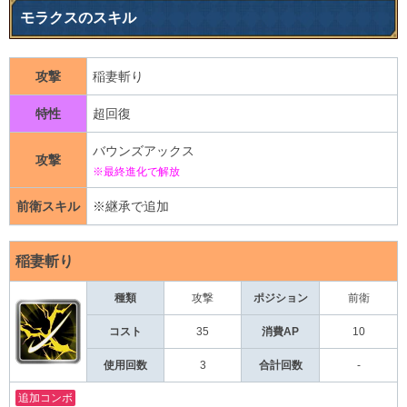
モラクスのスキル
攻撃
稲妻斬り
特性
超回復
バウンズアックス
攻撃
※最終進化で解放
前衛スキル
※継承で追加
稲妻斬り
種類
攻撃
前衛
ポジション
コスト
35
消費AP
10
使用回数
3
合計回数
-
追加コンボ