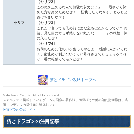
【
セリフ2
】
この俺を止めるなんて無駄な努力はよォ……最初から諦
めた方が身のためだぜ！！ 怪我したくなきゃ、とっとと
逃げちまいなァ！
セリフ
【
セリフ3
】
これだけ言っても俺の前にまだ立ちはだかるってか？ お
前、見た目に寄らず懲りない奴だな。 ……その根性、気
に入ったぜ！
【
セリフ4
】
お前のために俺の力を奮ってやるよ！ 感謝なんかいらね
ぇ。歯止めが利かないくらい暴れさせてもらえりゃそれ
が一番の報酬ってモンだぜ！
猫とドラゴン攻略トップへ
©studiorex Co., Ltd. All rights reserved.
※アルテマに掲載しているゲーム内画像の著作権、商標権その他の知的財産権は、当
該コンテンツの提供元に帰属します
▶猫ドラの公式サイト
猫とドラゴンの注目記事