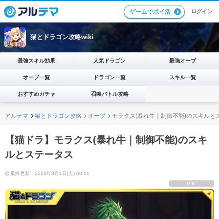
ログイン
ゲームでポイ活
猫とドラゴン攻略wiki
最強スキル効果
人気ドラゴン
最強オーブ
オーブ一覧
ドラゴン一覧
スキル一覧
おすすめガチャ
召喚バトル攻略
アルテマ
猫とドラゴン攻略
オーブ
モラクス(暴れ牛｜制御不能)のスキルと
【猫ドラ】モラクス(暴れ牛｜制御不能)のスキ
ルとステータス
最終更新：2026年8月1日(土) 08:01
PR