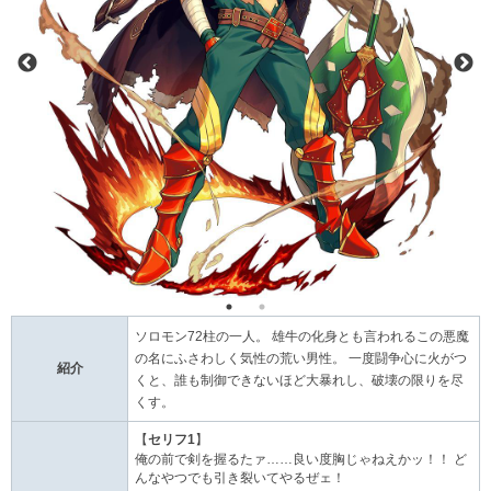
ソロモン72柱の一人。 雄牛の化身とも言われるこの悪魔
の名にふさわしく気性の荒い男性。 一度闘争心に火がつ
紹介
くと、誰も制御できないほど大暴れし、破壊の限りを尽
くす。
【
セリフ1
】
俺の前で剣を握るたァ……良い度胸じゃねえかッ！！ ど
んなやつでも引き裂いてやるぜェ！