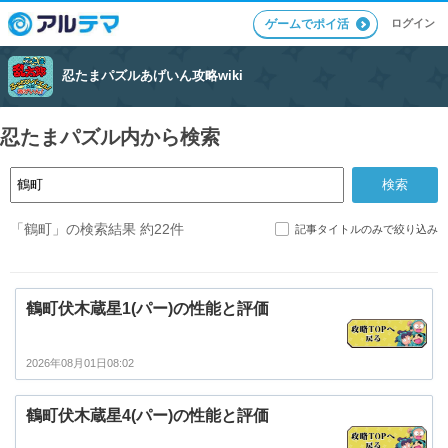
ログイン
ゲームでポイ活
忍たまパズルあげいん攻略wiki
忍たまパズル内から検索
「鶴町」の検索結果 約22件
記事タイトルのみで絞り込み
鶴町伏木蔵星1(パー)の性能と評価
2026年08月01日08:02
鶴町伏木蔵星4(パー)の性能と評価