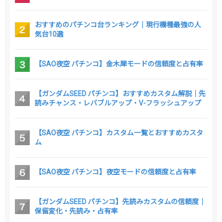
おすすめのパチンコ台ランキング｜現行機種最強の人
気台10選
【SAO夜空 パチンコ】金木犀モードの信頼度と占有率
【ガンダムSEED パチンコ】おすすめカスタム解説｜先
読みチャンス・レバブルアップ・V-フラッシュアップ
【SAO夜空 パチンコ】カスタム一覧とおすすめカスタ
ム
【SAO夜空 パチンコ】夜空モードの信頼度と占有率
【ガンダムSEED パチンコ】先読みカスタムの信頼度｜
保留変化・先読み・占有率