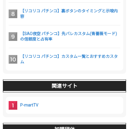
【リコリコ パチンコ】裏ボタンのタイミングと示唆内
容
【SAO夜空 パチンコ】先バレカスタム(青薔薇モード)
の信頼度と占有率
【リコリコ パチンコ】カスタム一覧とおすすめカスタ
ム
関連サイト
P-martTV