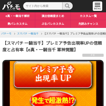
e真・一騎当千解析
演出信頼度まとめ
カスタム一覧
熱バレカスタム
ぷるバレカスタム
先読みチャンス
パチーモ
スマパチ 一騎当千
【スマパチ 一騎当千】プレミア予告出現率UPの信頼
【スマパチ 一騎当千】プレミア予告出現率UPの信頼
度と占有率【e真・一騎当千 軍神覚醒】
PR