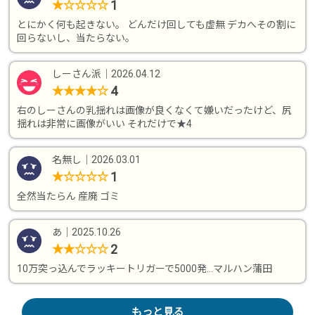
1
★
☆
☆
☆
☆
とにかく何も起きない。 どんだけ回しても虚無 デカへその割に
回らないし、当たらない。
しーさん派
｜
2026.04.12
4
★
★
★
★
☆
右のしーさんの乳揺れは画像が良くなくて嫌いだったけど、尻
揺れは非常に画像がいい それだけで★4
名無し
｜
2026.03.01
1
★
☆
☆
☆
☆
全然当たらん 産廃 ゴミ
あ
｜
2025.10.26
2
★
★
☆
☆
☆
10万突っ込んでラッキートリガーで5000発…マルハン蒲田
もっと見る