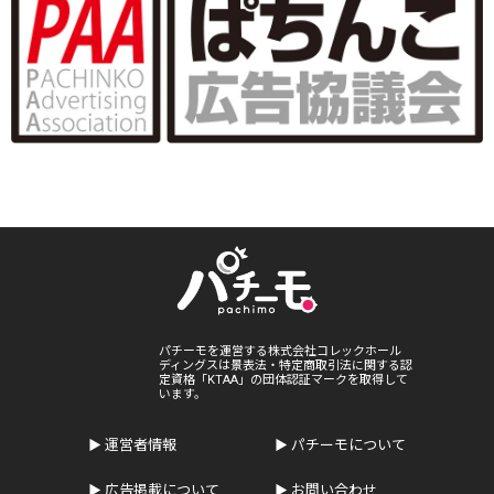
パチーモを運営する株式会社コレックホール
ディングスは景表法・特定商取引法に関する認
定資格「KTAA」の団体認証マークを取得して
います。
運営者情報
パチーモについて
広告掲載について
お問い合わせ