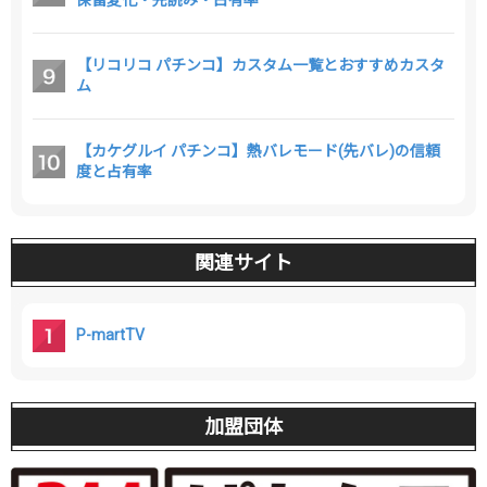
【リコリコ パチンコ】カスタム一覧とおすすめカスタ
ム
【カケグルイ パチンコ】熱バレモード(先バレ)の信頼
度と占有率
関連サイト
P-martTV
加盟団体