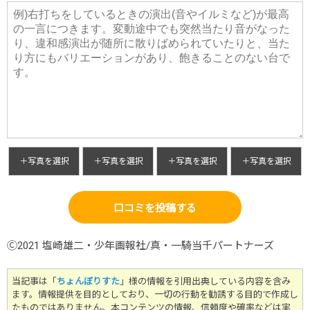
＋写真を選択
＋写真を選択
＋写真を選択
＋写真を選択
口コミを投稿する
Ⓒ2021 塩崎雄二・少年画報社/真・一騎当千パートナーズ
当記事は「
ちょんぼりすた
」様の情報を引用出典している内容を含み
ます。情報提供を目的としており、一切の行動を勧誘する目的で作成し
たものではありません。
本コンテンツの情報、信頼度や確率などは実