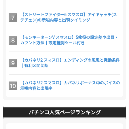
【ストリートファイター6 スマスロ】アイキャッチ(ス
テチェン)の示唆内容と出現タイミング
【モンキーターンV スマスロ】5枚役の設定差や出目・
カウント方法｜設定推測ツール付き
【カバネリ2 スマスロ】エンディングの恩恵と発動条件
｜有利区間切断
【カバネリ2 スマスロ】カバネリボーナス中のボイスの
示唆内容と出現率
パチンコ人気ページランキング