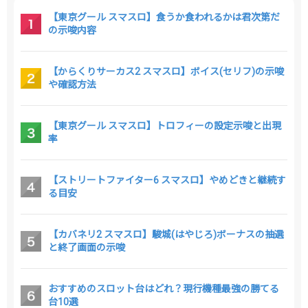
【東京グール スマスロ】食うか食われるかは君次第だ
の示唆内容
【からくりサーカス2 スマスロ】ボイス(セリフ)の示唆
や確認方法
【東京グール スマスロ】トロフィーの設定示唆と出現
率
【ストリートファイター6 スマスロ】やめどきと継続す
る目安
【カバネリ2 スマスロ】駿城(はやじろ)ボーナスの抽選
と終了画面の示唆
おすすめのスロット台はどれ？現行機種最強の勝てる
台10選