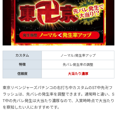
カスタム
ノーマル/発生率アップ
特徴
先バレ発生率の調整
信頼度
大当たり濃厚
東京リベンジャーズパチンコの右打ち中カスタムのST中先卍フ
ラッシュは、先バレの発生率を調整できます。通常時と違い、S
T中の先バレ発生は大当たり濃厚なので、入賞時時点で大当たり
を察知したい人におすすめです。