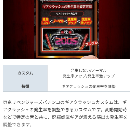
発生しない/ノーマル
カスタム
発生率アップ/発生率激アップ
特徴
ギアクラッシュの発生率を調整
東京リベンジャーズパチンコのギアクラッシュカスタムは、ギ
アクラッシュの発生率を調整できるカスタムです。変動開始時
などで特定の音と共に、怒羅威武ギアが震える演出の発生率を
調整できます。