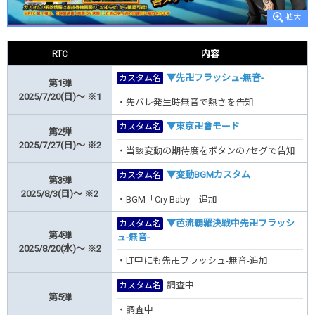
RTC
内容
▼先卍フラッシュ-無音-
カスタム名
第1弾
2025/7/20(日)～ ※1
・先バレ発生時無音で熱さを告知
▼東京卍會モード
カスタム名
第2弾
2025/7/27(日)～ ※2
・当該変動の期待度をボタンの7セグで告知
▼変動BGMカスタム
カスタム名
第3弾
2025/8/3(日)～ ※2
・BGM「Cry Baby」追加
▼芭流覇羅決戦中先卍フラッシ
カスタム名
第4弾
ュ-無音-
2025/8/20(水)～ ※2
・LT中にも先卍フラッシュ-無音-追加
調査中
カスタム名
第5弾
・調査中