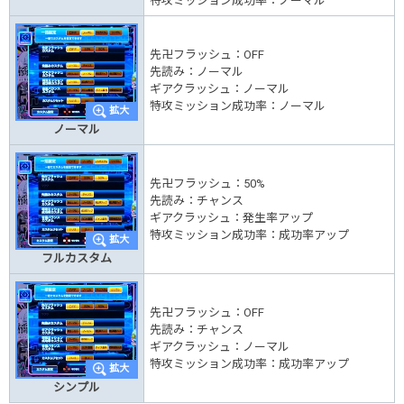
特攻ミッション成功率：ノーマル
先卍フラッシュ：OFF
先読み：ノーマル
ギアクラッシュ：ノーマル
特攻ミッション成功率：ノーマル
ノーマル
先卍フラッシュ：50%
先読み：チャンス
ギアクラッシュ：発生率アップ
特攻ミッション成功率：成功率アップ
フルカスタム
先卍フラッシュ：OFF
先読み：チャンス
ギアクラッシュ：ノーマル
特攻ミッション成功率：成功率アップ
シンプル