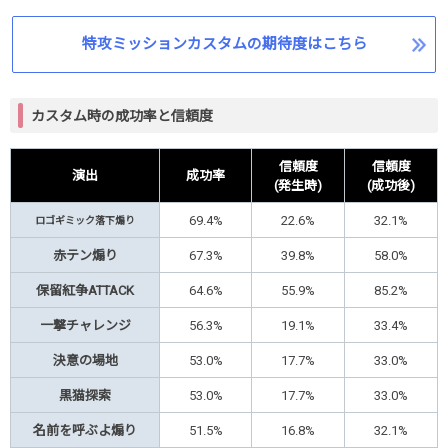
特攻ミッションカスタムの期待度はこちら
カスタム時の成功率と信頼度
信頼度
信頼度
演出
成功率
(発生時)
(成功後)
69.4%
22.6%
32.1%
ロゴギミック落下煽り
赤テン煽り
67.3%
39.8%
58.0%
保留紅争ATTACK
64.6%
55.9%
85.2%
一撃チャレンジ
56.3%
19.1%
33.4%
決意の場地
53.0%
17.7%
33.0%
黒猫探索
53.0%
17.7%
33.0%
名前を呼ぶよ煽り
51.5%
16.8%
32.1%