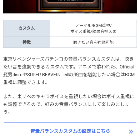
ノーマル/BGM重視/
カスタム
ボイス重視/効果音控えめ
特徴
聴きたい音を強調可能
東京リベンジャーズパチンコの音量バランスカスタムは、聴き
たい音を強調できるカスタムです。アニメで歌われた、Official
髭男dismやSUPER BEAVER、eillの楽曲を堪能したい場合はBGM
重視に調整できます。
また、東リベのキャラボイスを重視したい場合はボイス重視に
も調整できるので、好みの音量バランスにして楽しみましょ
う。
音量バランスカスタムの設定はこちら