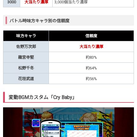
3000
大当たり濃厚
3,000個当たり濃厚
バトル時味方キャラ別の信頼度
味方キャラ
信頼度
佐野万次郎
大当たり濃厚
龍宮寺堅
約83%
松野千冬
約64%
花垣武道
約56%
変動BGMカスタム「Cry Baby」