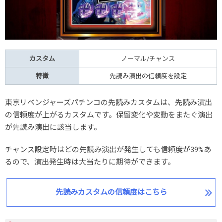
カスタム
ノーマル/チャンス
特徴
先読み演出の信頼度を設定
東京リベンジャーズパチンコの先読みカスタムは、先読み演出
の信頼度が上がるカスタムです。保留変化や変動をまたぐ演出
が先読み演出に該当します。
チャンス設定時はどの先読み演出が発生しても信頼度が39%あ
るので、演出発生時は大当たりに期待ができます。
先読みカスタムの信頼度はこちら