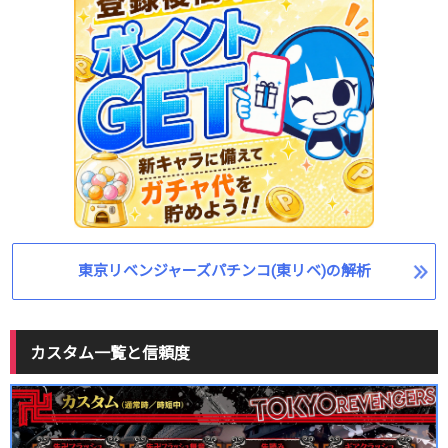
東京リベンジャーズパチンコ(東リベ)の解析
カスタム一覧と信頼度