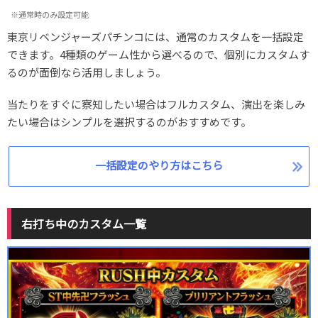
※通常時のみ設定可能
東京リベンジャーズパチンコには、通常のカスタムを一括設定
できます。4種類のゲーム性から選べるので、個別にカスタムす
るのが面倒なら活用しましょう。
当たりをすぐに察知したい場合はフルカスタム、演出を楽しみ
たい場合はシンプルを選択するのがおすすめです。
一括設定のやり方はこちら
右打ち中のカスタム一覧