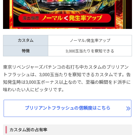
カスタム
ノーマル/発生率アップ
特徴
3,000玉当たりを察知できる
東京リベンジャーズパチンコの右打ち中カスタムのブリリアン
トフラッシュは、3,000玉当たりを察知できるカスタムです。告
知発生時は3,000玉ボーナス以上なので、至福の瞬間をド派手に
味わいたい人にピッタリです。
ブリリアントフラッシュの信頼度はこちら
カスタム別の占有率