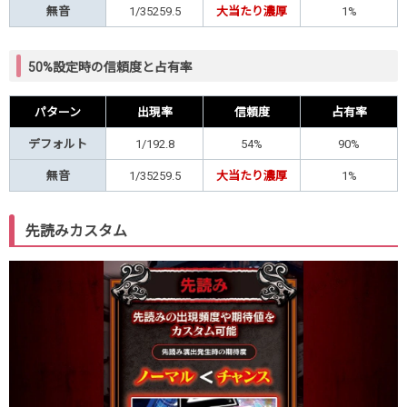
無音
1/35259.5
大当たり濃厚
1%
50%設定時の信頼度と占有率
パターン
出現率
信頼度
占有率
デフォルト
1/192.8
54%
90%
無音
1/35259.5
大当たり濃厚
1%
先読みカスタム