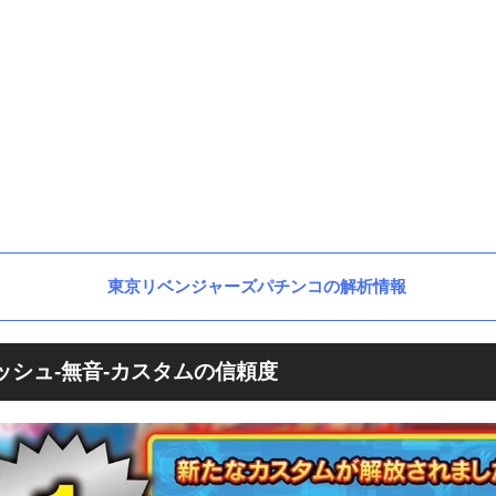
東京リベンジャーズパチンコの解析情報
ッシュ-無音-カスタムの信頼度