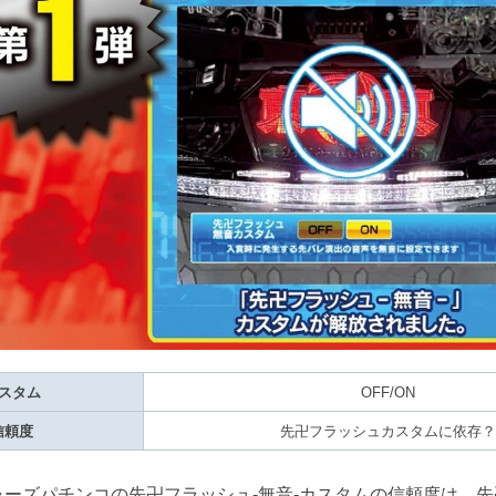
スタム
OFF/ON
信頼度
先卍フラッシュカスタムに依存？
ーズパチンコの先卍フラッシュ-無音-カスタムの信頼度は、