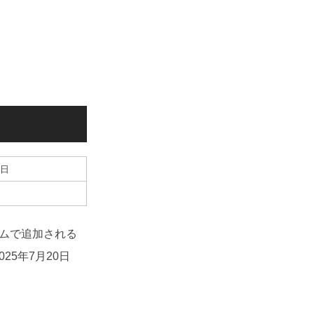
曜日
イムで追加される
5年7月20日