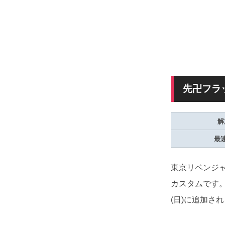
先卍フラ
解
最
東京リベンジャ
カスタムです。
(日)に追加さ