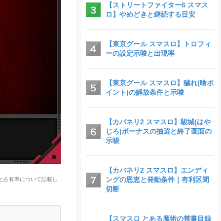
【ストリートファイター6 スマス
ロ】やめどきと継続する目安
【東京グール スマスロ】トロフィ
ーの設定示唆と出現率
【東京グール スマスロ】穢れ(喰ポ
イント)の解放条件と示唆
【カバネリ2 スマスロ】駿城(はや
じろ)ボーナスの抽選と終了画面の
示唆
【カバネリ2 スマスロ】エンディ
ングの恩恵と発動条件｜有利区間
度と占有率について記載し
切断
【スマスロ とある魔術の禁書目録