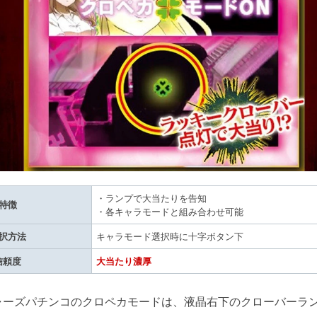
・ランプで大当たりを告知
特徴
・各キャラモードと組み合わせ可能
択方法
キャラモード選択時に十字ボタン下
信頼度
大当たり濃厚
ャーズパチンコのクロペカモードは、液晶右下のクローバーラ