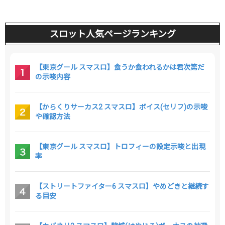
スロット人気ページランキング
【東京グール スマスロ】食うか食われるかは君次第だ
の示唆内容
【からくりサーカス2 スマスロ】ボイス(セリフ)の示唆
や確認方法
【東京グール スマスロ】トロフィーの設定示唆と出現
率
【ストリートファイター6 スマスロ】やめどきと継続す
る目安