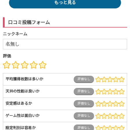
もっと見る
口コミ投稿フォーム
ニックネーム
評価
平均獲得枚数は多いか
評価なし
天井の性能は良いか
評価なし
安定感はあるか
評価なし
ゲーム性は面白いか
評価なし
設定判別は容易か
評価なし