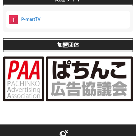
P-martTV
加盟団体