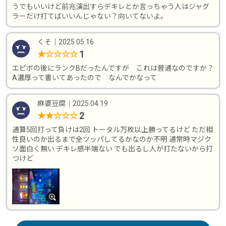
うでもいいけど前兆演出すらデキレとか言っちゃう人はジャグ
ラーだけ打てばいいんじゃない？向いてないよ。
くそ
｜
2025.05.16
1
★
☆
☆
☆
☆
エピボの後にランクBだったんですが これは普通なのですか？
A濃厚って書いてあったので なんでかなって
麻婆豆腐
｜
2025.04.19
2
★
★
☆
☆
☆
通算5回打って負けは2回 トータル万枚以上勝ってるけど ただ相
性良いのか出るまで全ツッパしてるかなのか不明 通常時マジク
ソ面白く無い デキレ感半端ない でも出るし人が打たないから打
つけど