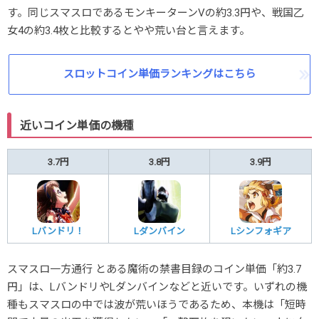
す。同じスマスロであるモンキーターンVの約3.3円や、戦国乙
女4の約3.4枚と比較するとやや荒い台と言えます。
スロットコイン単価ランキングはこちら
近いコイン単価の機種
3.7円
3.8円
3.9円
Lバンドリ！
Lダンバイン
Lシンフォギア
スマスロ一方通行 とある魔術の禁書目録のコイン単価「約3.7
円」は、LバンドリやLダンバインなどと近いです。いずれの機
種もスマスロの中では波が荒いほうであるため、本機は「短時