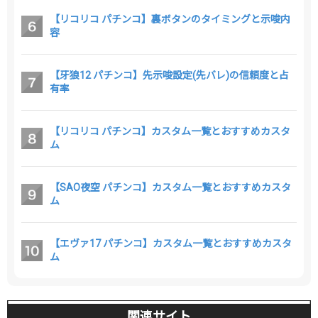
【リコリコ パチンコ】裏ボタンのタイミングと示唆内
容
【牙狼12 パチンコ】先示唆設定(先バレ)の信頼度と占
有率
【リコリコ パチンコ】カスタム一覧とおすすめカスタ
ム
【SAO夜空 パチンコ】カスタム一覧とおすすめカスタ
ム
【エヴァ17 パチンコ】カスタム一覧とおすすめカスタ
ム
関連サイト