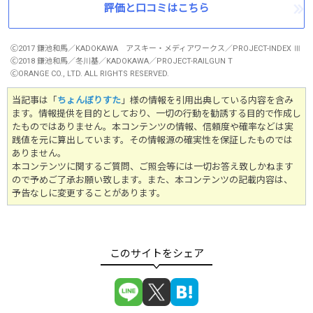
評価と口コミはこちら
Ⓒ2017 鎌池和馬／KADOKAWA アスキー・メディアワークス／PROJECT-INDEX Ⅲ
Ⓒ2018 鎌池和馬／冬川基／KADOKAWA／PROJECT-RAILGUN T
ⒸORANGE CO., LTD. ALL RIGHTS RESERVED.
当記事は「
ちょんぼりすた
」様の情報を引用出典している内容を含み
ます。情報提供を目的としており、一切の行動を勧誘する目的で作成し
たものではありません。
本コンテンツの情報、信頼度や確率などは実
践値を元に算出しています。その情報源の確実性を保証したものでは
ありません。
本コンテンツに関するご質問、ご照会等には一切お答え致しかねます
ので予めご了承お願い致します。また、本コンテンツの記載内容は、
予告なしに変更することがあります。