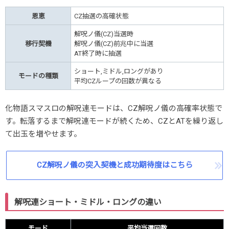
恩恵
CZ抽選の高確状態
解呪ノ儀(CZ)当選時
移行契機
解呪ノ儀(CZ)前兆中に当選
AT終了時に抽選
ショート,ミドル,ロングがあり
モードの種類
平均CZループの回数が異なる
化物語スマスロの解呪連モードは、CZ解呪ノ儀の高確率状態で
す。転落するまで解呪連モードが続くため、CZとATを繰り返し
て出玉を増やせます。
CZ解呪ノ儀の突入契機と成功期待度はこちら
解呪連ショート・ミドル・ロングの違い
モード
平均当選回数