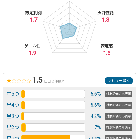
設定判別
天井性能
1.7
1.3
ゲーム性
安定感
1.9
1.3
1.5
★
☆
☆
☆
☆
レビュー書く
口コミ件数71
星5つ
5.6%
対象評価のみ表示
星4つ
5.6%
対象評価のみ表示
星3つ
4.2%
対象評価のみ表示
星2つ
7%
対象評価のみ表示
星1つ
77.4%
対象評価のみ表示