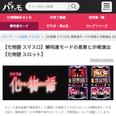
化物語解析まとめ
AT終了画面
設定差一覧
解呪連モード
打ち方・停止系
ロングフリーズ
天井・期待値
倍倍チャンス
やめどき
ハッピーリンク
朝一リセット
解呪ノ儀
アイキャッチ
AT性能
上位AT
パチーモ
化物語 スマスロ
【化物語 スマスロ】解呪連モードの恩恵と示唆演出【化
【化物語 スマスロ】解呪連モードの恩恵と示唆演出
【化物語 スロット】
PR
【リール変則始動で解呪連モード濃厚】化物語スマスロ(スロット)の解呪連モードを
ご紹介。解呪連モードの特徴や移行タイミング、示唆演出について記載しています。