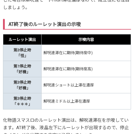
した場合は解呪連モードHIGH滞在濃厚なので、成立役にも注目
しましょう。
AT終了後のルーレット演出の示唆
ルーレット演出
示唆内容
第3停止時
解呪連滞在に期待(期待度中)
「怪」
第1停止時
解呪連滞在に期待(期待度高)
「好機」
第3停止時
解呪連ショート以上滞在濃厚
「好機」
第3停止時
解呪連ミドル以上滞在濃厚
「＊＊＊」
化物語スマスロのルーレット演出は、解呪連滞在を示唆してい
ます。AT終了後、液晶左下にルーレットが出現するので、停止