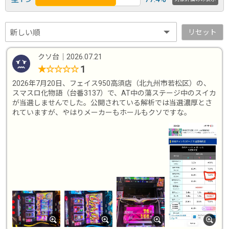
リセット
クソ台
｜
2026.07.21
1
★
☆
☆
☆
☆
2026年7月20日、フェイス950高須店（北九州市若松区）の、
スマスロ化物語（台番3137）で、AT中の蕩ステージ中のスイカ
が当選しませんでした。公開されている解析では当選濃厚とさ
れていますが、やはりメーカーもホールもクソですな。