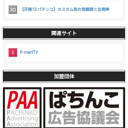
【牙狼12 パチンコ】カスタム別の信頼度と出現率
関連サイト
P-martTV
加盟団体