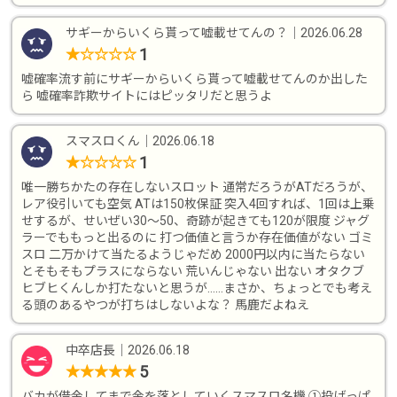
サギーからいくら貰って嘘載せてんの？
｜
2026.06.28
1
★
☆
☆
☆
☆
嘘確率流す前にサギーからいくら貰って嘘載せてんのか出した
ら 嘘確率詐欺サイトにはピッタリだと思うよ
スマスロくん
｜
2026.06.18
1
★
☆
☆
☆
☆
唯一勝ちかたの存在しないスロット 通常だろうがATだろうが、
レア役引いても空気 ATは150枚保証 突入4回すれば、1回は上乗
せするが、せいぜい30〜50、奇跡が起きても120が限度 ジャグ
ラーでももっと出るのに 打つ価値と言うか存在価値がない ゴミ
スロ 二万かけて当たるようじゃだめ 2000円以内に当たらない
とそもそもプラスにならない 荒いんじゃない 出ない オタクブ
ヒブヒくんしか打たないと思うが……まさか、ちょっとでも考え
る頭のあるやつが打ちはしないよな？ 馬鹿だよねえ
中卒店長
｜
2026.06.18
5
★
★
★
★
★
バカが借金してまで金を落としていくスマスロ名機 ①投げっぱ