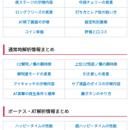
夜ステージの示唆内容
中段チェリーの恩恵
ロングフリーズの恩恵
打ち方とレア役の狙い方
AT終了画面の示唆
設定判別要素
コイン単価
評価と口コミ
通常時解析情報まとめ
CZ解呪ノ儀の期待度
上位CZ怪逅ノ儀の期待度
解呪連モードの恩恵
引き戻しの恩恵
アイキャッチの示唆内容
サブ液晶のボイスの示唆内容
AT直撃の発生条件と確率
裏ボタンのやり方
ボーナス・AT解析情報まとめ
ハッピータイムの性能
超ハッピータイムの性能