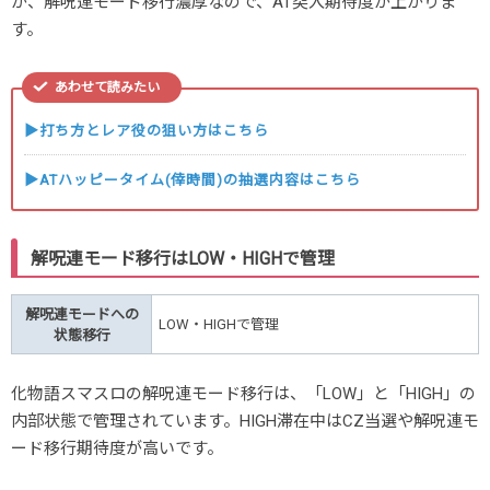
が、解呪連モード移行濃厚なので、AT突入期待度が上がりま
す。
あわせて読みたい
▶打ち方とレア役の狙い方はこちら
▶ATハッピータイム(倖時間)の抽選内容はこちら
解呪連モード移行はLOW・HIGHで管理
解呪連モードへの
LOW・HIGHで管理
状態移行
化物語スマスロの解呪連モード移行は、「LOW」と「HIGH」の
内部状態で管理されています。HIGH滞在中はCZ当選や解呪連モ
ード移行期待度が高いです。