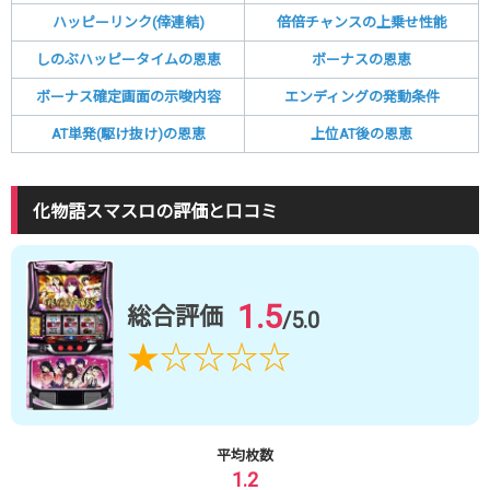
ハッピーリンク(倖連結)
倍倍チャンスの上乗せ性能
しのぶハッピータイムの恩恵
ボーナスの恩恵
ボーナス確定画面の示唆内容
エンディングの発動条件
AT単発(駆け抜け)の恩恵
上位AT後の恩恵
化物語スマスロの評価と口コミ
1.5
総合評価
/5.0
★
☆
☆
☆
☆
平均枚数
1.2