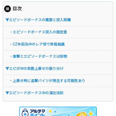
目次
▼エピソードボーナスの概要と突入契機
・エピソードボーナス突入の設定差
・CZ本前兆中のレア役で昇格抽選
・直撃とエピソードボーナスは別物
▼エピボ中の枚数上乗せの振り分け
・上乗せ時に追撃バイツが発生する可能性あり
▼エピソードボーナス中の演出法則