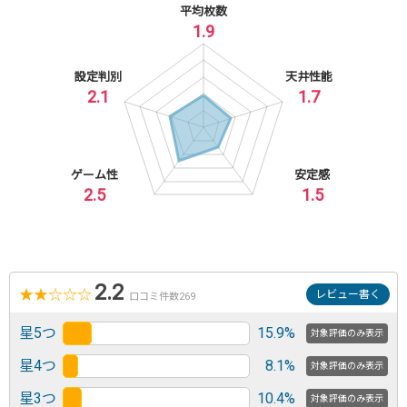
平均枚数
1.9
設定判別
天井性能
2.1
1.7
ゲーム性
安定感
2.5
1.5
2.2
★
★
☆
☆
☆
レビュー書く
口コミ件数269
星5つ
15.9%
対象評価のみ表示
星4つ
8.1%
対象評価のみ表示
星3つ
10.4%
対象評価のみ表示