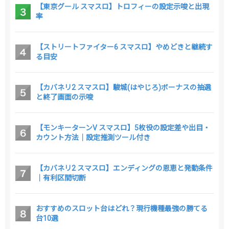
【東京グール スマスロ】トロフィーの設定示唆と出現
率
【ストリートファイター6 スマスロ】やめどきと継続す
る目安
【カバネリ2 スマスロ】駿城(はやじろ)ボーナスの抽選
と終了画面の示唆
【モンキーターンV スマスロ】5枚役の設定差や出目・
カウント方法｜設定推測ツール付き
【カバネリ2 スマスロ】エンディングの恩恵と発動条件
｜有利区間切断
おすすめのスロット台はどれ？現行機種最強の勝てる
台10選