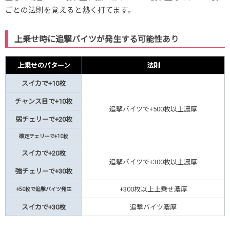
ごとの法則を覚えると熱く打てます。
上乗せ時に追撃バイツが発生する可能性あり
上乗せのパターン
法則
スイカで+10枚
チャンス目で+10枚
追撃バイツで+500枚以上濃厚
弱チェリーで+20枚
確定チェリーで+10枚
スイカで+20枚
追撃バイツで+300枚以上濃厚
強チェリーで+30枚
+300枚以上上乗せ濃厚
+50枚で追撃バイツ発生
スイカで+30枚
追撃バイツ濃厚