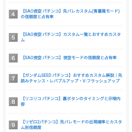
【SAO夜空 パチンコ】先バレカスタム(青薔薇モード)
の信頼度と占有率
【SAO夜空 パチンコ】カスタム一覧とおすすめカスタ
ム
【SAO夜空 パチンコ】夜空モードの信頼度と占有率
【ガンダムSEED パチンコ】おすすめカスタム解説｜先
読みチャンス・レバブルアップ・V-フラッシュアップ
【リコリコ パチンコ】裏ボタンのタイミングと示唆内
容
【リゼロ2パチンコ】先バレモードの出現確率とカスタ
ム別信頼度