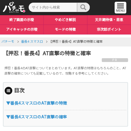
終了画面の示唆
やめどき解説
天井期待値・恩恵
アイキャッチの示唆
モードの特徴
宗次郎ポイント
パチーモ
番長4 スマスロ
【押忍！番長4】AT直撃の特徴と確率
【押忍！番長4】AT直撃の特徴と確率
PR
押忍！番長4のAT直撃についてまとめています。AT直撃の特徴はもちろんのこと、AT
直撃の確率についても記載しているので、攻略する参考にしてください。
目次
▼番長4スマスロのAT直撃の特徴
▼番長4スマスロのAT直撃の確率