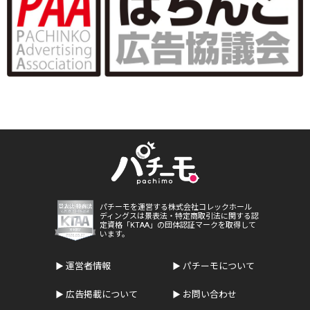
パチーモを運営する株式会社コレックホール
ディングスは景表法・特定商取引法に関する認
定資格「KTAA」の団体認証マークを取得して
います。
運営者情報
パチーモについて
広告掲載について
お問い合わせ