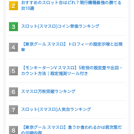
おすすめのスロット台はどれ？現行機種最強の勝てる
台10選
スロット(スマスロ)コイン単価ランキング
【東京グール スマスロ】トロフィーの設定示唆と出現
率
【モンキーターンV スマスロ】5枚役の設定差や出目・
カウント方法｜設定推測ツール付き
スマスロ万枚突破ランキング
スロット(スマスロ)人気台ランキング
【東京グール スマスロ】食うか食われるかは君次第だ
の示唆内容