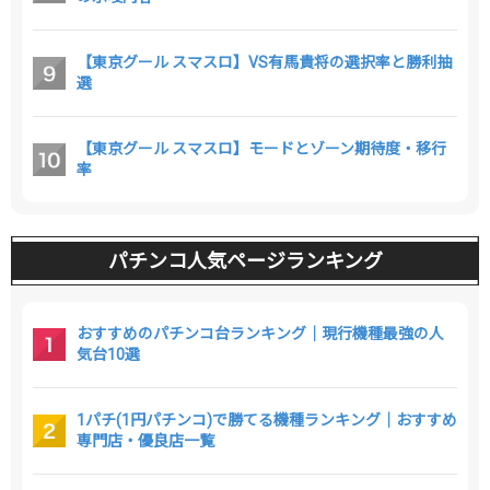
【東京グール スマスロ】VS有馬貴将の選択率と勝利抽
選
【東京グール スマスロ】モードとゾーン期待度・移行
率
パチンコ人気ページランキング
おすすめのパチンコ台ランキング｜現行機種最強の人
気台10選
1パチ(1円パチンコ)で勝てる機種ランキング｜おすすめ
専門店・優良店一覧