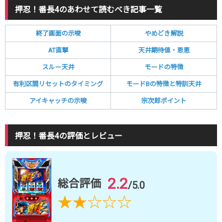
押忍！番長4のあわせて読むべき記事一覧
終了画面の示唆
やめどき解説
AT直撃
天井期待値・恩恵
スルー天井
モードの特徴
有利区間リセットのタイミング
モードBの特徴と特訓天井
アイキャッチの示唆
宗次郎ポイント
押忍！番長4の評価とレビュー
2.2
総合評価
/5.0
★
★
☆
☆
☆