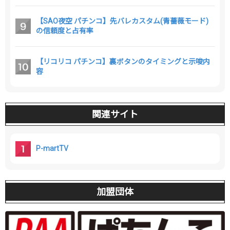
【SAO夜空 パチンコ】先バレカスタム(青薔薇モード)
の信頼度と占有率
【リコリコ パチンコ】裏ボタンのタイミングと示唆内
容
関連サイト
P-martTV
加盟団体