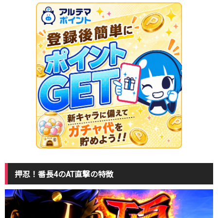
押忍！番長4のAT直撃の特徴