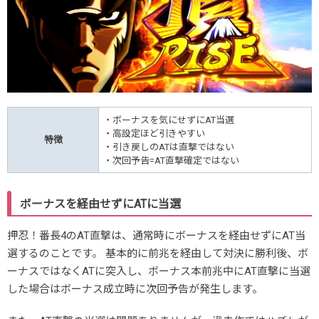
・ボーナスを気にせずにAT当選
・高設定ほど引きやすい
特徴
・引き戻しのATは直撃ではない
・次回予告=AT直撃確定ではない
ボーナスを経由せずにATに当選
押忍！番長4のAT直撃は、通常時にボーナスを経由せずにAT当
選するのことです。 基本的に前兆を経由して対決に勝利後、ボ
ーナスではなくATに突入し、ボーナス本前兆中にAT直撃に当選
した場合はボーナス成立時に次回予告が発生します。