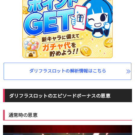
ダリフラスロットの解析情報はこちら
ダリフラスロットのエピソードボーナスの恩恵
通常時の恩恵