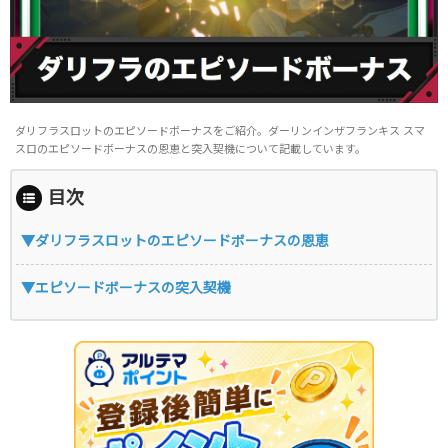
ダリフラスロットのエピソードボーナスをご紹介。ダーリンインザフランキス スマ
スロのエピソードボーナスの恩恵と突入契機について記載しています。
目次
▼ダリフラスロットのエピソードボーナスの恩恵
▼エピソードボーナスの突入契機