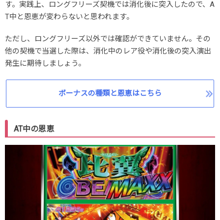
す。実践上、ロングフリーズ契機では消化後に突入したので、A
T中と恩恵が変わらないと思われます。
ただし、ロングフリーズ以外では確認ができていません。その
他の契機で当選した際は、消化中のレア役や消化後の突入演出
発生に期待しましょう。
ボーナスの種類と恩恵はこちら
AT中の恩恵