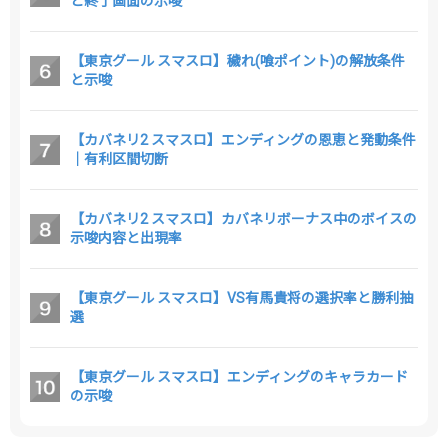
と終了画面の示唆
【東京グール スマスロ】穢れ(喰ポイント)の解放条件
と示唆
【カバネリ2 スマスロ】エンディングの恩恵と発動条件
｜有利区間切断
【カバネリ2 スマスロ】カバネリボーナス中のボイスの
示唆内容と出現率
【東京グール スマスロ】VS有馬貴将の選択率と勝利抽
選
【東京グール スマスロ】エンディングのキャラカード
の示唆