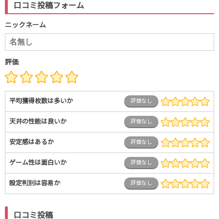
口コミ投稿フォーム
ニックネーム
評価
平均獲得枚数は多いか
評価なし
天井の性能は良いか
評価なし
安定感はあるか
評価なし
ゲーム性は面白いか
評価なし
設定判別は容易か
評価なし
口コミ投稿