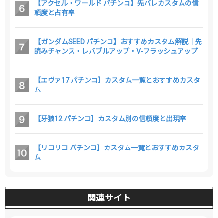
【アクセル・ワールド パチンコ】先バレカスタムの信
頼度と占有率
【ガンダムSEED パチンコ】おすすめカスタム解説｜先
読みチャンス・レバブルアップ・V-フラッシュアップ
【エヴァ17 パチンコ】カスタム一覧とおすすめカスタ
ム
【牙狼12 パチンコ】カスタム別の信頼度と出現率
【リコリコ パチンコ】カスタム一覧とおすすめカスタ
ム
関連サイト