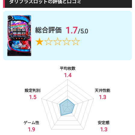
ダリフラスロットの評価と口コミ
1.7
総合評価
/5.0
★
☆
☆
☆
☆
平均枚数
1.4
設定判別
天井性能
1.5
1.3
ゲーム性
安定感
1.9
1.3