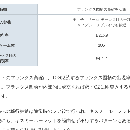
特徴
フランクス図柄の高確率状態
主にチェリー or チャンス目の一
入契機
※ハズレ、リプレイでも抽選
移行率
1/216.9
ゲーム数
10G
ンクス目の
約1/12
出現率
トのフランクス高確は、10G継続するフランクス図柄の出現率が
す。フランクス図柄が内部的に成立すれば必ずCZに即突入する
ます。
確への移行抽選は通常時のレア役で行われ、キスミールーレッ
他にも、キスミールーレットを経由せず移行するパターンもあ
クス高確への移行に期待しましょう。