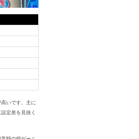
が高いです。主に
に設定差を見抜く
通常時の総ゲーム