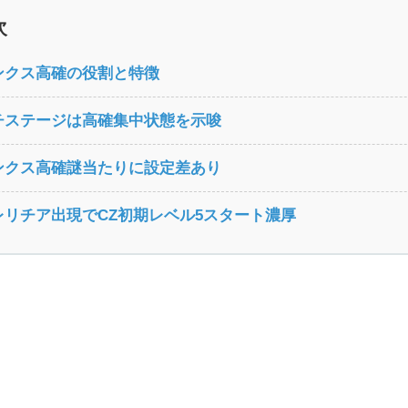
次
ンクス高確の役割と特徴
チステージは高確集中状態を示唆
ンクス高確謎当たりに設定差あり
レリチア出現でCZ初期レベル5スタート濃厚