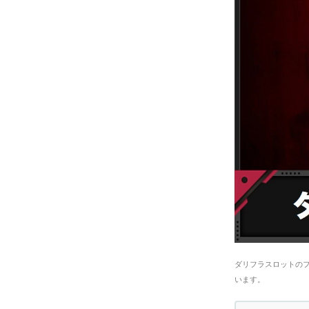
ダリフラスロットの
います。