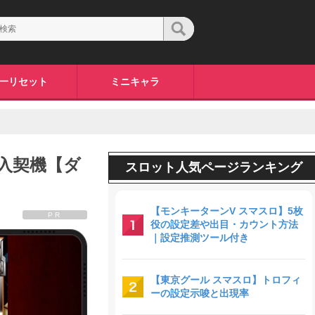
一リセット
ミニキャラ
入契機【ダ
スロット人気ページランキング
【モンキーターンV スマスロ】5枚
PR
役の設定差や出目・カウント方法
｜設定推測ツール付き
【東京グール スマスロ】トロフィ
ーの設定示唆と出現率