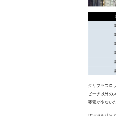
ダリフラスロ
ビーチ以外の
要素が少ない
移行率を計算