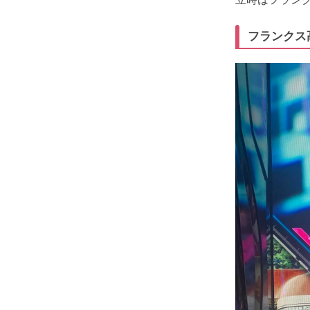
フランクス