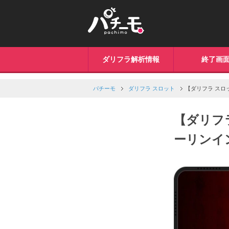
ダリフラ解析情報
終了画
パチーモ
ダリフラ スロット
【ダリフラ スロ
【ダリフ
ーリンイ