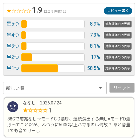
1.9
★
☆
☆
☆
☆
レビュー書く
口コミ件数123
星5つ
8.9%
対象評価のみ表示
星4つ
7.3%
対象評価のみ表示
星3つ
8.1%
対象評価のみ表示
星2つ
17%
対象評価のみ表示
星1つ
58.5%
対象評価のみ表示
リセット
ななし
｜
2026.07.24
1
★
☆
☆
☆
☆
88Gで前兆なし→モードC,D濃厚、連続演出すら無し=モードD濃
厚ってことだが、ふつうに500G以上ハマるのは何故？ あと音量
1でも音でけーし