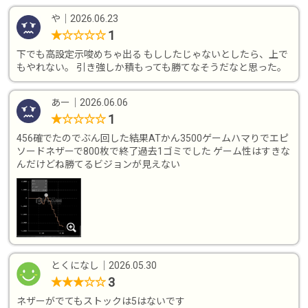
や
｜
2026.06.23
1
★
☆
☆
☆
☆
下でも高設定示唆めちゃ出る もししたじゃないとしたら、上で
もやれない。 引き強しか積もっても勝てなそうだなと思った。
あー
｜
2026.06.06
1
★
☆
☆
☆
☆
456確でたのでぶん回した結果ATかん3500ゲームハマりでエピ
ソードネザーで800枚で終了過去1ゴミでした ゲーム性はすきな
んだけどね勝てるビジョンが見えない
とくになし
｜
2026.05.30
3
★
★
★
☆
☆
ネザーがでてもストックは5はないです