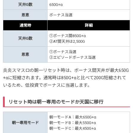
天井G数
650G+α
恩恵
ボーナス当選
通常時
詳細
①ボーナス間850G+α
天井G数
②AT間天井は2,500G
①ボーナス当選
恩恵
②エピソードボーナス当選
炎炎スマスロの朝一リセット時は、ボーナス間天井が最大650G
+αに短縮されます。通常時は850G+αと比べて200G短縮されて
いるため、低投資でボーナスに当選します。
リセット時は朝一専用のモードか天国に移行
朝一モードA：最大650G+α
朝一専用モード
朝一モードB：最大550G+α
朝一モードC：最大450G+α