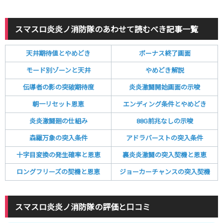
スマスロ炎炎ノ消防隊のあわせて読むべき記事一覧
天井期待値とやめどき
ボーナス終了画面
モード別ゾーンと天井
やめどき解説
伝導者の影の突破期待度
炎炎激闘開始画面の示唆
朝一リセット恩恵
エンディング条件とやめどき
炎炎激闘廻の仕組み
88G前兆なしの示唆
森羅万象の突入条件
アドラバーストの突入条件
十字目変換の発生確率と恩恵
裏炎炎激闘の突入契機と恩恵
ロングフリーズの契機と恩恵
ジョーカーチャンスの突入契機
スマスロ炎炎ノ消防隊の評価と口コミ