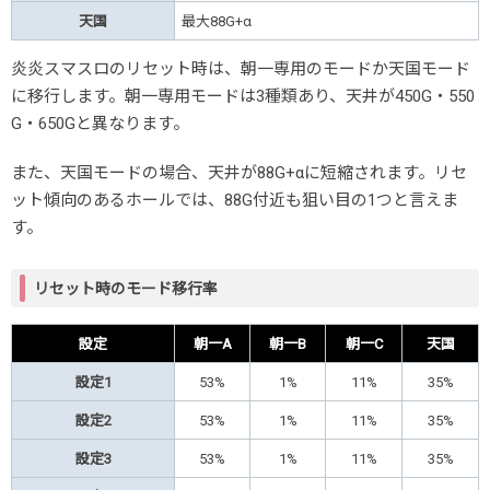
天国
最大88G+α
炎炎スマスロのリセット時は、朝一専用のモードか天国モード
に移行します。朝一専用モードは3種類あり、天井が450G・550
G・650Gと異なります。
また、天国モードの場合、天井が88G+αに短縮されます。リセ
ット傾向のあるホールでは、88G付近も狙い目の1つと言えま
す。
リセット時のモード移行率
設定
朝一A
朝一B
朝一C
天国
設定1
53%
1%
11%
35%
設定2
53%
1%
11%
35%
設定3
53%
1%
11%
35%