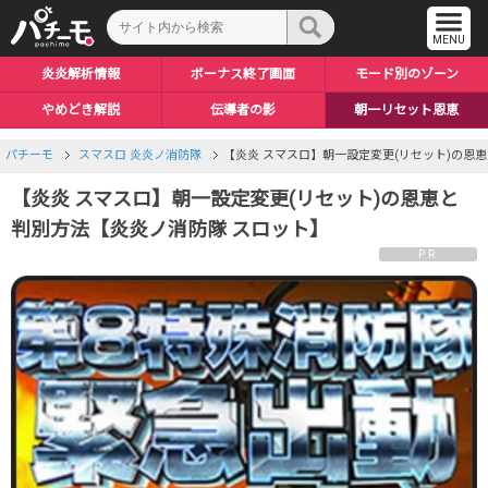
炎炎解析情報
ボーナス終了画面
モード別のゾーン
やめどき解説
伝導者の影
朝一リセット恩恵
パチーモ
スマスロ 炎炎ノ消防隊
【炎炎 スマスロ】朝一設定変更(リセット)の恩
【炎炎 スマスロ】朝一設定変更(リセット)の恩恵と
判別方法【炎炎ノ消防隊 スロット】
PR