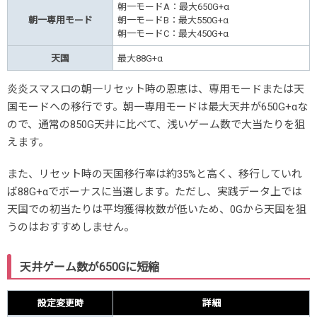
朝一モードA：最大650G+α
朝一専用モード
朝一モードB：最大550G+α
朝一モードC：最大450G+α
天国
最大88G+α
炎炎スマスロの朝一リセット時の恩恵は、専用モードまたは天
国モードへの移行です。朝一専用モードは最大天井が650G+αな
ので、通常の850G天井に比べて、浅いゲーム数で大当たりを狙
えます。
また、リセット時の天国移行率は約35%と高く、移行していれ
ば88G+αでボーナスに当選します。ただし、実践データ上では
天国での初当たりは平均獲得枚数が低いため、0Gから天国を狙
うのはおすすめしません。
天井ゲーム数が650Gに短縮
設定変更時
詳細