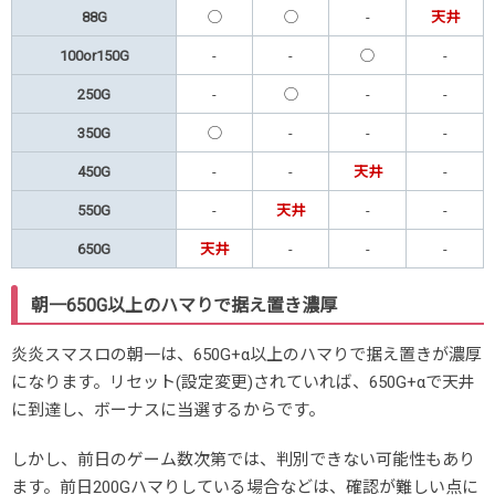
88G
◯
◯
-
天井
100or150G
-
-
◯
-
250G
-
◯
-
-
350G
◯
-
-
-
450G
-
-
天井
-
550G
-
天井
-
-
650G
天井
-
-
-
朝一650G以上のハマりで据え置き濃厚
炎炎スマスロの朝一は、650G+α以上のハマりで据え置きが濃厚
になります。リセット(設定変更)されていれば、650G+αで天井
に到達し、ボーナスに当選するからです。
しかし、前日のゲーム数次第では、判別できない可能性もあり
ます。前日200Gハマりしている場合などは、確認が難しい点に