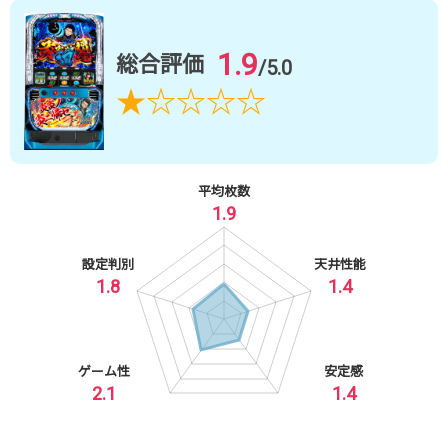
1.9
総合評価
/5.0
★
☆
☆
☆
☆
平均枚数
1.9
設定判別
天井性能
1.8
1.4
ゲーム性
安定感
2.1
1.4