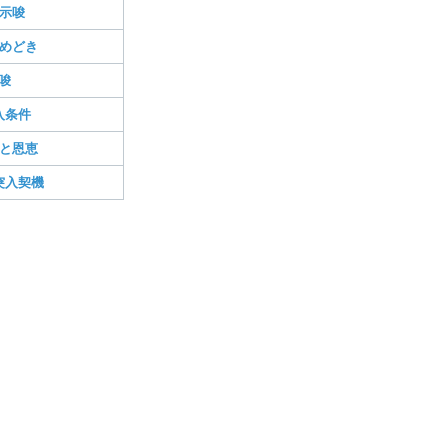
示唆
めどき
唆
入条件
と恩恵
突入契機