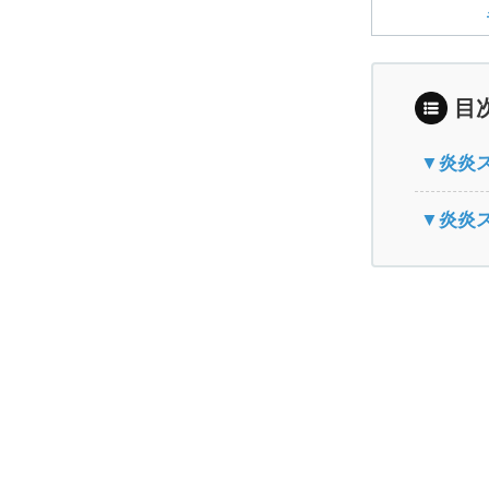
目
▼炎炎
▼炎炎