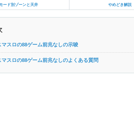
モード別ゾーンと天井
やめどき解説
次
スマスロの88ゲーム前兆なしの示唆
スマスロの88ゲーム前兆なしのよくある質問