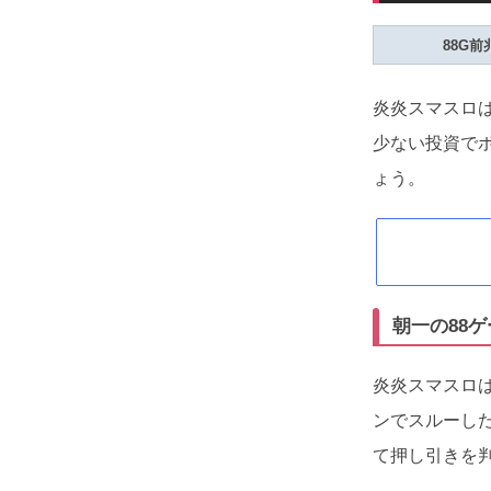
88G前
炎炎スマスロは
少ない投資でボ
ょう。
朝一の88ゲ
炎炎スマスロは
ンでスルーし
て押し引きを