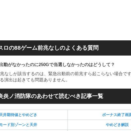
スロの88ゲーム前兆なしのよくある質問
急出動がなかったのに250Gで当選しなかったのはどうして？
前兆なしが該当するのは、緊急出動前の前兆すら起こらない場合で
る演出は起きても問題ありません。
炎炎ノ消防隊のあわせて読むべき記事一覧
天井期待値とやめどき
ボーナス終了画
モード別ゾーンと天井
やめどき解説