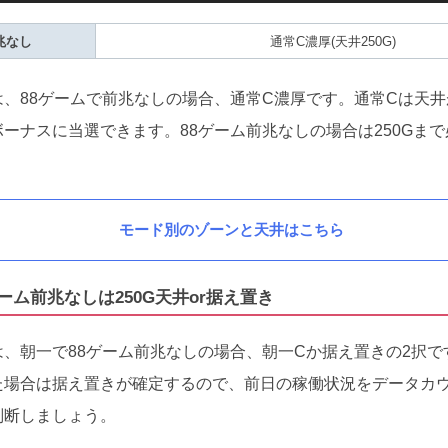
兆なし
通常C濃厚(天井250G)
、88ゲームで前兆なしの場合、通常C濃厚です。通常Cは天井が
ーナスに当選できます。88ゲーム前兆なしの場合は250Gま
モード別のゾーンと天井はこちら
ーム前兆なしは250G天井or据え置き
、朝一で88ゲーム前兆なしの場合、朝一Cか据え置きの2択です
た場合は据え置きが確定するので、前日の稼働状況をデータカ
判断しましょう。