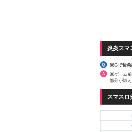
炎炎スマ
88Gで緊
88ゲーム
部分が燃え
スマスロ