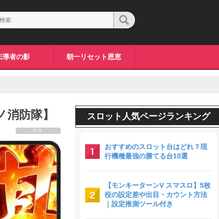
伝導者の影
朝一リセット恩恵
ノ消防隊】
スロット人気ページランキング
PR
おすすめのスロット台はどれ？現
行機種最強の勝てる台10選
【モンキーターンV スマスロ】5枚
役の設定差や出目・カウント方法
｜設定推測ツール付き