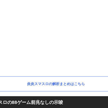
炎炎スマスロの解析まとめはこちら
スロの88ゲーム前兆なしの示唆