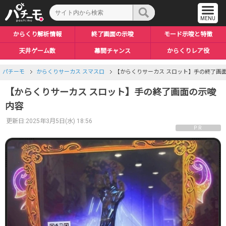
からくり解析情報
終了画面の示唆
モード示唆と特徴
天井ゲーム数
幕間チャンス
からくりレア役
パチーモ
からくりサーカス スマスロ
【からくりサーカス スロット】手の終了画
【からくりサーカス スロット】手の終了画面の示唆
内容
更新日:2025年3月5日(水) 18:56
PR