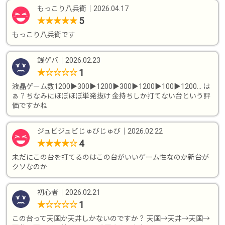
もっこり八兵衛
｜
2026.04.17
5
★
★
★
★
★
もっこり八兵衛です
銭ゲバ
｜
2026.02.23
1
★
☆
☆
☆
☆
液晶ゲーム数1200▶︎300▶︎1200▶︎300▶︎1200▶︎100▶︎1200… は
ぁ？ちなみにほぼほぼ単発抜け 金持ちしか打てない台という評
価ですかね
ジュビジュビじゅびじゅび
｜
2026.02.22
4
★
★
★
★
☆
未だにこの台を打てるのはこの台がいいゲーム性なのか新台が
クソなのか
初心者
｜
2026.02.21
1
★
☆
☆
☆
☆
この台って天国か天井しかないのですか？ 天国→天井→天国→