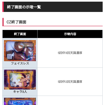
終了画面の示唆一覧
CZ終了画面
終了画面
示唆内容
5回中3回天国濃厚
フェイスレス
5回中2回天国濃厚
キャラ3人