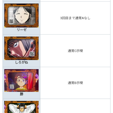
3回目まで通常Aなし
リーゼ
通常C示唆
しろがね
通常B示唆
勝