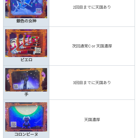
2回目までに天国あり
銀色の女神
次回通常C or 天国濃厚
ピエロ
3回目までに天国あり
手
天国濃厚
コロンビーヌ