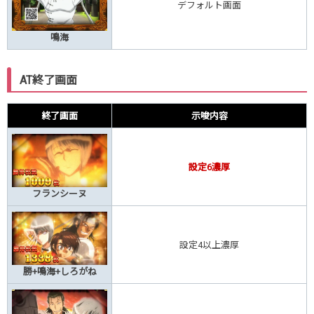
デフォルト画面
鳴海
AT終了画面
終了画面
示唆内容
設定6濃厚
フランシーヌ
設定4以上濃厚
勝+鳴海+しろがね