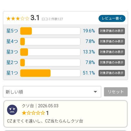
3.1
★
★
★
☆
☆
レビュー書く
口コミ件数127
星5つ
19.6%
対象評価のみ表示
星4つ
7.8%
対象評価のみ表示
星3つ
13.3%
対象評価のみ表示
星2つ
7.8%
対象評価のみ表示
星1つ
51.1%
対象評価のみ表示
リセット
クソ台
｜
2026.05.03
1
★
☆
☆
☆
☆
CZまでくそ遠いし、CZ当たらんしクソ台