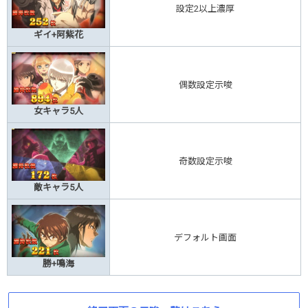
設定2以上濃厚
ギイ+阿紫花
偶数設定示唆
女キャラ5人
奇数設定示唆
敵キャラ5人
デフォルト画面
勝+鳴海