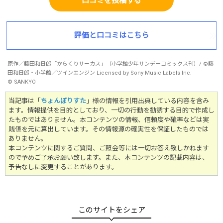
口コミを投稿する
評価と口コミはこちら
原作／藤田和日郎「からくりサーカス」（小学館少年サンデーコミックス刊）/ ©藤
田和日郎・小学館／ツインエンジン Licensed by Sony Music Labels Inc.
© SANKYO
当記事は「
ちょんぼりすた
」様の情報を引用出典している内容を含み
ます。情報提供を目的としており、一切の行動を勧誘する目的で作成し
たものではありません。
本コンテンツの情報、信頼度や確率などは実
践値を元に算出しています。その情報源の確実性を保証したものでは
ありません。
本コンテンツに関するご質問、ご照会等には一切お答え致しかねます
ので予めご了承お願い致します。また、本コンテンツの記載内容は、
予告なしに変更することがあります。