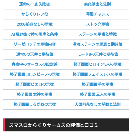
運命の一劇失敗後
前兆演出と法則
からくりレア役
幕間チャンス
200G前兆なしの示唆
ストック示唆
AT駆け抜け時の恩恵と条件
ステージの示唆と特徴
リーゼロッテの示唆内容
鳴海ステージの恩恵と期待値
通常Cの天井と期待値
モードBの天井と期待値
真夜中のサーカスの設定差
終了画面ヒロイン5人の示唆
終了画面コロンビーヌの示唆
終了画面フェイスレスの示唆
終了画面ピエロの示唆
終了画面 手の示唆
終了画面 女神の示唆
終了画面 三人の示唆
終了画面しろがねの示唆
天国前兆なしの挙動と法則
スマスロからくりサーカスの評価と口コミ