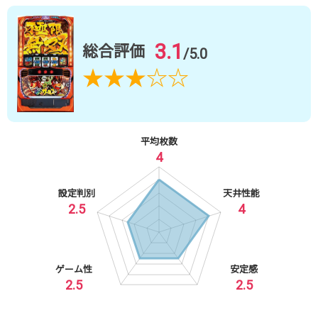
3.1
総合評価
/5.0
★
★
★
☆
☆
平均枚数
4
設定判別
天井性能
2.5
4
ゲーム性
安定感
2.5
2.5