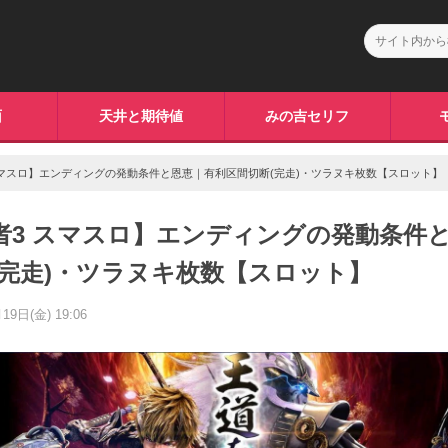
面
天井と期待値
みの吉セリフ
スマスロ】エンディングの発動条件と恩恵｜有利区間切断(完走)・ツラヌキ枚数【スロット】
者3 スマスロ】エンディングの発動条件
(完走)・ツラヌキ枚数【スロット】
9日(金) 19:06