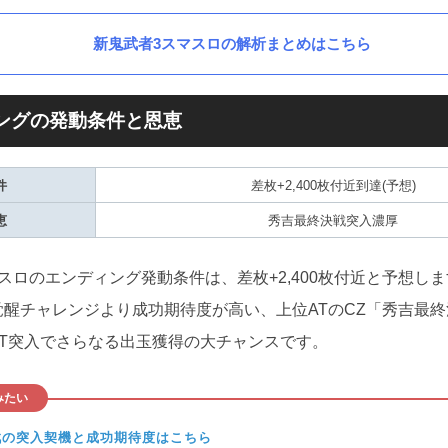
新鬼武者3スマスロの解析まとめはこちら
ングの発動条件と恩恵
件
差枚+2,400枚付近到達
(予想)
恵
秀吉最終決戦突入濃厚
スロのエンディング発動条件は、差枚+2,400枚付近と予想し
醒チャレンジより成功期待度が高い、上位ATのCZ「秀吉最
AT突入でさらなる出玉獲得の大チャンスです。
みたい
戦の突入契機と成功期待度はこちら