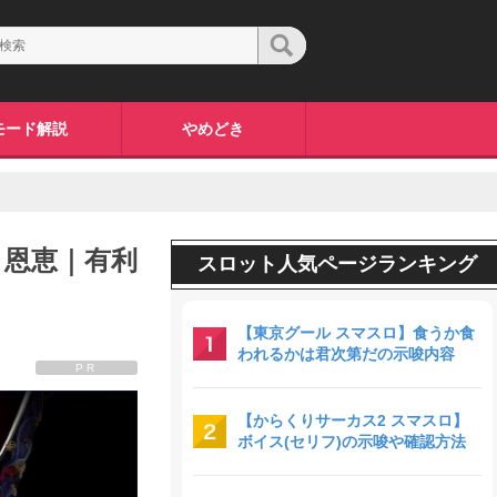
モード解説
やめどき
と恩恵｜有利
スロット人気ページランキング
【東京グール スマスロ】食うか食
われるかは君次第だの示唆内容
PR
【からくりサーカス2 スマスロ】
ボイス(セリフ)の示唆や確認方法