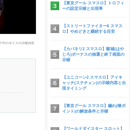
【東京グール スマスロ】トロフィ
ーの設定示唆と出現率
【ストリートファイター6 スマス
ロ】やめどきと継続する目安
グ中のボイスの示唆内容
【カバネリ2 スマスロ】駿城(はや
じろ)ボーナスの抽選と終了画面の
示唆
【ユニコーン2 スマスロ】アイキ
ャッチ(ステチェン)の示唆内容と出
現タイミング
【東京グール スマスロ】穢れ(喰ポ
イント)の解放条件と示唆
【ワールドダイスター スロット】