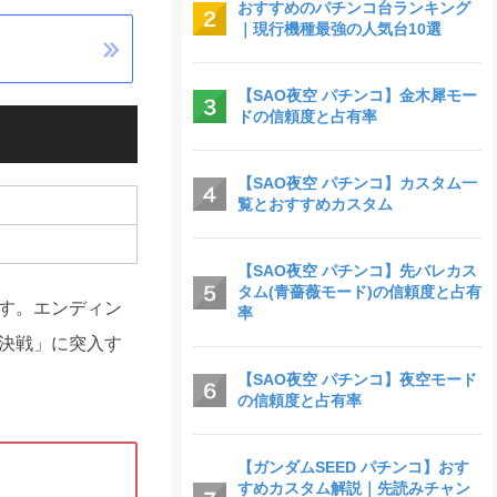
おすすめのパチンコ台ランキング
｜現行機種最強の人気台10選
【SAO夜空 パチンコ】金木犀モー
ドの信頼度と占有率
【SAO夜空 パチンコ】カスタム一
覧とおすすめカスタム
【SAO夜空 パチンコ】先バレカス
タム(青薔薇モード)の信頼度と占有
ます。エンディン
率
終決戦」に突入す
【SAO夜空 パチンコ】夜空モード
の信頼度と占有率
【ガンダムSEED パチンコ】おす
すめカスタム解説｜先読みチャン