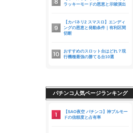
ラッキーモードの恩恵と示唆演出
【カバネリ2 スマスロ】エンディ
ングの恩恵と発動条件｜有利区間
切断
おすすめのスロット台はどれ？現
行機種最強の勝てる台10選
パチンコ人気ページランキング
【SAO夜空 パチンコ】神ブルモー
ドの信頼度と占有率