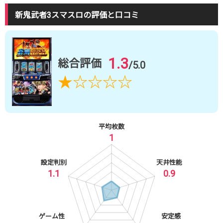
新鬼武者3スマスロの評価と口コミ
1.3
総合評価
/5.0
★
☆
☆
☆
☆
平均枚数
1
設定判別
天井性能
1.1
0.9
ゲーム性
安定感