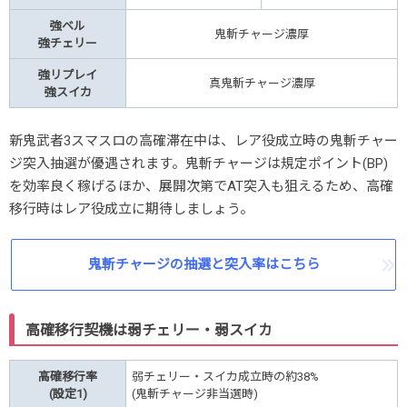
強ベル
鬼斬チャージ濃厚
強チェリー
強リプレイ
真鬼斬チャージ濃厚
強スイカ
新鬼武者3スマスロの高確滞在中は、レア役成立時の鬼斬チャー
ジ突入抽選が優遇されます。鬼斬チャージは規定ポイント(BP)
を効率良く稼げるほか、展開次第でAT突入も狙えるため、高確
移行時はレア役成立に期待しましょう。
鬼斬チャージの抽選と突入率はこちら
高確移行契機は弱チェリー・弱スイカ
高確移行率
弱チェリー・スイカ成立時の約38%
(設定1)
(鬼斬チャージ非当選時)