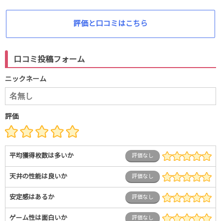
評価と口コミはこちら
口コミ投稿フォーム
ニックネーム
評価
平均獲得枚数は多いか
評価なし
天井の性能は良いか
評価なし
安定感はあるか
評価なし
ゲーム性は面白いか
評価なし