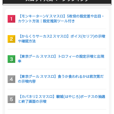
【モンキーターンV スマスロ】5枚役の設定差や出目・
カウント方法｜設定推測ツール付き
【からくりサーカス2 スマスロ】ボイス(セリフ)の示唆
や確認方法
【東京グール スマスロ】トロフィーの設定示唆と出現
率
【東京グール スマスロ】食うか食われるかは君次第だ
の示唆内容
【カバネリ2 スマスロ】駿城(はやじろ)ボーナスの抽選
と終了画面の示唆