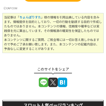
🄫CAPCOM
当記事は「
ちょんぼりすた
」様の情報を引用出典している内容を含み
ます。情報提供を目的としており、一切の行動を勧誘する目的で作成し
たものではありません。
本コンテンツの情報、信頼度や確率などは実
践値を元に算出しています。その情報源の確実性を保証したものでは
ありません。
本コンテンツに関するご質問、ご照会等には一切お答え致しかねます
ので予めご了承お願い致します。また、本コンテンツの記載内容は、
予告なしに変更することがあります。
スロット人気ページランキング