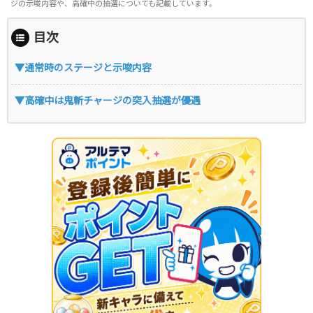
ジの示唆内容や、高確中の抽選についても記載しています。
目次
▼通常時のステージと示唆内容
▼高確中は鬼斬チャージの突入抽選が優遇