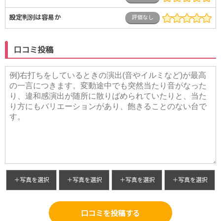
設定判別は容易か
評価なし
口コミ投稿
＋写真を選択
＋写真を選択
＋写真を選択
＋写真を選択
口コミを投稿する