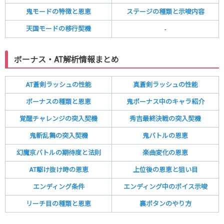
鬼モードの特徴と恩恵
ステージの種類と示唆内容
天国モードの移行契機
-
ボーナス・AT解析情報まとめ
AT蒼剣ラッシュの性能
真蒼剣ラッシュの性能
ボーナスの種類と恩恵
鬼ボーナス中のキャラ紹介
覚醒チャレンジの突入契機
秀吉最終決戦の突入契機
鬼斬乱舞の突入契機
鬼バトルの恩恵
幻魔京バトルの期待度と法則
楽曲変化の恩恵
AT駆け抜け時の恩恵
上位後の恩恵と狙い目
エンディング条件
エンディング中のボイス示唆
リーチ目の種類と恩恵
裏ボタンのやり方