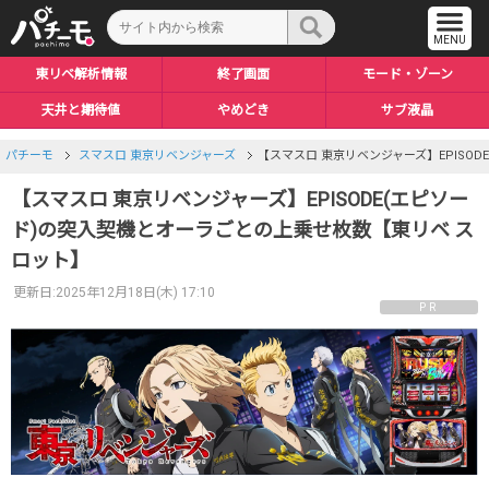
東リベ解析情報
終了画面
モード・ゾーン
天井と期待値
やめどき
サブ液晶
リベンジチャンス
天上天下唯我独尊
リセット恩恵
中段チェリー
引き戻し抽選
東卍アタック
裏ボタン
黒い衝動
ロングフリーズ
エンディング
周期抽選
一触即発
パチーモ
スマスロ 東京リベンジャーズ
【スマスロ 東京リベンジャーズ】EPISO
【スマスロ 東京リベンジャーズ】EPISODE(エピソー
ド)の突入契機とオーラごとの上乗せ枚数【東リベ ス
ロット】
更新日:2025年12月18日(木) 17:10
PR