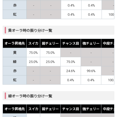
赤
-
-
0.4%
0.4%
-
虹
-
-
0.4%
0.4%
100.
黄オーラ時の振り分け一覧
オーラ昇格先
スイカ
弱チェリー
チャンス目
強チェリー
中段チェ
黄
75.0%
75.0%
-
-
-
緑
25.0%
25.0%
75.0%
-
-
赤
-
-
24.6%
99.6%
-
虹
-
-
0.4%
0.4%
100.0
緑オーラ時の振り分け一覧
オーラ昇格先
スイカ
弱チェリー
チャンス目
強チェリー
中段チェ