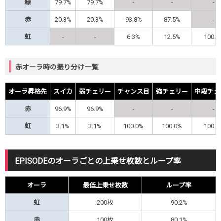
緑
79.7%
79.7%
-
-
-
赤
20.3%
20.3%
93.8%
87.5%
-
虹
-
-
6.3%
12.5%
100.0
赤オーラ時の振り分け一覧
オーラ昇格先
スイカ
弱チェリー
チャンス目
強チェリー
中段チェ
赤
96.9%
96.9%
-
-
-
虹
3.1%
3.1%
100.0%
100.0%
100.0
EPISODEのオーラごとの上乗せ枚数とループ率
オーラ
最低上乗せ枚数
ループ率
虹
200枚
90.2%
赤
100枚
80.1%