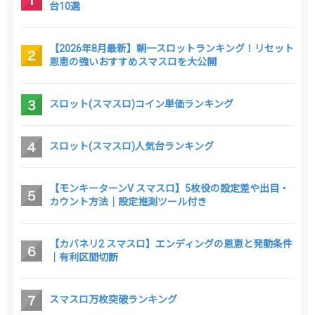
台10選
【2026年8月最新】朝一スロットランキング！リセット
恩恵の強いおすすめスマスロを大公開
スロット(スマスロ)コイン単価ランキング
スロット(スマスロ)人気台ランキング
【モンキーターンV スマスロ】5枚役の設定差や出目・
カウント方法｜設定推測ツール付き
【カバネリ2 スマスロ】エンディングの恩恵と発動条件
｜有利区間切断
スマスロ万枚突破ランキング