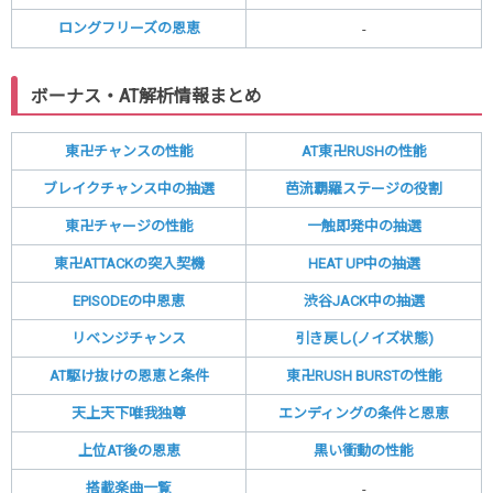
ロングフリーズの恩恵
-
ボーナス・AT解析情報まとめ
東卍チャンスの性能
AT東卍RUSHの性能
ブレイクチャンス中の抽選
芭流覇羅ステージの役割
東卍チャージの性能
一触即発中の抽選
東卍ATTACKの突入契機
HEAT UP中の抽選
EPISODEの中恩恵
渋谷JACK中の抽選
リベンジチャンス
引き戻し(ノイズ状態)
AT駆け抜けの恩恵と条件
東卍RUSH BURSTの性能
天上天下唯我独尊
エンディングの条件と恩恵
上位AT後の恩恵
黒い衝動の性能
搭載楽曲一覧
-