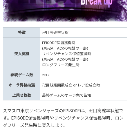
特徴
卍目高確率状態
EPISODE保留獲得時
(東卍ATTACKの報酬の一部)
突入契機
リベンジチャンス保留獲得時
(東卍ATTACKの報酬の一部)
ロングフリーズ発生時
継続ゲーム数
25G
オーラ昇格抽選
卍目規定回数成立 or レア役成立時
上乗せ枚数
最終ゲームのオーラ色で告知
スマスロ東京リベンジャーズのEPISODEは、卍目高確率状態で
す。EPISODE保留獲得時やリベンジチャンス保留獲得時、ロン
グフリーズ発生時に突入します。