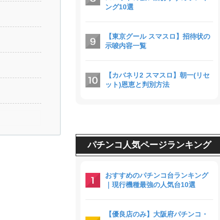
ング10選
【東京グール スマスロ】招待状の
示唆内容一覧
【カバネリ2 スマスロ】朝一(リセ
ット)恩恵と判別方法
パチンコ人気ページランキング
おすすめのパチンコ台ランキング
｜現行機種最強の人気台10選
【優良店のみ】大阪府パチンコ・