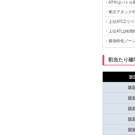
・AT中はバトル
・東卍アタック中
・上位ATCZリ
・上位ATは純増約
・最強特化ゾーン
初当たり確
設
設定
設定
設定
設定
設定