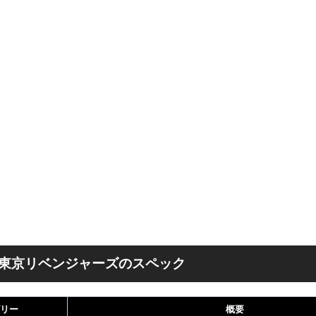
 東京リベンジャーズのスペック
リー
概要