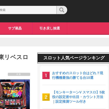
サブ液晶
引き戻し抽選
東リベスロ
スロット人気ページランキング
おすすめのスロット台はどれ？現
PR
行機種最強の勝てる台10選
【モンキーターンV スマスロ】5枚
役の設定差や出目・カウント方法
｜設定推測ツール付き