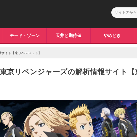
モード・ゾーン
天井と期待値
やめどき
報サイト【東リベスロット】
 東京リベンジャーズの解析情報サイト【