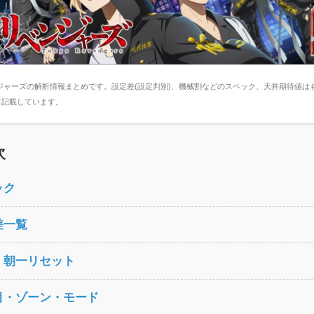
ジャーズの解析情報まとめです。設定差(設定判別)、機械割などのスペック、天井期待値は
て記載しています。
次
ック
差一覧
・朝一リセット
目・ゾーン・モード