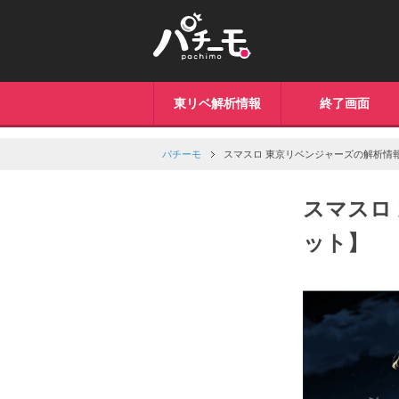
東リベ解析情報
終了画面
パチーモ
スマスロ 東京リベンジャーズの解析情
スマスロ
ット】