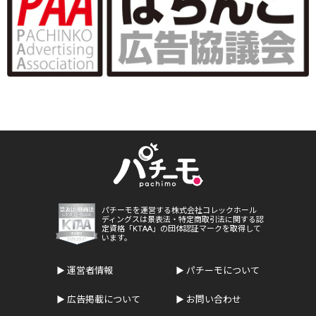
パチーモを運営する株式会社コレックホール
ディングスは景表法・特定商取引法に関する認
定資格「KTAA」の団体認証マークを取得して
います。
運営者情報
パチーモについて
広告掲載について
お問い合わせ