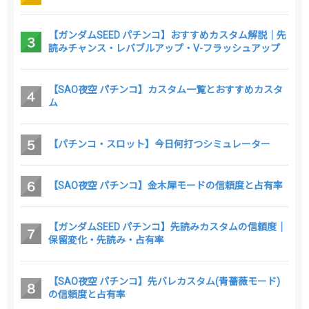
【ガンダムSEED パチンコ】おすすめカスタム解説｜先
読みチャンス・レバブルアップ・V-フラッシュアップ
【SAO夜空 パチンコ】カスタム一覧とおすすめカスタ
ム
【パチンコ・スロット】今日何打つシミュレーター
【SAO夜空 パチンコ】金木犀モードの信頼度と占有率
【ガンダムSEED パチンコ】先読みカスタムの信頼度｜
保留変化・先読み・占有率
【SAO夜空 パチンコ】先バレカスタム(青薔薇モード)
の信頼度と占有率