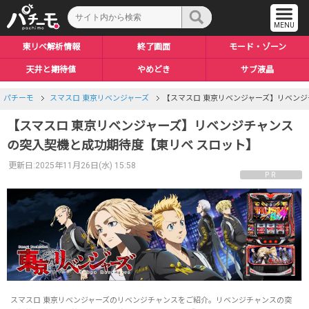
東リベ解析情報
終了画面
モード・ゾーン
天井と期待値
やめどき
サブ液晶
リベンジチャンス
天上天下唯我独尊
リセット恩恵
中段チェリー
引き戻し抽選
東卍アタック
裏ボタン
黒い衝動
ロングフリーズ
エンディング
周期抽選
一触即発
パチーモ
スマスロ 東京リベンジャーズ
【スマスロ 東京リベンジャーズ】リベンジ
【スマスロ 東京リベンジャーズ】リベンジチャンス
の突入契機と成功期待度【東リベ スロット】
更新日:2025年11月26日(水) 15:58
PR
スマスロ 東京リベンジャーズのリベンジチャンスをご紹介。リベンジチャンスの突