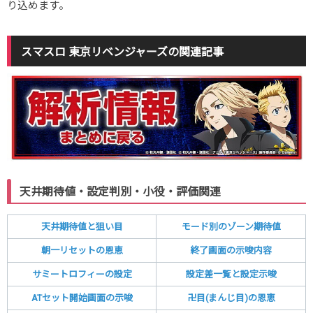
り込めます。
スマスロ 東京リベンジャーズの関連記事
天井期待値・設定判別・小役・評価関連
天井期待値と狙い目
モード別のゾーン期待値
朝一リセットの恩恵
終了画面の示唆内容
サミートロフィーの設定
設定差一覧と設定示唆
ATセット開始画面の示唆
卍目(まんじ目)の恩恵