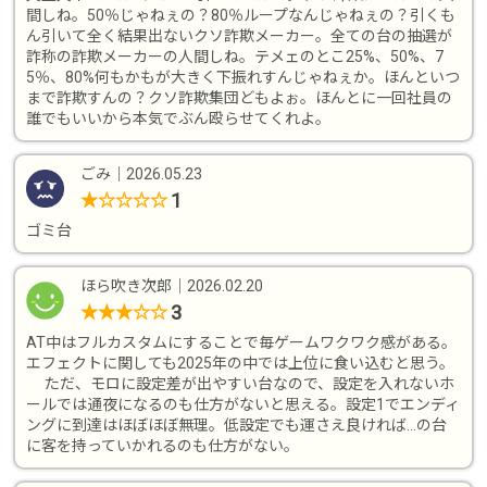
間しね。50％じゃねぇの？80％ループなんじゃねぇの？引くも
ん引いて全く結果出ないクソ詐欺メーカー。全ての台の抽選が
詐称の詐欺メーカーの人間しね。テメェのとこ25%、50%、7
5％、80%何もかもが大きく下振れすんじゃねぇか。ほんといつ
まで詐欺すんの？クソ詐欺集団どもよぉ。ほんとに一回社員の
誰でもいいから本気でぶん殴らせてくれよ。
ごみ
｜
2026.05.23
1
★
☆
☆
☆
☆
ゴミ台
ほら吹き次郎
｜
2026.02.20
3
★
★
★
☆
☆
AT中はフルカスタムにすることで毎ゲームワクワク感がある。
エフェクトに関しても2025年の中では上位に食い込むと思う。
ただ、モロに設定差が出やすい台なので、設定を入れないホ
ールでは通夜になるのも仕方がないと思える。設定1でエンディ
ングに到達はほぼほぼ無理。低設定でも運さえ良ければ…の台
に客を持っていかれるのも仕方がない。