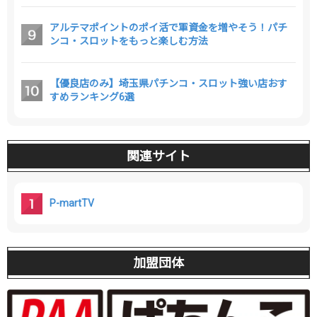
アルテマポイントのポイ活で軍資金を増やそう！パチ
ンコ・スロットをもっと楽しむ方法
【優良店のみ】埼玉県パチンコ・スロット強い店おす
すめランキング6選
関連サイト
P-martTV
加盟団体