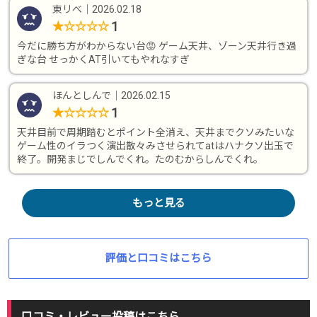
東リべ
｜
2026.02.18
1
★
☆
☆
☆
☆
今だに勝ち方がわからない台😡 ゲーム天井、ゾーン天井行き過
ぎな台 せっかくAT引いてもやれなすぎ
ほんとしんで
｜
2026.02.15
1
★
☆
☆
☆
☆
天井目前で周期踏むとポイント全消え、天井までクソみたいな
ゲーム性のイラつく演出散々みさせられてatはハナクソ出玉で
終了。開発まじでしんでくれ。たのむからしんでくれ。
もっと見る
評価と口コミはこちら
口コミ・レビュー投稿はこちら