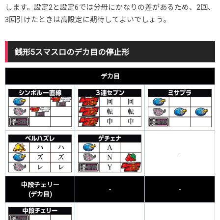
します。設定2と設定6では分母にかなりの差があるため、2回、
3回引けたときは高設定に期待してよいでしょう。
銭形5スマスロのデカ目の停止形
デカ目
-
中段チェリー
-
-
(デカ目)