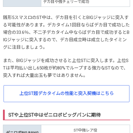
デカ目や強チェリーで成功
銭形5スマスロのST中は、デカ目を引くとBIGジャッジに突入す
る可能性があります。デカタイム1回目ならばデカ目で成功した
場合の33.6％、不二子デカタイム中ならばデカ目で成功するとB
IGジャッジに突入するので、デカ目成立時は成立したタイミン
グに注目しましょう。
また、BIGジャッジを成功させると上位STに突入します。上位S
Tは平均払い出し650枚が約80%でループする強力なSTなので、
突入すれば大量出玉も夢ではありません。
上位ST超デカタイムの性能と突入契機はこちら
STや上位ST中はゼニロボビッグバンに期待
ST中強レア役
ゼニロボBIG BANG