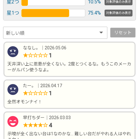
星2つ
10.5%
対象評価のみ表示
星1つ
75.4%
対象評価のみ表示
リセット
ななし。
｜
2026.05.06
1
★
☆
☆
☆
☆
天井深い上に恩恵が全くない。2度とつくるな。もうこのメーカ
ーがルパン使うなよ。
たー。
｜
2026.04.17
1
★
☆
☆
☆
☆
全然オモンナイ！
早打ちダー
｜
2026.03.03
4
★
★
★
★
☆
示唆が全く出ない台は1なのかな… 難しい台だがやれる人はやれ