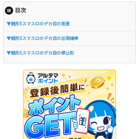
目次
▼銭形5スマスロのデカ目の恩恵
▼銭形5スマスロのデカ目の出現確率
▼銭形5スマスロのデカ目の停止形