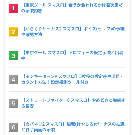
【東京グール スマスロ】食うか食われるかは君次第だ
の示唆内容
【からくりサーカス2 スマスロ】ボイス(セリフ)の示唆
や確認方法
【東京グール スマスロ】トロフィーの設定示唆と出現
率
【モンキーターンV スマスロ】5枚役の設定差や出目・
カウント方法｜設定推測ツール付き
【ストリートファイター6 スマスロ】やめどきと継続す
る目安
【カバネリ2 スマスロ】駿城(はやじろ)ボーナスの抽選
と終了画面の示唆