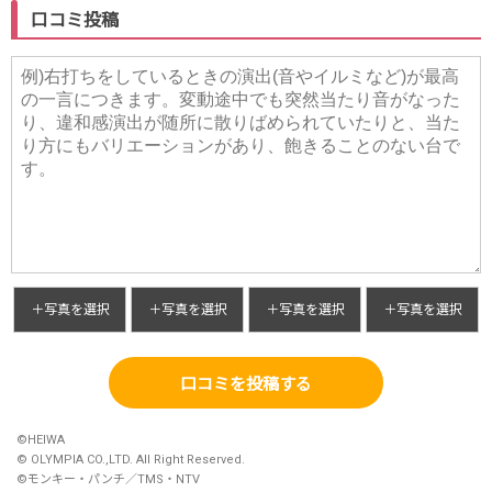
口コミ投稿
＋写真を選択
＋写真を選択
＋写真を選択
＋写真を選択
口コミを投稿する
©HEIWA
© OLYMPIA CO.,LTD. All Right Reserved.
©モンキー・パンチ／TMS・NTV