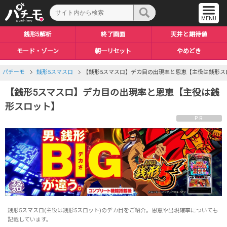
銭形5解析
終了画面
天井と期待値
モード・ゾーン
朝一リセット
やめどき
中段チェリー
捜査ポイント
天国モード
直撃抽選
不二子デカタイム
設定差まとめ
ゼニガタイム
デカ目恩恵
エンディング
3G連ﾁｬﾚﾝｼﾞ
引き戻し
裏ボタン
パチーモ
銭形5スマスロ
【銭形5スマスロ】デカ目の出現率と恩恵【主役は銭形ス
【銭形5スマスロ】デカ目の出現率と恩恵【主役は銭
形スロット】
PR
銭形5スマスロ(主役は銭形5スロット)のデカ目をご紹介。恩恵や出現確率についても
記載しています。