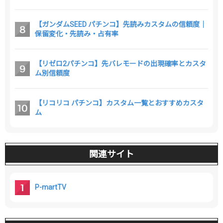
【ガンダムSEED パチンコ】先読みカスタムの信頼度｜
保留変化・先読み・占有率
【リゼロ2パチンコ】先バレモードの出現確率とカスタ
ム別信頼度
【リコリコ パチンコ】カスタム一覧とおすすめカスタ
ム
関連サイト
P-martTV