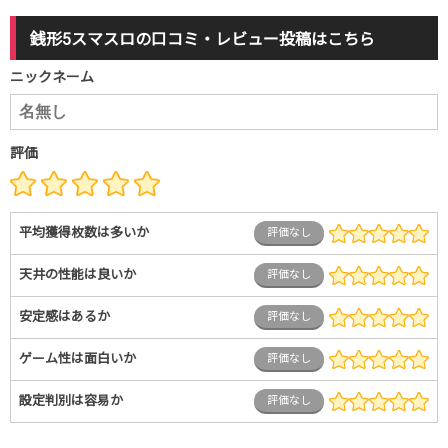
銭形5スマスロの口コミ・レビュー投稿はこちら
ニックネーム
評価
平均獲得枚数は多いか
評価なし
天井の性能は良いか
評価なし
安定感はあるか
評価なし
ゲーム性は面白いか
評価なし
設定判別は容易か
評価なし