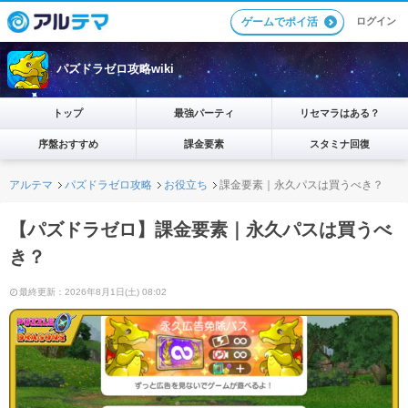
ログイン
ゲームでポイ活
パズドラゼロ攻略wiki
トップ
最強パーティ
リセマラはある？
序盤おすすめ
課金要素
スタミナ回復
アルテマ
パズドラゼロ攻略
お役立ち
課金要素｜永久パスは買うべき？
【パズドラゼロ】課金要素｜永久パスは買うべ
き？
最終更新：2026年8月1日(土) 08:02