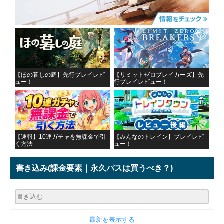
【ほの暮しの庭】先行プレイレビ
【リミットゼロブレイカーズ】先
ュー！
行プレイレビュー！
【速報】10連ガチャを無課金で引
【みんなのトレイン】プレイレビ
く方法
ュー！
書き込み
(課金要素｜永久パスは買うべき？)
最新を表示する