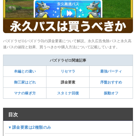
パズドラゼロ(パズドラ0)の課金要素について解説。永久広告免除パスと永久高
速パスの値段と効果、買うべきかや購入方法について記載しています。
パズドラゼロ関連記事
本編との違い
リセマラ
最強パーティ
御三家はどれ
課金要素
序盤おすすめ
マナの稼ぎ方
スタミナ回復
振動オフ
目次
▼課金要素は2種類のみ