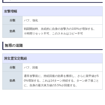
攻撃増幅
分類
バフ、強化
戦闘開始時、永続的に自身の攻撃力の100%が増加する。
効果
※時間リセット不可、このスキルはコピー不可
無瑕の追随
洞玄霊宝定觀経
分類
バフ、回復
通常攻撃前に、持続回復の効果を獲得し、さらに装甲値が5
効果
0%増加する。これは14ターン持続する。ターン終了後ごと
に、自身の最大体力値の5.5%が回復する。