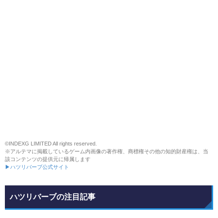
©INDEXG LIMITED All rights reserved.
※アルテマに掲載しているゲーム内画像の著作権、商標権その他の知的財産権は、当
該コンテンツの提供元に帰属します
▶ハツリバーブ公式サイト
ハツリバーブの注目記事