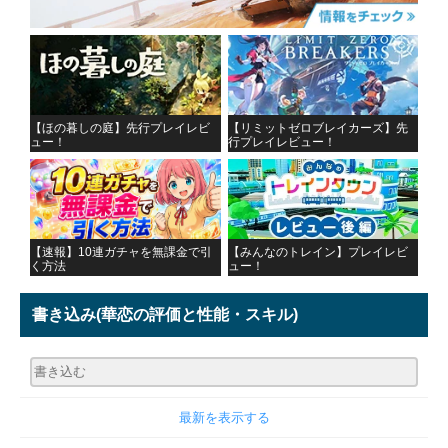
【ほの暮しの庭】先行プレイレビ
【リミットゼロブレイカーズ】先
ュー！
行プレイレビュー！
【速報】10連ガチャを無課金で引
【みんなのトレイン】プレイレビ
く方法
ュー！
書き込み
(華恋の評価と性能・スキル)
最新を表示する