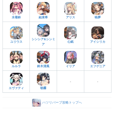
水着鈴
結束希
アリス
暁夢
シンシア&シンミ
ユリウス
心紙
アイシリカ
ア
ルルラ
鈴木清風
イリア
エフゲニア
-
-
エヴァティ
朝霧
ハツリバーブ攻略トップへ