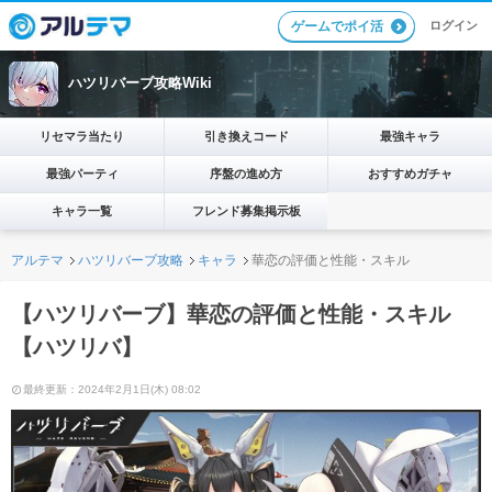
ログイン
ゲームでポイ活
ハツリバーブ攻略Wiki
リセマラ当たり
引き換えコード
最強キャラ
最強パーティ
序盤の進め方
おすすめガチャ
キャラ一覧
フレンド募集掲示板
アルテマ
ハツリバーブ攻略
キャラ
華恋の評価と性能・スキル
【ハツリバーブ】華恋の評価と性能・スキル
【ハツリバ】
最終更新：2024年2月1日(木) 08:02