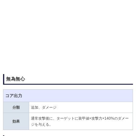
無為無心
コア出力
分類
追加、ダメージ
通常攻撃後に、ターゲットに装甲値×攻撃力×140%のダメー
効果
ジを与える。