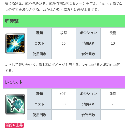
凍える冷気が敵を包み込み、敵生存者5体にダメージを与え、当たった敵の1
つの能力を減少させる。Lvが上がると威力と効果が上昇する。
強襲撃
種類
攻撃
後衛
ポジション
コスト
10
消費AP
10
使用回数
1
合計回数
-
乱入して襲いかかり、敵1体にダメージを与える。Lvが上がると威力が上昇
する。
レジスト
種類
特性
前衛
ポジション
コスト
30
消費AP
-
使用回数
-
合計回数
-
開始時上昇