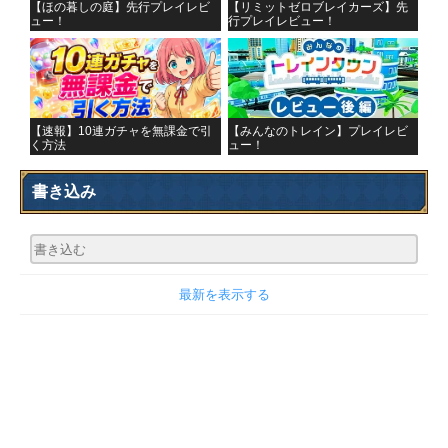
【ほの暮しの庭】先行プレイレビ
【リミットゼロブレイカーズ】先
ュー！
行プレイレビュー！
【速報】10連ガチャを無課金で引
【みんなのトレイン】プレイレビ
く方法
ュー！
書き込み
最新を表示する