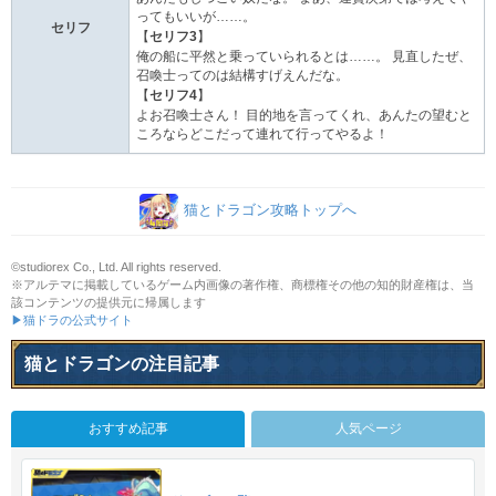
ってもいいが……。
セリフ
【
セリフ3
】
俺の船に平然と乗っていられるとは……。 見直したぜ、
召喚士ってのは結構すげえんだな。
【
セリフ4
】
よお召喚士さん！ 目的地を言ってくれ、あんたの望むと
ころならどこだって連れて行ってやるよ！
猫とドラゴン攻略トップへ
©studiorex Co., Ltd. All rights reserved.
※アルテマに掲載しているゲーム内画像の著作権、商標権その他の知的財産権は、当
該コンテンツの提供元に帰属します
▶猫ドラの公式サイト
猫とドラゴンの注目記事
おすすめ記事
人気ページ