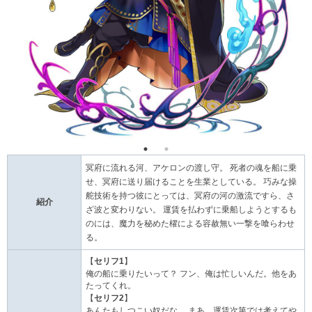
冥府に流れる河、アケロンの渡し守。 死者の魂を船に乗
せ、冥府に送り届けることを生業としている。 巧みな操
舵技術を持つ彼にとっては、冥府の河の激流ですら、さ
紹介
ざ波と変わりない。 運賃を払わずに乗船しようとするも
のには、魔力を秘めた櫂による容赦無い一撃を喰らわせ
る。
【
セリフ1
】
俺の船に乗りたいって？ フン、俺は忙しいんだ。他をあ
たってくれ。
【
セリフ2
】
あんたもしつこい奴だな。 まあ、運賃次第では考えてや