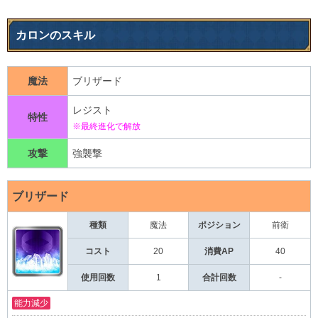
カロンのスキル
魔法
ブリザード
レジスト
特性
※最終進化で解放
攻撃
強襲撃
ブリザード
種類
魔法
前衛
ポジション
コスト
20
消費AP
40
使用回数
1
合計回数
-
能力減少