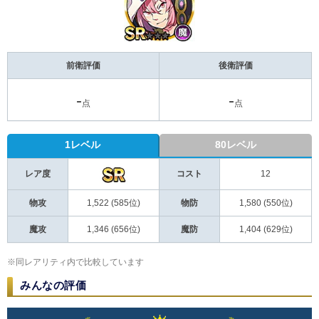
前衛評価
後衛評価
-
-
点
点
1レベル
80レベル
レア度
コスト
12
物攻
1,522 (585位)
物防
1,580 (550位)
魔攻
1,346 (656位)
魔防
1,404 (629位)
※同レアリティ内で比較しています
みんなの評価