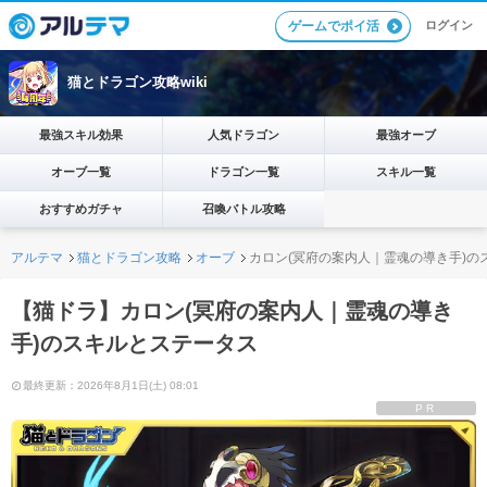
ログイン
ゲームでポイ活
猫とドラゴン攻略wiki
最強スキル効果
人気ドラゴン
最強オーブ
オーブ一覧
ドラゴン一覧
スキル一覧
おすすめガチャ
召喚バトル攻略
アルテマ
猫とドラゴン攻略
オーブ
カロン(冥府の案内人｜霊魂の導き手)の
【猫ドラ】カロン(冥府の案内人｜霊魂の導き
手)のスキルとステータス
最終更新：2026年8月1日(土) 08:01
PR