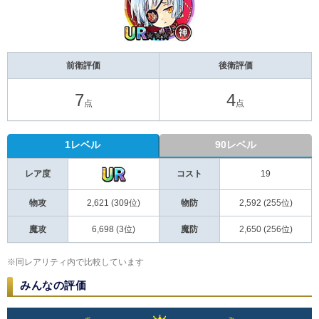
前衛評価
後衛評価
7
4
点
点
1レベル
90レベル
レア度
コスト
19
物攻
2,621 (309位)
物防
2,592 (255位)
魔攻
6,698 (3位)
魔防
2,650 (256位)
※同レアリティ内で比較しています
みんなの評価