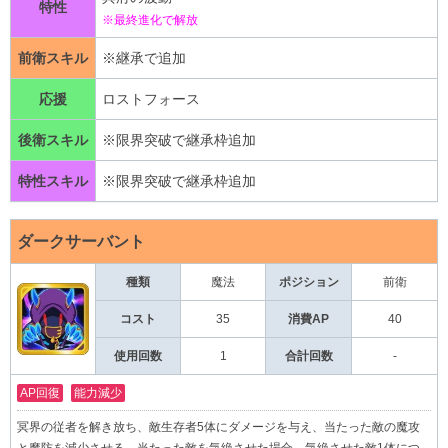
特性
※最終進化で解放
前衛スキル
※継承で追加
応援
ロストフォース
後衛スキル
※限界突破で継承枠追加
特性スキル
※限界突破で継承枠追加
ダークサーバント
種類
魔法
前衛
ポジション
コスト
35
消費AP
40
使用回数
1
合計回数
-
AP回復
能力減少
冥界の従者を解き放ち、敵生存者5体にダメージを与え、当たった敵の魔攻
と魔防を減少させる。当たった敵を気絶させた場合、気絶させた敵1体につ