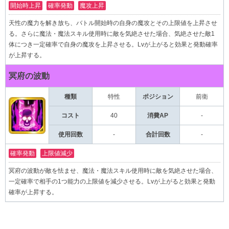
開始時上昇
確率発動
魔攻上昇
天性の魔力を解き放ち、バトル開始時の自身の魔攻とその上限値を上昇させ
る。さらに魔法・魔法スキル使用時に敵を気絶させた場合、気絶させた敵1
体につき一定確率で自身の魔攻を上昇させる。Lvが上がると効果と発動確率
が上昇する。
冥府の波動
種類
特性
前衛
ポジション
コスト
40
消費AP
-
使用回数
-
合計回数
-
確率発動
上限値減少
冥府の波動が敵を怯ませ、魔法・魔法スキル使用時に敵を気絶させた場合、
一定確率で相手の1つ能力の上限値を減少させる。Lvが上がると効果と発動
確率が上昇する。