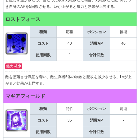
き自身のAPを5回復させる。Lvが上がると威力と効果が上昇する。
ロストフォース
種類
応援
後衛
ポジション
コスト
40
消費AP
40
使用回数
1
合計回数
-
能力減少
敵を堕落させ戦意を奪い、敵生存者5体の物攻と魔攻を減少させる。Lvが上
がると効果が上昇する。
マギアフィールド
種類
特性
前衛
ポジション
コスト
35
消費AP
-
使用回数
-
合計回数
-