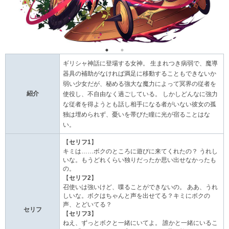
ギリシャ神話に登場する女神。 生まれつき病弱で、魔導
器具の補助がなければ満足に移動することもできないか
弱い少女だが、秘める強大な魔力によって冥界の従者を
紹介
使役し、不自由なく過ごしている。 しかしどんなに強力
な従者を得ようとも話し相手になる者がいない彼女の孤
独は埋められず、憂いを帯びた瞳に光が宿ることはな
い。
【
セリフ1
】
キミは……ボクのところに遊びに来てくれたの？ うれし
いな。もうどれくらい独りだったか思い出せなかったも
の。
【
セリフ2
】
召使いは強いけど、喋ることができないの。 ああ、うれ
しいな。ボクはちゃんと声を出せてる？キミにボクの
声、とどいてる？
セリフ
【
セリフ3
】
ねえ、ずっとボクと一緒にいてよ。 誰かと一緒にいるこ