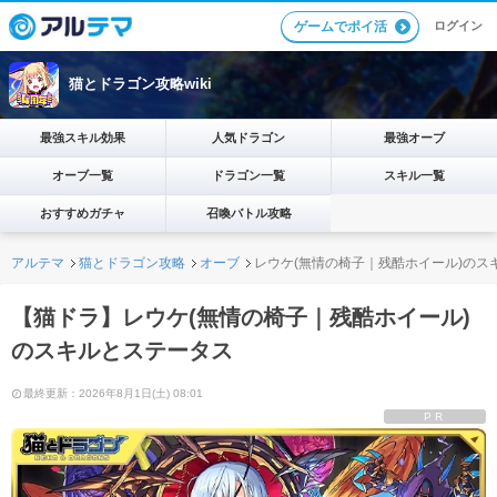
ログイン
ゲームでポイ活
猫とドラゴン攻略wiki
最強スキル効果
人気ドラゴン
最強オーブ
オーブ一覧
ドラゴン一覧
スキル一覧
おすすめガチャ
召喚バトル攻略
アルテマ
猫とドラゴン攻略
オーブ
レウケ(無情の椅子｜残酷ホイール)のス
【猫ドラ】レウケ(無情の椅子｜残酷ホイール)
のスキルとステータス
最終更新：2026年8月1日(土) 08:01
PR