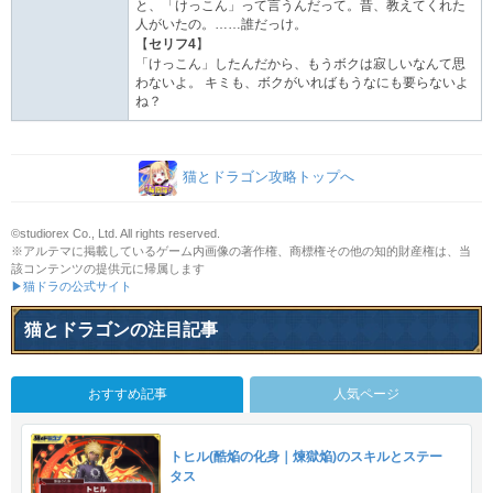
と、「けっこん」って言うんだって。昔、教えてくれた
人がいたの。……誰だっけ。
【
セリフ4
】
「けっこん」したんだから、もうボクは寂しいなんて思
わないよ。 キミも、ボクがいればもうなにも要らないよ
ね？
猫とドラゴン攻略トップへ
©studiorex Co., Ltd. All rights reserved.
※アルテマに掲載しているゲーム内画像の著作権、商標権その他の知的財産権は、当
該コンテンツの提供元に帰属します
▶猫ドラの公式サイト
猫とドラゴンの注目記事
おすすめ記事
人気ページ
トヒル(酷焔の化身｜煉獄焔)のスキルとステー
タス