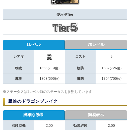
使用率Tier
1レベル
70レベル
レア度
コスト
9
物攻
1656(719位)
物防
1587(726位)
魔攻
1863(696位)
魔防
1794(700位)
※ステータスは1レベル時のステータスを参照しています
騰蛇のドラゴンブレイク
詳細な効果
簡易表示
2:00
2:00
召喚待機
効果継続