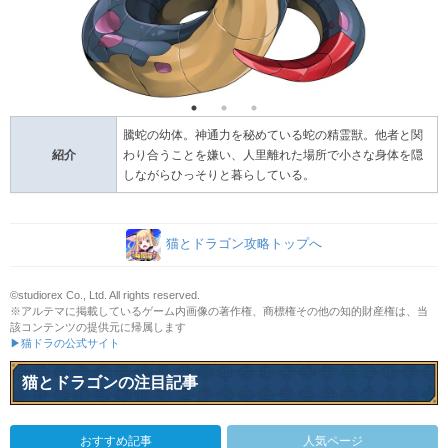
騰蛇の幼体。神通力を秘めている蛇の精霊獣。他者と関
紹介
わり合うことを嫌い、人里離れた場所で小さな身体を隠
しながらひっそりと暮らしている。
猫とドラゴン攻略トップへ
©studiorex Co., Ltd. All rights reserved.
※アルテマに掲載しているゲーム内画像の著作権、商標権その他の知的財産権は、当
該コンテンツの提供元に帰属します
▶猫ドラの公式サイト
猫とドラゴンの注目記事
おすすめ記事
人気ページ