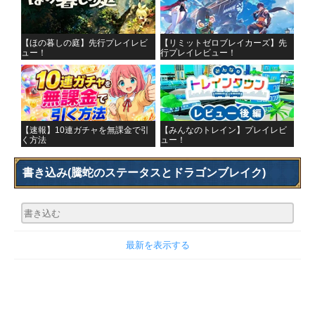
【ほの暮しの庭】先行プレイレビ
【リミットゼロブレイカーズ】先
ュー！
行プレイレビュー！
【速報】10連ガチャを無課金で引
【みんなのトレイン】プレイレビ
く方法
ュー！
書き込み
(騰蛇のステータスとドラゴンブレイク)
最新を表示する