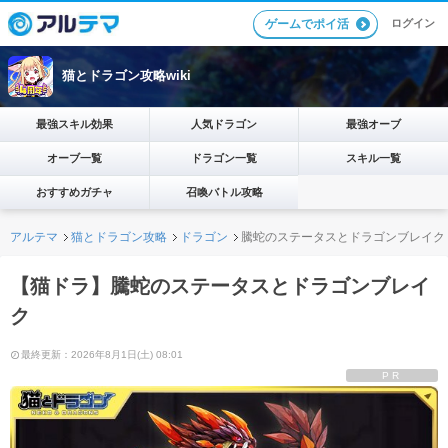
ログイン
ゲームでポイ活
猫とドラゴン攻略wiki
最強スキル効果
人気ドラゴン
最強オーブ
オーブ一覧
ドラゴン一覧
スキル一覧
おすすめガチャ
召喚バトル攻略
アルテマ
猫とドラゴン攻略
ドラゴン
騰蛇のステータスとドラゴンブレイク
【猫ドラ】騰蛇のステータスとドラゴンブレイ
ク
最終更新：2026年8月1日(土) 08:01
PR