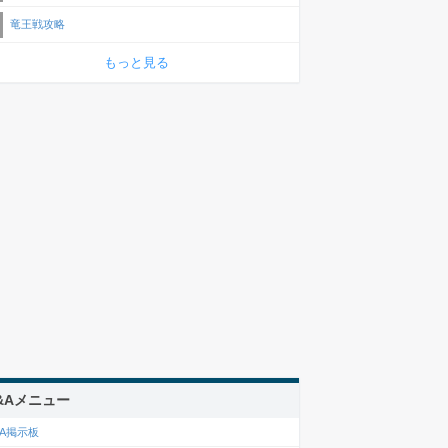
竜王戦攻略
もっと見る
&Aメニュー
&A掲示板