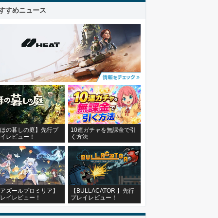
すすめニュース
ほの暮しの庭】先行プ
10連ガチャを無課金で引
イレビュー！
く方法
アズールプロミリア】
【BULLACATOR 】先行
レイレビュー！
プレイレビュー！