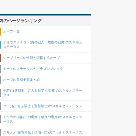
気のページランキング
オーブ一覧
オオウスノミコト(炎の戦人｜煙塵の戦男)のスキルと
ステータス
シーブリーズの性能と習得するオーブ
モートのステータスとドラゴンブレイク
オーブの育成要素まとめ
牛若丸(遮那王｜万人を魅了する者)のスキルとステー
タス
クー(もふもふ騎士｜聖獣騎士)のスキルとステータス
モルガナ(猫飼いの竜姫｜紫炎の竜姫)のスキルとステ
ータス
スサノオ(慶雲昌光｜煩悩一閃)のスキルとステータス