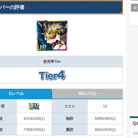
バーの評価
使用率Tier
1レベル
90レベル
ア度
コスト
19
攻
8154(336位)
物防
5096(465位)
Q
攻
7389(356位)
魔防
4841(454位)
Q