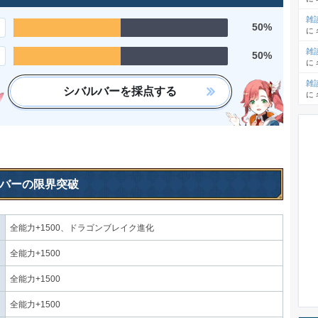
雑
50%
に
雑
50%
に
雑
シバルバーを採点する
に
バーの限界突破
全能力+1500、ドラゴンブレイク進化
全能力+1500
全能力+1500
全能力+1500