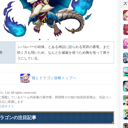
ス
シバルバーの幼体。とある神話に語られる冥府の番竜。まだ
介
幼く力も弱いため、なんとか威厳を保つため胸を張って偉そ
うにしている。
猫とドラゴン攻略トップへ
., Ltd. All rights reserved.
に掲載しているゲーム内画像の著作権、商標権その他の知的財産権は、当該コン
供元に帰属します
公式サイト
ラゴンの注目記事