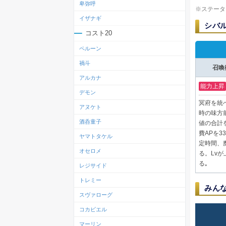
卑弥呼
※ステータ
イザナギ
シバ
コスト20
ペルーン
禍斗
召喚
アルカナ
能力上昇
デモン
冥府を統
アヌケト
時の味方
酒呑童子
値の合計
費APを
ヤマトタケル
定時間、
オセロメ
る。Lv
る｡
レジサイド
トレミー
みん
スヴァローグ
コカビエル
マーリン