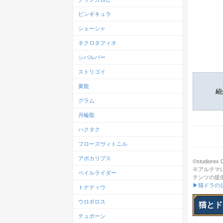
ピンギキュラ
シェーシャ
ネクロタフィオ
シバルバー
ストリゴイ
黄龍
紹
グラム
月輪龍
ハクタク
フローズヴィトニル
アポカリプス
©studiorex Co
※アルテマ
ペイルライダー
テンツの提
▶猫ドラの
トナティウ
ウロボロス
猫とド
テュポーン