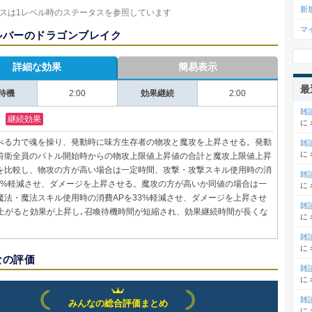
新
スは1レベル時のステータスを参照しています
マ
ルバーのドラゴンブレイク
詳細な効果
簡易表示
最
2:00
2:00
待機
効果継続
雑
継続効果
に
べる力で魂を操り、発動時に味方生存者の物攻と魔攻を上昇させる。発動
雑
に
前衛全員のバトル開始時からの物攻上限値上昇値の合計と魔攻上限値上昇
を比較し、物攻の方が高い場合は一定時間、攻撃・攻撃スキル使用時の消
雑
33%軽減させ、ダメージを上昇させる。魔攻の方が高いか同値の場合は一
に
魔法・魔法スキル使用時の消費APを33%軽減させ、ダメージを上昇させ
雑
が上がると効果が上昇し､召喚待機時間が短縮され、効果継続時間が長くな
に
雑
に
なの評価
雑
に
雑
みんなの総合評価まとめ
に