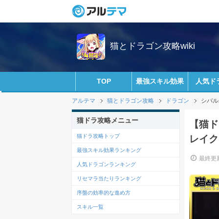
猫とドラゴン攻略wiki
TOP
最強スキル効果
人気ド
アルテマ
猫とドラゴン攻略
ドラゴン
シバル
猫ドラ攻略メニュー
【猫ド
猫ドラ攻略トップ
レイク
最強スキル効果ランキング
最終更新
人気ドラゴンランキング
リセマラ当たりランキング
序盤の効率的な進め方
スキル一覧