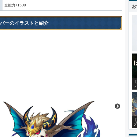
全能力+1500
お
バーのイラストと紹介
【
レ
【
プ