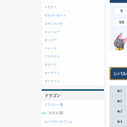
イザナミ
S
ヤルダバオート
SS
タケミカヅチ
キュベレー
ゼノビア
ジャンヌ
アマテラス
タナトス
シバル
オーディン
ダーウィン
★1
ドラゴン
★2
ドラゴン一覧
★3
コスト20
★4
ホーヴヴァルプニル