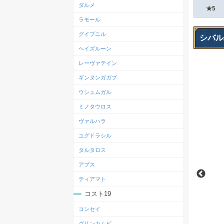
ダルメ
★5
ラモール
グイプニル
シバル
ヘイズルーン
レーヴァテイン
ギンヌンガガプ
ウシュムガル
ミノタウロス
ヴァルハラ
ユグドラシル
タルタロス
アプス
ティアマト
コスト19
コンセイ
グリンカムビ