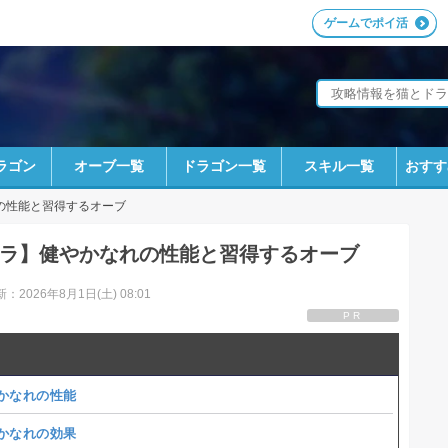
ゲームでポイ活
ラゴン
オーブ一覧
ドラゴン一覧
スキル一覧
おすす
E}の性能と習得するオーブ
ラ】健やかなれの性能と習得するオーブ
：2026年8月1日(土) 08:01
PR
かなれの性能
かなれの効果