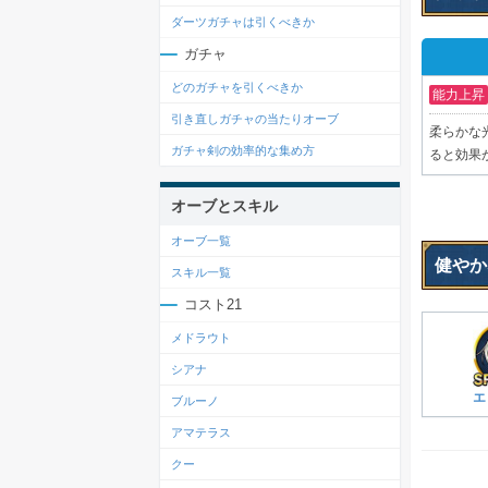
ダーツガチャは引くべきか
ガチャ
どのガチャを引くべきか
能力上昇
引き直しガチャの当たりオーブ
柔らかな
ガチャ剣の効率的な集め方
ると効果
オーブとスキル
オーブ一覧
健やか
スキル一覧
コスト21
メドラウト
シアナ
エ
ブルーノ
アマテラス
クー