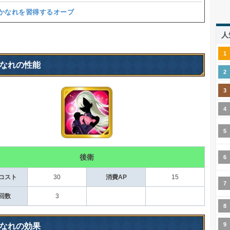
かなれを習得するオーブ
人
なれの性能
後衛
コスト
30
消費AP
15
回数
3
なれの効果