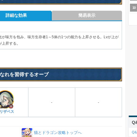
詳細な効果
簡易表示
光が味方を包み、味方生存者1～5体の1つの能力を上昇させる。Lvが上が
が上昇する。
なれを習得するオーブ
-
-
リザベス
Q
Q
猫とドラゴン攻略トップへ