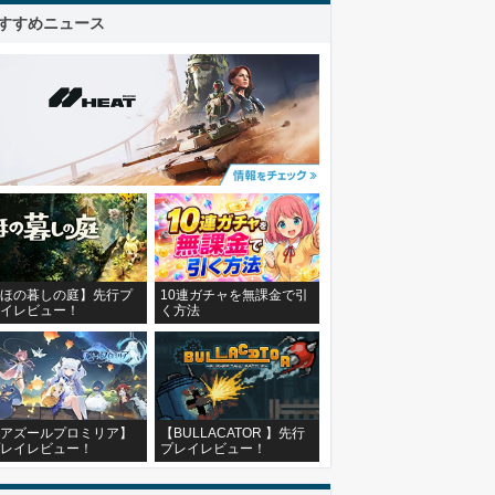
すすめニュース
ほの暮しの庭】先行プ
10連ガチャを無課金で引
イレビュー！
く方法
アズールプロミリア】
【BULLACATOR 】先行
レイレビュー！
プレイレビュー！