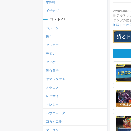
卑弥呼
イザナギ
©studiorex Co
※アルテマ
コスト20
テンツの提
▶猫ドラの
ペルーン
猫とド
禍斗
アルカナ
デモン
アヌケト
酒呑童子
ヤマトタケル
オセロメ
レジサイド
トレミー
スヴァローグ
コカビエル
マーリン