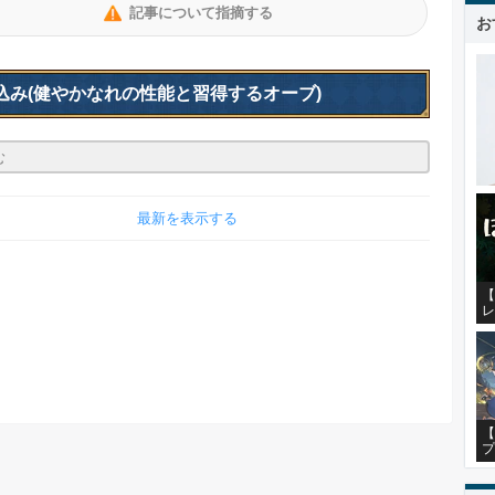
記事について指摘する
お
込み
(健やかなれの性能と習得するオーブ)
最新を表示する
【
レ
【
プ