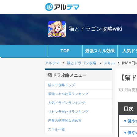
猫とドラゴン攻略wiki
TOP
最強スキル効果
人気ド
アルテマ
猫とドラゴン攻略
スキル
{NAM
猫ドラ攻略メニュー
【猫ド
猫ドラ攻略トップ
最終更新
最強スキル効果ランキング
人気ドラゴンランキング
目次
リセマラ当たりランキング
序盤の効率的な進め方
▼健や
スキル一覧
▼健や