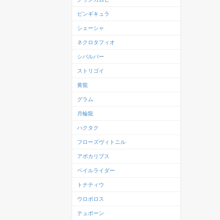
ピンギキュラ
シェーシャ
ネクロタフィオ
シバルバー
ストリゴイ
黄龍
グラム
月輪龍
ハクタク
フローズヴィトニル
アポカリプス
ペイルライダー
トナティウ
ウロボロス
テュポーン