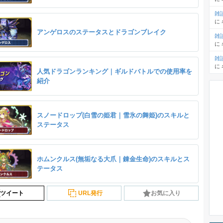
雑
に
アンゲロスのステータスとドラゴンブレイク
雑
に
雑
に
人気ドラゴンランキング｜ギルドバトルでの使用率を
紹介
スノードロップ(白雪の姫君｜雪氷の舞姫)のスキルと
ステータス
ホムンクルス(無垢なる大爪｜錬金生命)のスキルとス
テータス
ツイート
URL発行
お気に入り