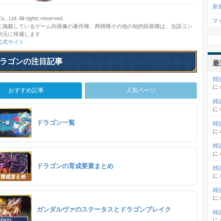
新
., Ltd. All rights reserved.
マ
に掲載しているゲーム内画像の著作権、商標権その他の知的財産権は、当該コン
供元に帰属します
公式サイト
ラゴンの注目記事
最
雑
に
おすすめ記事
人気ページ
雑
に
ドラゴン一覧
雑
に
雑
に
ドラゴンの育成要素まとめ
雑
に
雑
に
ガンダルヴァのステータスとドラゴンブレイク
雑
に